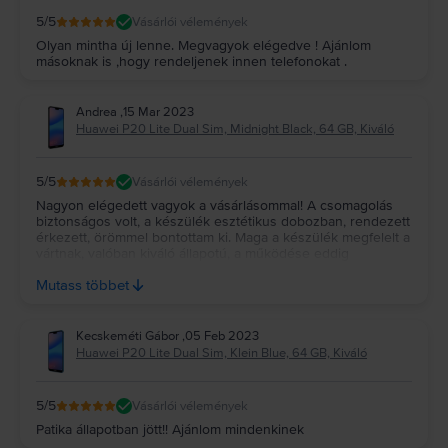
5
/5
Vásárlói vélemények
Olyan mintha új lenne. Megvagyok elégedve ! Ajánlom
másoknak is ,hogy rendeljenek innen telefonokat .
Andrea
,
15 Mar 2023
Huawei P20 Lite Dual Sim, Midnight Black, 64 GB, Kiváló
5
/5
Vásárlói vélemények
Nagyon elégedett vagyok a vásárlásommal! A csomagolás
biztonságos volt, a készülék esztétikus dobozban, rendezett
érkezett, örömmel bontottam ki. Maga a készülék megfelelt a
vártnak, valóban kiváló állapotú, a működése eddig
kifogástalan. Mindenkinek bátran ajánlom, hogy a következő
Mutass többet
telefonját Rejoy oldaláról válassza ki 😊
Kecskeméti Gábor
,
05 Feb 2023
Huawei P20 Lite Dual Sim, Klein Blue, 64 GB, Kiváló
5
/5
Vásárlói vélemények
Patika állapotban jött!! Ajánlom mindenkinek