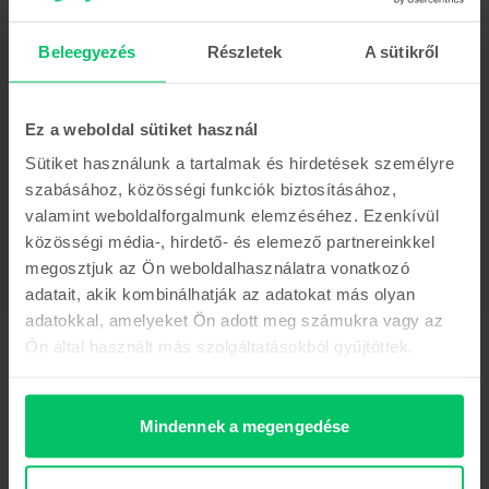
Beleegyezés
Részletek
A sütikről
Leírás
Mobiltelefon Huawei P20 Lite Dual Sim, Klein Blue, 128 GB, Jó
A 2018-as Huawei P20 Lite az alacsony árhoz és a felszereltség
Ez a weboldal sütiket használ
csúcsspecifikációihoz képest sokat ígér. A Huawei P20 Lite könnyedén
Sütiket használunk a tartalmak és hirdetések személyre
teljesíti minden felhasználó sok követelményét az előlap nagy részét
lefedő 5.84” képernyőjével, 4 GB RAM-mal és kettős hátlapi kamerájával,
szabásához, közösségi funkciók biztosításához,
amely egy 16 MP-es és egy 2 MP-es kamerából áll. Több mint elég a
valamint weboldalforgalmunk elemzéséhez. Ezenkívül
mindennapos tevékenységhez.
Mutass többet
közösségi média-, hirdető- és elemező partnereinkkel
megosztjuk az Ön weboldalhasználatra vonatkozó
Termékmegfelelőségi információk
adatait, akik kombinálhatják az adatokat más olyan
adatokkal, amelyeket Ön adott meg számukra vagy az
Termékbiztonsági információk
Adatok
Ön által használt más szolgáltatásokból gyűjtöttek.
Márka
Gyártói információk
Huawei
Mindennek a megengedése
Modell
A felelős személy elérhetőségei
P20 Lite Dual Sim