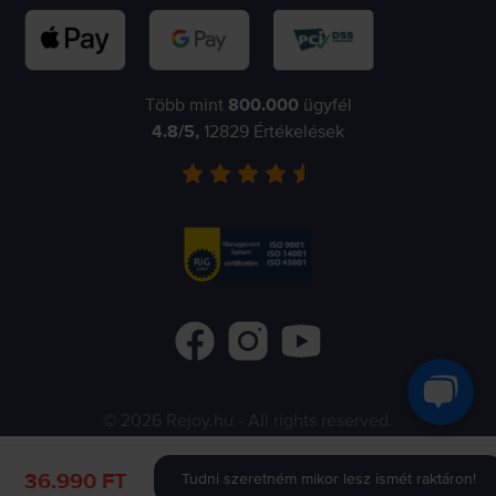
Több mint
800.000
ügyfél
4.8
/5,
12829
Értékelések
©
2026
Rejoy.hu
- All rights reserved.
Flip.ro
Flip.gr
Flip.bg
36.990 FT
Tudni szeretném mikor lesz ismét raktáron!