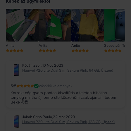
Képek az ügyfelektől
3
2
1
Anita
Anita
Anita
Sebestyén Tam
Kővári Zsolt
,
10 Nov 2023
Huawei P20 Lite Dual Sim, Sakura Pink, 64 GB, Újszerű
5
/5
Vásárlói vélemények
Korrekt cég gyors pontos kiszállítás a telefon hibátlan
tényleg mintha új lenne stb köszönöm csak ajánlani tudom
Béke ✌️😎
Jakab Crina Paula
,
22 Mar 2023
Huawei P20 Lite Dual Sim, Sakura Pink, 128 GB, Újszerű