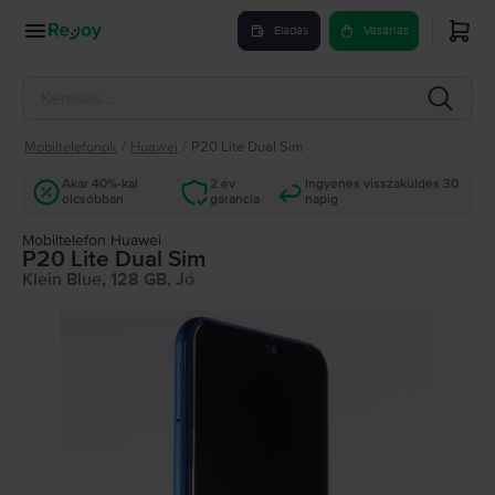
Eladás
Vásárlás
Mobiltelefonok
/
Huawei
/
P20 Lite Dual Sim
Akár 40%-kal
2 év
Ingyenes visszaküldés 30
olcsóbban
garancia
napig
Mobiltelefon Huawei
P20 Lite Dual Sim
Klein Blue, 128 GB, Jó