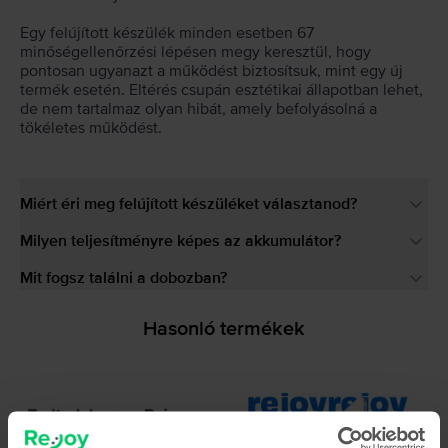
Egy felújított készülék minden esetben 67
minőségellenőrzési lépésen megy keresztül, hogy
pontosan ugyanazt a működést biztosítsuk, mint egy új
termék esetén. Eltérés csupán esztétikai állapotban lehet,
de nem tartalmaz olyan hibát, amely befolyásolná a
tökéletes működést.
Miért éri meg felújított készüléket választanod?
Milyen teljesítményre képes az akkumulátor?
Mit fogsz találni a dobozban?
Hasonló termékek