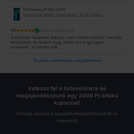
Tóth Ferenc
,
30 Nov 2025
Huawei Cat others, Forest Green, 16 GB, Újszerű
5
/5
Vásárlói vélemények
A készülek tökéletes állapotú, most vettem először használt
készüléket, de érzem, hogy idővel ezt is így fogom
lecserélni. Jó döntés volt.
További vélemények megtekintése
Iratkozz fel a hírlevelünkre és
megajándékozunk egy 2000 Ft értékű
kuponnal!
Értesülj azonnal a legújabb kedvezményekről és
híreinkről!