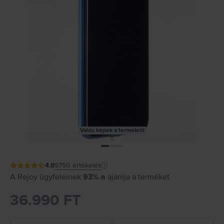
Valós képek a termékről
4.8
9750
értékelés
A Rejoy ügyfeleinek
93%-a
ajánlja a terméket
36.990 FT