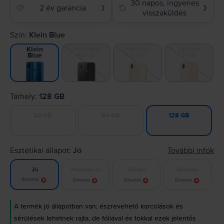
30 napos, ingyenes
2 év garancia
❯
❯
visszaküldés
Szín:
Klein Blue
Midnight
Platinum
Sakura
Klein
Black
Gold
Pink
Blue
Tárhely:
128 GB
32 GB
64 GB
128 GB
Esztétikai állapot:
Jó
További infók
Nagyon jó
Kiváló
Újszerű
Jó
Értesítés
Értesítés
Értesítés
Értesítés
A termék jó állapotban van; észrevehető karcolások és
sérülések lehetnek rajta, de fóliával és tokkal ezek jelentős