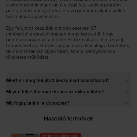
szakembereink alaposan átvizsgáltak, szükség esetén
pedig tanúsítvánnyal rendelkező prémium alkatrészeket
használnak a javításához.
Egy felújított készülék minden esetben 67
minőségellenőrzési lépésen megy keresztül, hogy
pontosan ugyanazt a működést biztosítsuk, mint egy új
termék esetén. Eltérés csupán esztétikai állapotban lehet,
de nem tartalmaz olyan hibát, amely befolyásolná a
tökéletes működést.
Miért éri meg felújított készüléket választanod?
Milyen teljesítményre képes az akkumulátor?
Mit fogsz találni a dobozban?
Hasonló termékek
Az utolsó a készletről