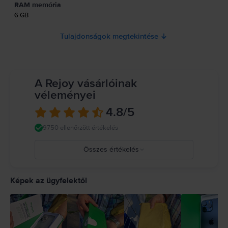
RAM memória
6 GB
Tulajdonságok megtekintése
A Rejoy vásárlóinak
véleményei
4.8
/5
9750 ellenőrzött értékelés
Összes értékelés
5
4
Képek az ügyfelektől
3
2
1