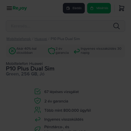
Eladás
Vásárlás
Mobiltelefonok
/
Huawei
/
P10 Plus Dual Sim
Akár 40%-kal
2 év
Ingyenes visszaküldés 30
olcsóbban
garancia
napig
Mobiltelefon Huawei
P10 Plus Dual Sim
Green, 256 GB, Jó