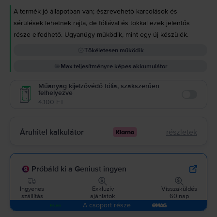
A termék jó állapotban van; észrevehető karcolások és
sérülések lehetnek rajta, de fóliával és tokkal ezek jelentős
része elfedhető. Ugyanúgy működik, mint egy új készülék.
Tökéletesen működik
Max teljesítményre képes akkumulátor
Műanyag kijelzővédő fólia, szakszerűen
felhelyezve
Enable
4.100 FT
Áruhitel kalkulátor
részletek
Próbáld ki a Geniust ingyen
Ingyenes
Exkluzív
Visszaküldés
szállítás
ajánlatok
60 nap
A csoport része