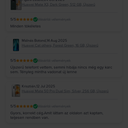
Huawei Mate X3, Dark Green, 512 GB, Újszerű
5
/5
Vásárlói vélemények
Minden tökéletes
Málnás Botond
,
14 Aug 2025
Huawei Cat others, Forest Green, 16 GB, Újszerű
5
/5
Vásárlói vélemények
Újszerű telefont vettem, semmi hibája nincs még egy karc
sem. Tényleg mintha vadonat új lenne
Krisztián
,
12 Jul 2025
Huawei Mate 50 Pro Dual Sim, Silver, 256 GB, Újszerű
5
/5
Vásárlói vélemények
Gyors, korrekt cég.Amit láttam az oldalon azt kaptam,
teljesen rendben van.