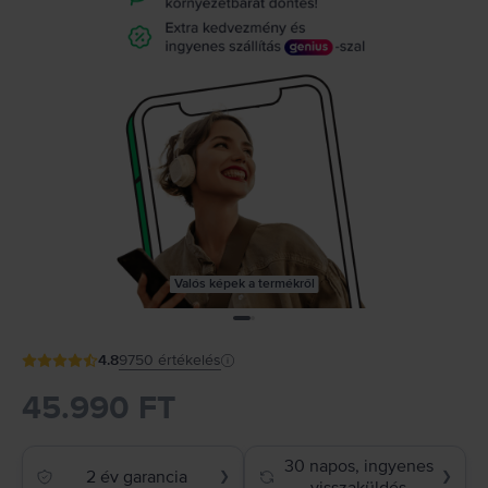
Valós képek a termékről
4.8
9750
értékelés
45.990 FT
30 napos, ingyenes
2 év garancia
❯
❯