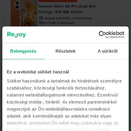
Huawei Mate 50 Pro Dual Sim
Orange, 512 GB, Kiváló
Becsült kiszállítás:
1-3 munkanap
0% THM, 3 részletben
202.990 Ft
Az utolsó a készletről
Beleegyezés
Részletek
A sütikről
Huawei P60 Pro Dual Sim
Rococo Pearl, 256 GB, Újszerű
Becsült kiszállítás:
1-3 munkanap
0% THM, 3 részletben
Ez a weboldal sütiket használ
161.990 Ft
Sütiket használunk a tartalmak és hirdetések személyre
szabásához, közösségi funkciók biztosításához,
valamint weboldalforgalmunk elemzéséhez. Ezenkívül
közösségi média-, hirdető- és elemező partnereinkkel
megosztjuk az Ön weboldalhasználatra vonatkozó
adatait, akik kombinálhatják az adatokat más olyan
adatokkal, amelyeket Ön adott meg számukra vagy az
Leírás
Ön által használt más szolgáltatásokból gyűjtöttek.