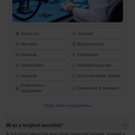
Képernyő
Gombok
Mikrofon
Bejelentkezés
Kamerák
Előtörténet
Akkumulátor
Hálózati kapcsolat
Hangzás
Külső esztétikai állapot
Érintkezett-e
Eredetiség & firmware
folyadékkal
Teljes lista megtekintése
Mi az a felújított készülék?
A felújított készülék egy olyan használt termék, melyet a