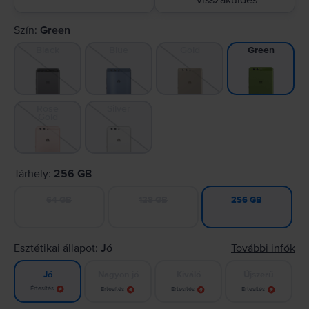
visszaküldés
Szín:
Green
Black
Blue
Gold
Green
Rose
Silver
Gold
Tárhely:
256 GB
64 GB
128 GB
256 GB
Esztétikai állapot:
Jó
További infók
Nagyon jó
Kiváló
Újszerű
Jó
Értesítés
Értesítés
Értesítés
Értesítés