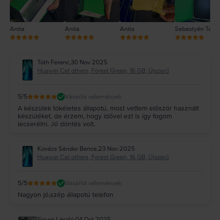
Anita
Anita
Anita
Sebestyén Tam
Tóth Ferenc
,
30 Nov 2025
Huawei Cat others, Forest Green, 16 GB, Újszerű
5
/5
Vásárlói vélemények
A készülek tökéletes állapotú, most vettem először használt
készüléket, de érzem, hogy idővel ezt is így fogom
lecserélni. Jó döntés volt.
Kovács Sándor Bence
,
23 Nov 2025
Huawei Cat others, Forest Green, 16 GB, Újszerű
5
/5
Vásárlói vélemények
Nagyon jó,szép állapotú telefon
Figura László
,
04 Oct 2025