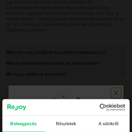
Egy felújított készülék minden esetben 67
minőségellenőrzési lépésen megy keresztül, hogy
pontosan ugyanazt a működést biztosítsuk, mint egy új
termék esetén. Eltérés csupán esztétikai állapotban lehet,
de nem tartalmaz olyan hibát, amely befolyásolná a
tökéletes működést.
Miért éri meg felújított készüléket választanod?
Milyen teljesítményre képes az akkumulátor?
Mit fogsz találni a dobozban?
Hasonló termékek
Beleegyezés
Részletek
A sütikről