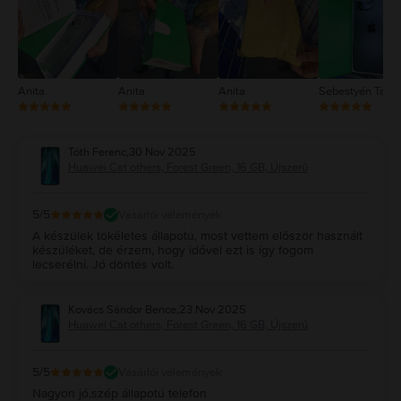
1
Anita
Anita
Anita
Sebestyén Tam
Tóth Ferenc
,
30 Nov 2025
Huawei Cat others, Forest Green, 16 GB, Újszerű
5
/5
Vásárlói vélemények
A készülek tökéletes állapotú, most vettem először használt
készüléket, de érzem, hogy idővel ezt is így fogom
lecserélni. Jó döntés volt.
Kovács Sándor Bence
,
23 Nov 2025
Huawei Cat others, Forest Green, 16 GB, Újszerű
5
/5
Vásárlói vélemények
Nagyon jó,szép állapotú telefon