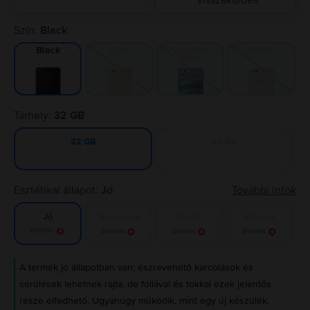
visszaküldés
Szín:
Black
Gold
Sapphire
White
Black
Blue
Tárhely:
32 GB
64 GB
32 GB
Esztétikai állapot:
Jó
További infók
Nagyon jó
Kiváló
Újszerű
Jó
Értesítés
Értesítés
Értesítés
Értesítés
A termék jó állapotban van; észrevehető karcolások és
sérülések lehetnek rajta, de fóliával és tokkal ezek jelentős
része elfedhető. Ugyanúgy működik, mint egy új készülék.