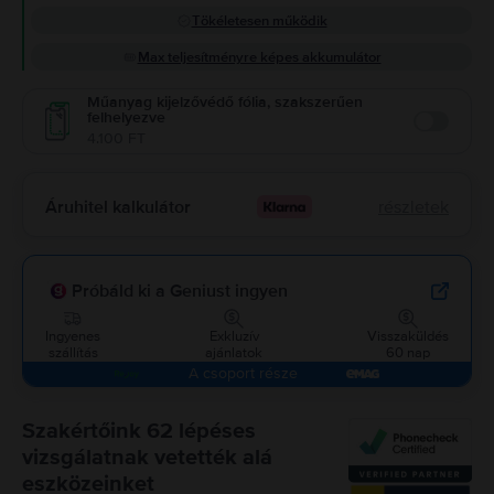
Tökéletesen működik
Max teljesítményre képes akkumulátor
Műanyag kijelzővédő fólia, szakszerűen
felhelyezve
Enable
4.100 FT
Áruhitel kalkulátor
részletek
Próbáld ki a Geniust ingyen
Ingyenes
Exkluzív
Visszaküldés
szállítás
ajánlatok
60 nap
A csoport része
Szakértőink 62 lépéses
vizsgálatnak vetették alá
eszközeinket