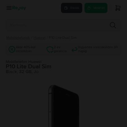
Eladás
Vásárlás
Mobiltelefonok
/
Huawei
/
P10 Lite Dual Sim
Akár 40%-kal
2 év
Ingyenes visszaküldés 30
olcsóbban
garancia
napig
Mobiltelefon Huawei
P10 Lite Dual Sim
Black, 32 GB, Jó