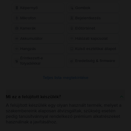
Képernyő
Gombok
Mikrofon
Bejelentkezés
Kamerák
Előtörténet
Akkumulátor
Hálózati kapcsolat
Hangzás
Külső esztétikai állapot
Érintkezett-e
Eredetiség & firmware
folyadékkal
Teljes lista megtekintése
Mi az a felújított készülék?
A felújított készülék egy olyan használt termék, melyet a
szakembereink alaposan átvizsgáltak, szükség esetén
pedig tanúsítvánnyal rendelkező prémium alkatrészeket
használnak a javításához.