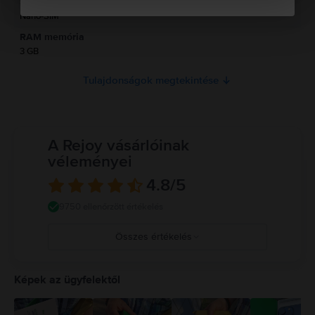
SIM típus
Jelenleg a termékbiztonsági információk nem állnak rendelkezésre.
Nano-SIM
RAM memória
3 GB
Tulajdonságok megtekintése
A Rejoy vásárlóinak
véleményei
4.8
/5
9750 ellenőrzött értékelés
Összes értékelés
5
4
Képek az ügyfelektől
3
2