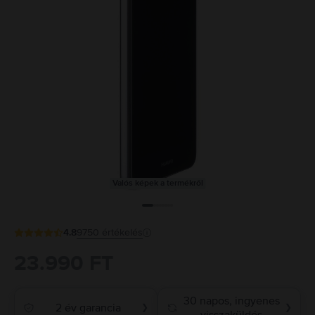
Valós képek a termékről
4.8
9750
értékelés
23.990 FT
30 napos, ingyenes
2 év garancia
❯
❯