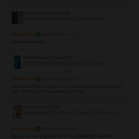
Figura László
,
04 Oct 2025
Huawei Mate X3, Dark Green, 512 GB, Újszerű
5
/5
Vásárlói vélemények
Minden tökéletes
Málnás Botond
,
14 Aug 2025
Huawei Cat others, Forest Green, 16 GB, Újszerű
5
/5
Vásárlói vélemények
Újszerű telefont vettem, semmi hibája nincs még egy karc
sem. Tényleg mintha vadonat új lenne
Krisztián
,
12 Jul 2025
Huawei Mate 50 Pro Dual Sim, Silver, 256 GB, Újszerű
5
/5
Vásárlói vélemények
Gyors, korrekt cég.Amit láttam az oldalon azt kaptam,