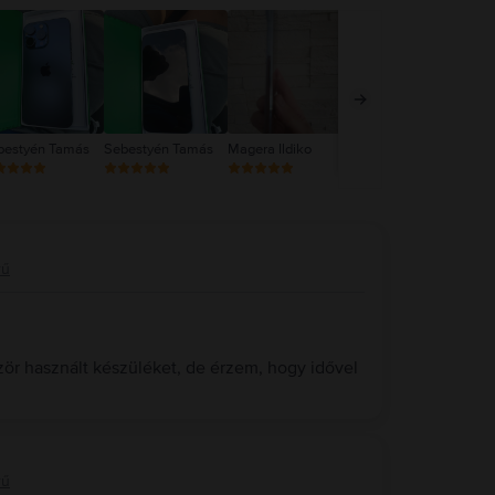
bestyén Tamás
Sebestyén Tamás
Magera Ildiko
Magera Ildiko
NR
rű
zör használt készüléket, de érzem, hogy idővel
rű