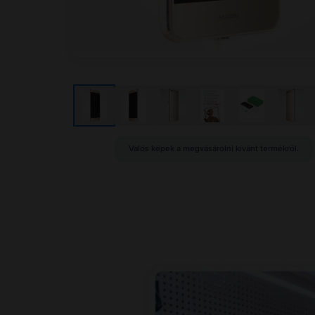
Valós képek a megvásárolni kívánt termékről.