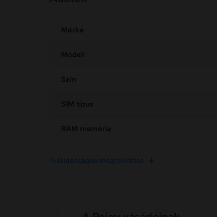
Információk a termékre vonatkozó biztonsági figyelmeztetés
Jelenleg a termékbiztonsági információk nem állnak rendelkezé
Márka
Modell
Szín
SIM típus
RAM memória
Tulajdonságok megtekintése