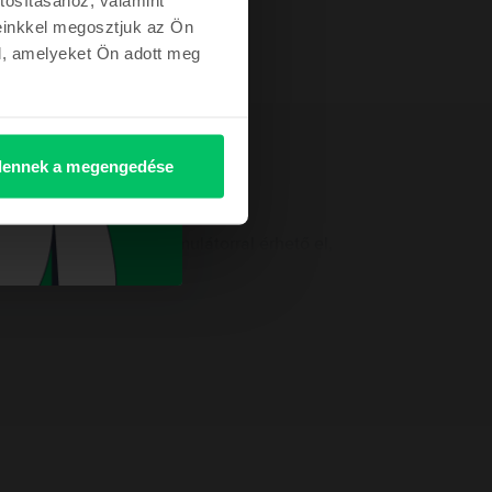
einkkel megosztjuk az Ön
l, amelyeket Ön adott meg
ennek a megengedése
elefon 3000 mAh-s akkumulátorral érhető el,
A felelős személy elérhetőségei