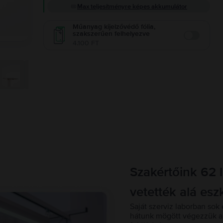
Max teljesítményre képes akkumulátor
Műanyag kijelzővédő fólia,
szakszerűen felhelyezve
Enable
4.100 FT
Szakértőink 62 
vetették alá esz
Saját szerviz laborban sok 
hátunk mögött végezzük a 