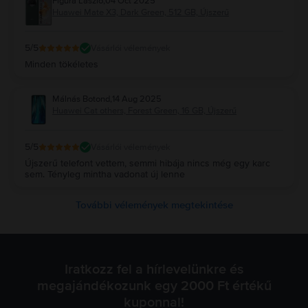
Figura László
,
04 Oct 2025
Huawei Mate X3, Dark Green, 512 GB, Újszerű
5
/5
Vásárlói vélemények
Minden tökéletes
Málnás Botond
,
14 Aug 2025
Huawei Cat others, Forest Green, 16 GB, Újszerű
5
/5
Vásárlói vélemények
Újszerű telefont vettem, semmi hibája nincs még egy karc
sem. Tényleg mintha vadonat új lenne
További vélemények megtekintése
Iratkozz fel a hírlevelünkre és
megajándékozunk egy 2000 Ft értékű
kuponnal!