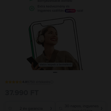
Valós képek a termékről
4.8
9750
értékelés
37.990 FT
30 napos, ingyenes
2 év garancia
❯
❯