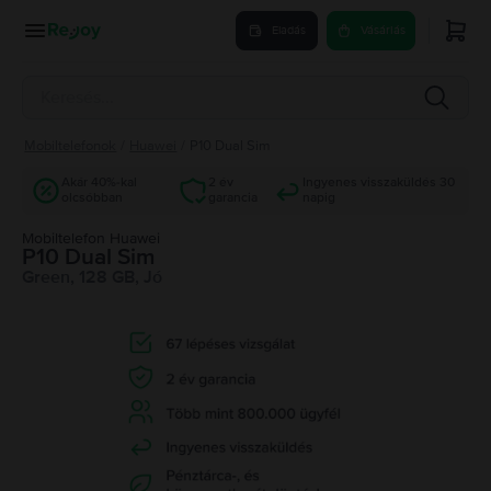
Eladás
Vásárlás
Mobiltelefonok
/
Huawei
/
P10 Dual Sim
Akár 40%-kal
2 év
Ingyenes visszaküldés 30
olcsóbban
garancia
napig
Mobiltelefon Huawei
P10 Dual Sim
Green, 128 GB, Jó