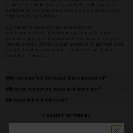
szakembereink alaposan átvizsgáltak, szükség esetén
pedig tanúsítvánnyal rendelkező prémium alkatrészeket
használnak a javításához.
Egy felújított készülék minden esetben 67
minőségellenőrzési lépésen megy keresztül, hogy
pontosan ugyanazt a működést biztosítsuk, mint egy új
termék esetén. Eltérés csupán esztétikai állapotban lehet,
de nem tartalmaz olyan hibát, amely befolyásolná a
tökéletes működést.
Miért éri meg felújított készüléket választanod?
Milyen teljesítményre képes az akkumulátor?
Mit fogsz találni a dobozban?
Hasonló termékek
Az utolsó a készletről