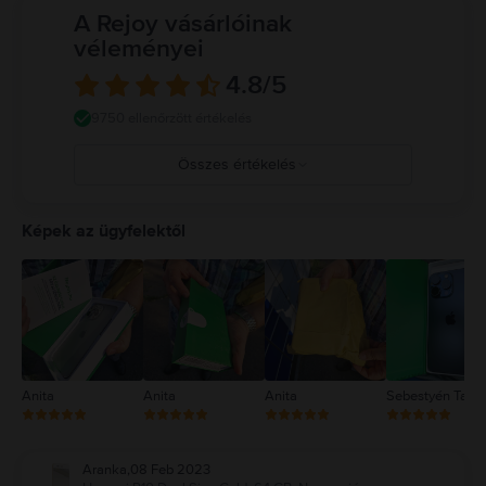
A Rejoy vásárlóinak
véleményei
4.8
/5
9750 ellenőrzött értékelés
Összes értékelés
5
4
Képek az ügyfelektől
3
2
1
Anita
Anita
Anita
Sebestyén Tam
Aranka
,
08 Feb 2023