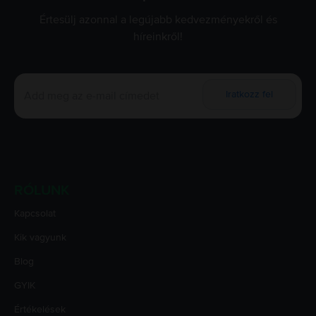
Értesülj azonnal a legújabb kedvezményekről és
híreinkről!
Iratkozz fel
RÓLUNK
Kapcsolat
Kik vagyunk
Blog
GYIK
Értékelések