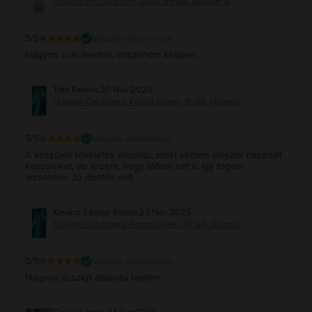
Huawei P10 Dual Sim, Gold, 64 GB, Nagyon jó
5
/5
Vásárlói vélemények
Nagyon cuki telefon, köszönöm szépen.
Tóth Ferenc
,
30 Nov 2025
Huawei Cat others, Forest Green, 16 GB, Újszerű
5
/5
Vásárlói vélemények
A készülek tökéletes állapotú, most vettem először használt
készüléket, de érzem, hogy idővel ezt is így fogom
lecserélni. Jó döntés volt.
Kovács Sándor Bence
,
23 Nov 2025
Huawei Cat others, Forest Green, 16 GB, Újszerű
5
/5
Vásárlói vélemények
Nagyon jó,szép állapotú telefon