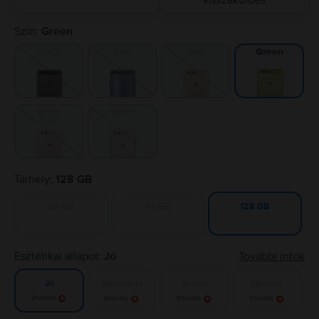
visszaküldés
Szín:
Green
Black
Blue
Gold
Green
Rose
Silver
Gold
Tárhely:
128 GB
32 GB
64 GB
128 GB
Esztétikai állapot:
Jó
További infók
Nagyon jó
Kiváló
Újszerű
Jó
Értesítés
Értesítés
Értesítés
Értesítés