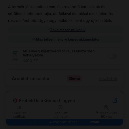
A termék jó állapotban van; észrevehető karcolások és
sérülések lehetnek rajta, de fóliával és tokkal ezek jelentős
része elfedhető. Ugyanúgy működik, mint egy új készülék.
Tökéletesen működik
Max teljesítményre képes akkumulátor
Műanyag kijelzővédő fólia, szakszerűen
felhelyezve
Enable
4.100 FT
Áruhitel kalkulátor
részletek
Próbáld ki a Geniust ingyen
Ingyenes
Exkluzív
Visszaküldés
szállítás
ajánlatok
60 nap
A csoport része