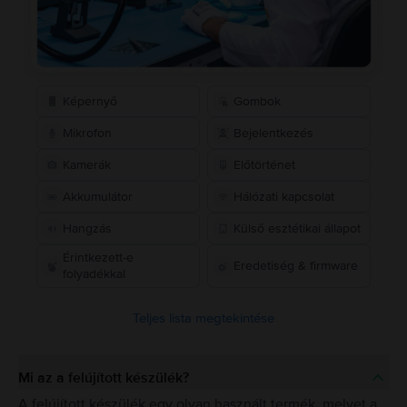
Képernyő
Gombok
Mikrofon
Bejelentkezés
Kamerák
Előtörténet
Akkumulátor
Hálózati kapcsolat
Hangzás
Külső esztétikai állapot
Érintkezett-e
Eredetiség & firmware
folyadékkal
Teljes lista megtekintése
Mi az a felújított készülék?
A felújított készülék egy olyan használt termék, melyet a