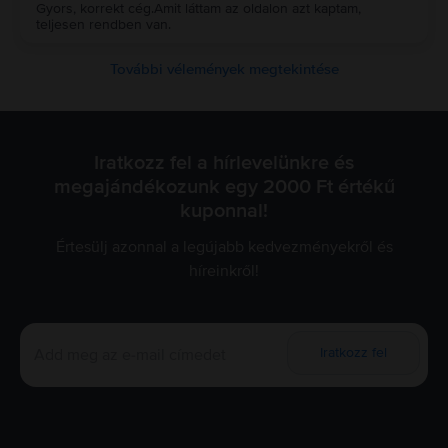
Gyors, korrekt cég.Amit láttam az oldalon azt kaptam,
teljesen rendben van.
További vélemények megtekintése
Iratkozz fel a hírlevelünkre és
megajándékozunk egy 2000 Ft értékű
kuponnal!
Értesülj azonnal a legújabb kedvezményekről és
híreinkről!
Iratkozz fel