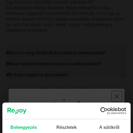
Egy felújított készülék minden esetben 67
minőségellenőrzési lépésen megy keresztül, hogy
pontosan ugyanazt a működést biztosítsuk, mint egy új
termék esetén. Eltérés csupán esztétikai állapotban lehet,
de nem tartalmaz olyan hibát, amely befolyásolná a
tökéletes működést.
Miért éri meg felújított készüléket választanod?
Milyen teljesítményre képes az akkumulátor?
Mit fogsz találni a dobozban?
Hasonló termékek
Beleegyezés
Részletek
A sütikről