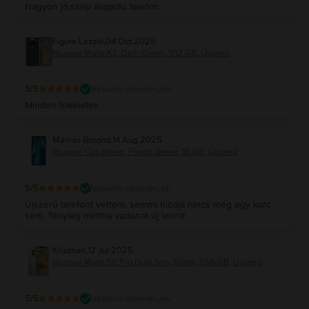
Nagyon jó,szép állapotú telefon
Figura László
,
04 Oct 2025
Huawei Mate X3, Dark Green, 512 GB, Újszerű
5
/5
Vásárlói vélemények
Minden tökéletes
Málnás Botond
,
14 Aug 2025
Huawei Cat others, Forest Green, 16 GB, Újszerű
5
/5
Vásárlói vélemények
Újszerű telefont vettem, semmi hibája nincs még egy karc
sem. Tényleg mintha vadonat új lenne
Krisztián
,
12 Jul 2025
Huawei Mate 50 Pro Dual Sim, Silver, 256 GB, Újszerű
5
/5
Vásárlói vélemények