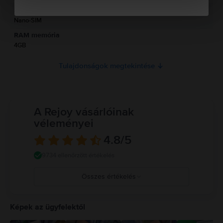
Információk a termékre vonatkozó biztonsági figyelmeztetésekről.
SIM típus
Jelenleg a termékbiztonsági információk nem állnak rendelkezésre.
Nano-SIM
RAM memória
4GB
Tulajdonságok megtekintése
A Rejoy vásárlóinak
véleményei
4.8
/5
9734 ellenőrzött értékelés
Összes értékelés
5
4
Képek az ügyfelektől
3