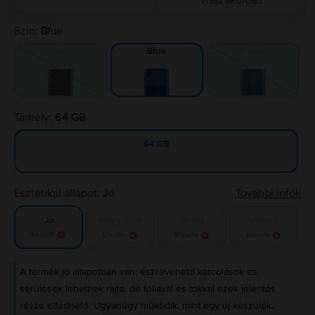
visszaküldés
Szín:
Blue
Black
Green
Blue
Tárhely:
64 GB
64 GB
Esztétikai állapot:
Jó
További infók
Nagyon jó
Kiváló
Újszerű
Jó
Értesítés
Értesítés
Értesítés
Értesítés
A termék jó állapotban van; észrevehető karcolások és
sérülések lehetnek rajta, de fóliával és tokkal ezek jelentős
része elfedhető. Ugyanúgy működik, mint egy új készülék.