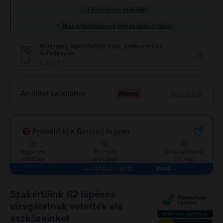
Tökéletesen működik
Max teljesítményre képes akkumulátor
Műanyag kijelzővédő fólia, szakszerűen
felhelyezve
Enable
4.100 FT
Áruhitel kalkulátor
részletek
Próbáld ki a Geniust ingyen
Ingyenes
Exkluzív
Visszaküldés
szállítás
ajánlatok
60 nap
A csoport része
Szakértőink 62 lépéses
vizsgálatnak vetették alá
eszközeinket