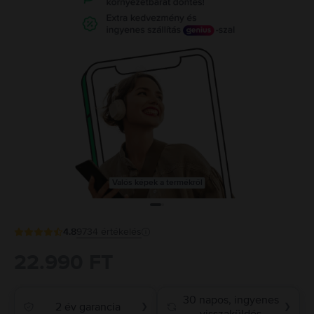
Valós képek a termékről
4.8
9734
értékelés
22.990 FT
30 napos, ingyenes
2 év garancia
❯
❯