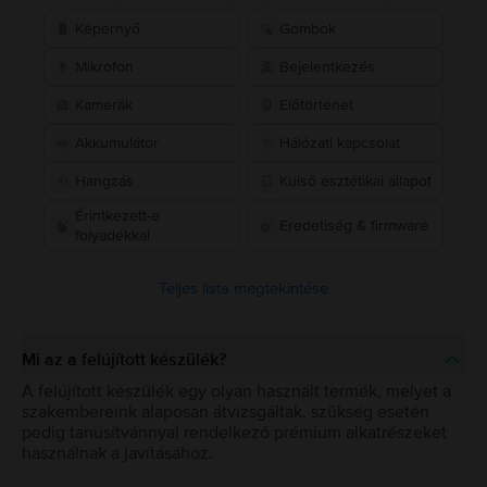
Képernyő
Gombok
Mikrofon
Bejelentkezés
Kamerák
Előtörténet
Akkumulátor
Hálózati kapcsolat
Hangzás
Külső esztétikai állapot
Érintkezett-e
Eredetiség & firmware
folyadékkal
Teljes lista megtekintése
Mi az a felújított készülék?
A felújított készülék egy olyan használt termék, melyet a
szakembereink alaposan átvizsgáltak, szükség esetén
pedig tanúsítvánnyal rendelkező prémium alkatrészeket
használnak a javításához.