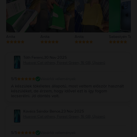
2
1
Anita
Anita
Anita
Sebestyén Tam
Tóth Ferenc
,
30 Nov 2025
Huawei Cat others, Forest Green, 16 GB, Újszerű
5
/5
Vásárlói vélemények
A készülek tökéletes állapotú, most vettem először használt
készüléket, de érzem, hogy idővel ezt is így fogom
lecserélni. Jó döntés volt.
Kovács Sándor Bence
,
23 Nov 2025
Huawei Cat others, Forest Green, 16 GB, Újszerű
5
/5
Vásárlói vélemények