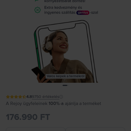
Valós képek a termékről
4.8
9750
értékelés
A Rejoy ügyfeleinek
100%-a
ajánlja a terméket
176.990 FT