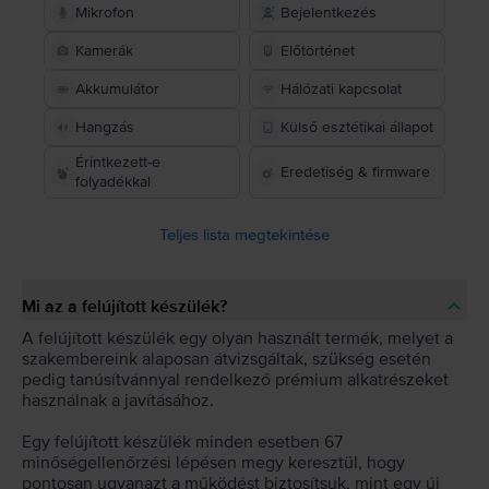
Mikrofon
Bejelentkezés
Kamerák
Előtörténet
Akkumulátor
Hálózati kapcsolat
Hangzás
Külső esztétikai állapot
Érintkezett-e
Eredetiség & firmware
folyadékkal
Teljes lista megtekintése
Mi az a felújított készülék?
A felújított készülék egy olyan használt termék, melyet a
szakembereink alaposan átvizsgáltak, szükség esetén
pedig tanúsítvánnyal rendelkező prémium alkatrészeket
használnak a javításához.
Egy felújított készülék minden esetben 67
minőségellenőrzési lépésen megy keresztül, hogy
pontosan ugyanazt a működést biztosítsuk, mint egy új