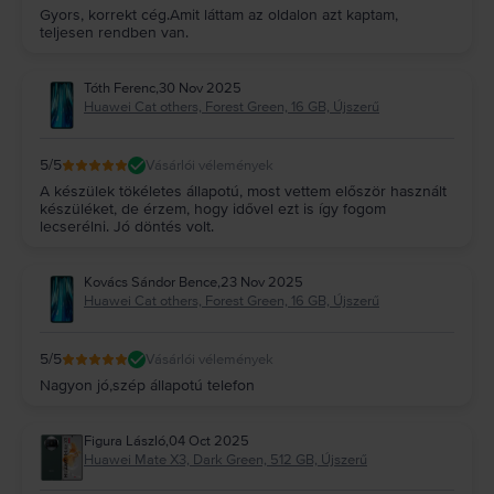
Gyors, korrekt cég.Amit láttam az oldalon azt kaptam,
teljesen rendben van.
Tóth Ferenc
,
30 Nov 2025
Huawei Cat others, Forest Green, 16 GB, Újszerű
5
/5
Vásárlói vélemények
A készülek tökéletes állapotú, most vettem először használt
készüléket, de érzem, hogy idővel ezt is így fogom
lecserélni. Jó döntés volt.
Kovács Sándor Bence
,
23 Nov 2025
Huawei Cat others, Forest Green, 16 GB, Újszerű
5
/5
Vásárlói vélemények
Nagyon jó,szép állapotú telefon
Figura László
,
04 Oct 2025
Huawei Mate X3, Dark Green, 512 GB, Újszerű