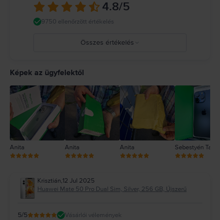
4.8
/5
9750 ellenőrzött értékelés
Összes értékelés
5
4
Képek az ügyfelektől
3
2
1
Anita
Anita
Anita
Sebestyén Tam
Krisztián
,
12 Jul 2025
Huawei Mate 50 Pro Dual Sim, Silver, 256 GB, Újszerű
5
/5
Vásárlói vélemények