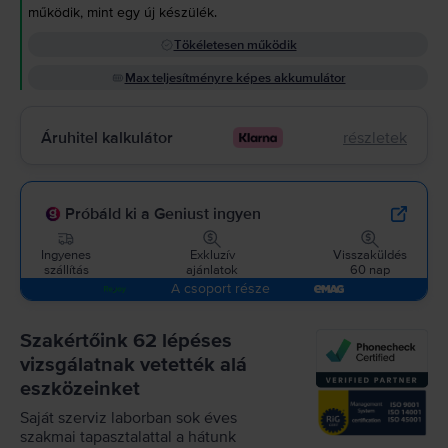
működik, mint egy új készülék.
Tökéletesen működik
Max teljesítményre képes akkumulátor
Áruhitel kalkulátor
részletek
Próbáld ki a Geniust ingyen
Ingyenes
Exkluzív
Visszaküldés
szállítás
ajánlatok
60 nap
A csoport része
Szakértőink 62 lépéses
vizsgálatnak vetették alá
eszközeinket
Saját szerviz laborban sok éves
szakmai tapasztalattal a hátunk