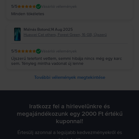
5
/5
Vásárlói vélemények
Minden tökéletes
Málnás Botond
,
14 Aug 2025
Huawei Cat others, Forest Green, 16 GB, Újszerű
5
/5
Vásárlói vélemények
Újszerű telefont vettem, semmi hibája nincs még egy karc
sem. Tényleg mintha vadonat új lenne
További vélemények megtekintése
Iratkozz fel a hírlevelünkre és
megajándékozunk egy 2000 Ft értékű
kuponnal!
Értesülj azonnal a legújabb kedvezményekről és