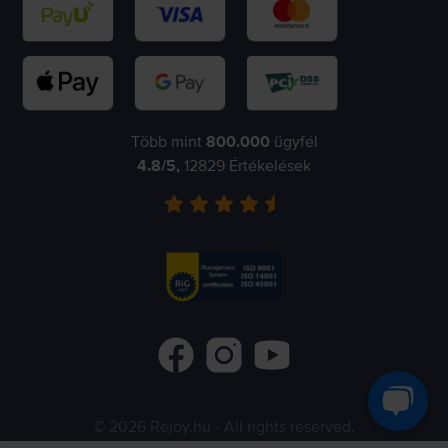
Több mint
800.000
ügyfél
4.8
/5,
12829
Értékelések
©
2026
Rejoy.hu
- All rights reserved.