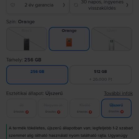
30 napos, ingyenes
2 év garancia
❯
❯
visszaküldés
Szín:
Orange
Black
Silver
Orange
Tárhely:
256 GB
512 GB
256 GB
+ 26.000 Ft
Esztétikai állapot:
Újszerű
További infók
Jó
Nagyon jó
Kiváló
Újszerű
Értesítés
Értesítés
Értesítés
Értesítés
A termék tökéletes, újszerű állapotban van; legfeljebb 1-2 szabad
szemmel alig látható használati nyom található rajta. Ugyanúgy