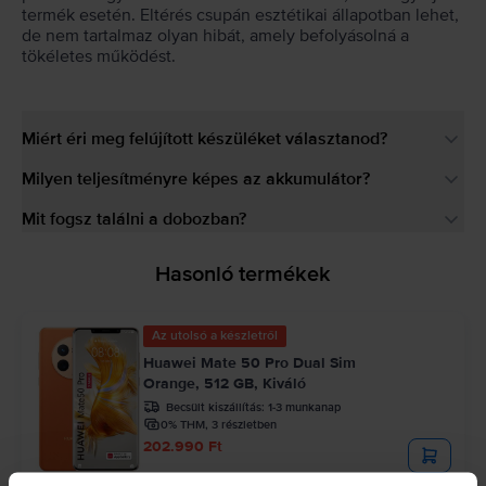
termék esetén. Eltérés csupán esztétikai állapotban lehet,
de nem tartalmaz olyan hibát, amely befolyásolná a
tökéletes működést.
Miért éri meg felújított készüléket választanod?
Milyen teljesítményre képes az akkumulátor?
Mit fogsz találni a dobozban?
Hasonló termékek
Az utolsó a készletről
Huawei Mate 50 Pro Dual Sim
Orange, 512 GB, Kiváló
Becsült kiszállítás:
1-3 munkanap
0% THM, 3 részletben
202.990 Ft