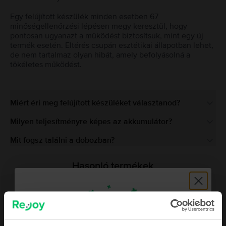
Egy felújított készülék minden esetben 67
minőségellenőrzési lépésen megy keresztül, hogy
pontosan ugyanazt a működést biztosítsuk, mint egy új
termék esetén. Eltérés csupán esztétikai állapotban lehet,
de nem tartalmaz olyan hibát, amely befolyásolná a
tökéletes működést.
Miért éri meg felújított készüléket választanod?
Milyen teljesítményre képes az akkumulátor?
Mit fogsz találni a dobozban?
Hasonló termékek