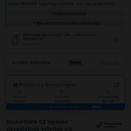
része elfedhető. Ugyanúgy működik, mint egy új készülék.
Tökéletesen működik
Max teljesítményre képes akkumulátor
Műanyag kijelzővédő fólia, szakszerűen
felhelyezve
Enable
5.740 FT
Áruhitel kalkulátor
részletek
Próbáld ki a Geniust ingyen
Ingyenes
Exkluzív
Visszaküldés
szállítás
ajánlatok
60 nap
A csoport része
Szakértőink 62 lépéses
vizsgálatnak vetették alá