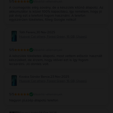
5
/5
Vásárlói vélemények
A csomagolás elég sovány, de a készülék kitűnő állapotú. Az
akkumulátor is közel 100% kapacitású, így remélem, hogy jó
pár évig ezt a telefont fogom használni. A telefon
egyszerűen tökéletes, főleg Google nélkül!
Tóth Ferenc
,
30 Nov 2025
Huawei Cat others, Forest Green, 16 GB, Újszerű
5
/5
Vásárlói vélemények
A készülek tökéletes állapotú, most vettem először használt
készüléket, de érzem, hogy idővel ezt is így fogom
lecserélni. Jó döntés volt.
Kovács Sándor Bence
,
23 Nov 2025
Huawei Cat others, Forest Green, 16 GB, Újszerű
5
/5
Vásárlói vélemények
Nagyon jó,szép állapotú telefon