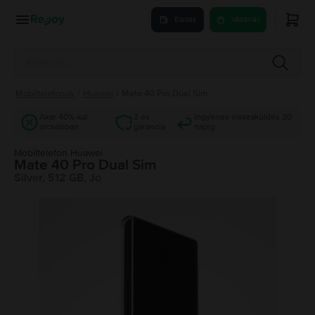
Eladás
Vásárlás
Mobiltelefonok
/
Huawei
/
Mate 40 Pro Dual Sim
Akár 40%-kal
2 év
Ingyenes visszaküldés 30
olcsóbban
garancia
napig
Mobiltelefon Huawei
Mate 40 Pro Dual Sim
Silver, 512 GB, Jó