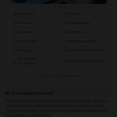
Képernyő
Gombok
Mikrofon
Bejelentkezés
Kamerák
Előtörténet
Akkumulátor
Hálózati kapcsolat
Hangzás
Külső esztétikai állapot
Érintkezett-e
Eredetiség & firmware
folyadékkal
Teljes lista megtekintése
Mi az a felújított készülék?
A felújított készülék egy olyan használt termék, melyet a
szakembereink alaposan átvizsgáltak, szükség esetén
pedig tanúsítvánnyal rendelkező prémium alkatrészeket
használnak a javításához.