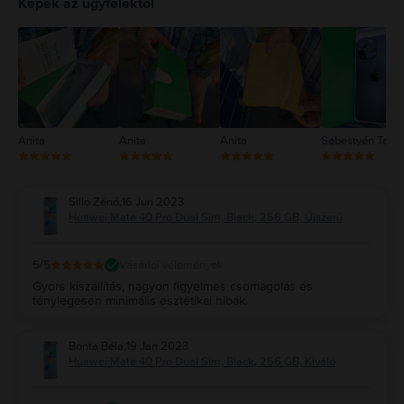
Képek az ügyfelektől
3
2
1
Anita
Anita
Anita
Sebestyén Tam
Silló Zénó
,
16 Jun 2023
Huawei Mate 40 Pro Dual Sim, Black, 256 GB, Újszerű
5
/5
Vásárlói vélemények
Gyors kiszállítás, nagyon figyelmes csomagolás és
ténylegesen minimális esztétikai hibák.
Bonta Béla
,
19 Jan 2023
Huawei Mate 40 Pro Dual Sim, Black, 256 GB, Kiváló