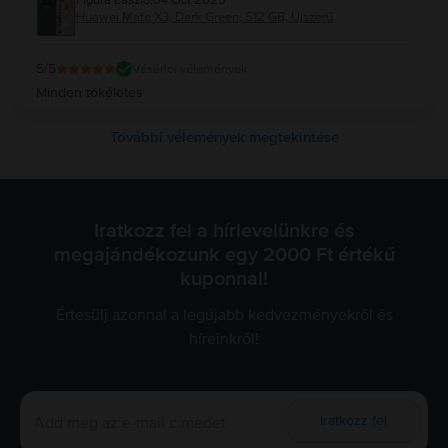
Figura László
,
04 Oct 2025
Huawei Mate X3, Dark Green, 512 GB, Újszerű
5
/5
Vásárlói vélemények
Minden tökéletes
További vélemények megtekintése
Iratkozz fel a hírlevelünkre és
megajándékozunk egy 2000 Ft értékű
kuponnal!
Értesülj azonnal a legújabb kedvezményekről és
híreinkről!
Iratkozz fel