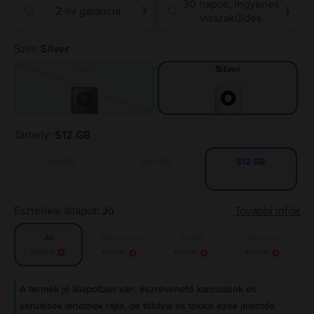
30 napos, ingyenes
2 év garancia
❯
❯
visszaküldés
Szín:
Silver
Black
Silver
Tárhely:
512 GB
128 GB
256 GB
512 GB
Esztétikai állapot:
Jó
További infók
Nagyon jó
Kiváló
Újszerű
Jó
Értesítés
Értesítés
Értesítés
Értesítés
A termék jó állapotban van; észrevehető karcolások és
sérülések lehetnek rajta, de fóliával és tokkal ezek jelentős