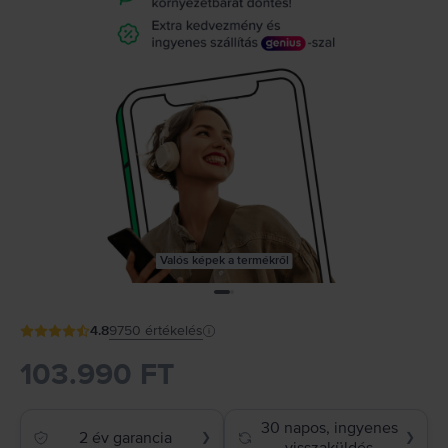
Valós képek a termékről
4.8
9750
értékelés
103.990 FT
30 napos, ingyenes
2 év garancia
❯
❯