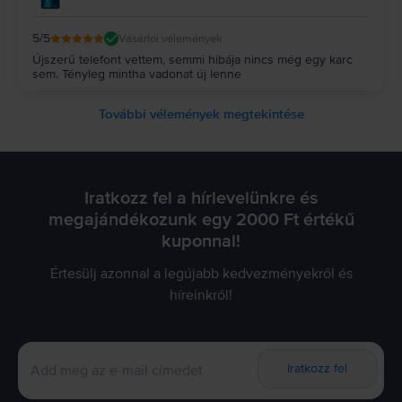
5
/5
Vásárlói vélemények
Újszerű telefont vettem, semmi hibája nincs még egy karc
sem. Tényleg mintha vadonat új lenne
További vélemények megtekintése
Iratkozz fel a hírlevelünkre és
megajándékozunk egy 2000 Ft értékű
kuponnal!
Értesülj azonnal a legújabb kedvezményekről és
híreinkről!
Iratkozz fel