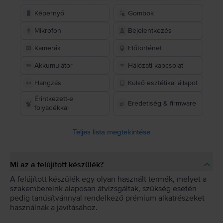
Képernyő
Gombok
Mikrofon
Bejelentkezés
Kamerák
Előtörténet
Akkumulátor
Hálózati kapcsolat
Hangzás
Külső esztétikai állapot
Érintkezett-e
Eredetiség & firmware
folyadékkal
Teljes lista megtekintése
Mi az a felújított készülék?
A felújított készülék egy olyan használt termék, melyet a
szakembereink alaposan átvizsgáltak, szükség esetén
pedig tanúsítvánnyal rendelkező prémium alkatrészeket
használnak a javításához.