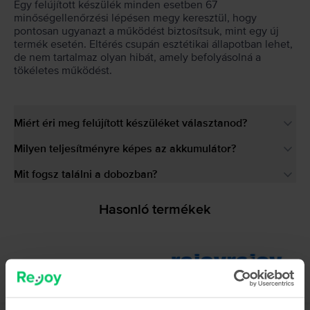
Egy felújított készülék minden esetben 67
minőségellenőrzési lépésen megy keresztül, hogy
pontosan ugyanazt a működést biztosítsuk, mint egy új
termék esetén. Eltérés csupán esztétikai állapotban lehet,
de nem tartalmaz olyan hibát, amely befolyásolná a
tökéletes működést.
Miért éri meg felújított készüléket választanod?
Milyen teljesítményre képes az akkumulátor?
Mit fogsz találni a dobozban?
Hasonló termékek