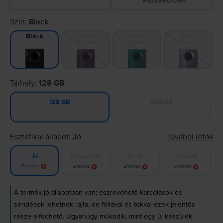
visszaküldés
Szín:
Black
Cosmic
Emerald
Space
Black
Purple
Green
Silver
Tárhely:
128 GB
256 GB
128 GB
Esztétikai állapot:
Jó
További infók
Nagyon jó
Kiváló
Újszerű
Jó
Értesítés
Értesítés
Értesítés
Értesítés
A termék jó állapotban van; észrevehető karcolások és
sérülések lehetnek rajta, de fóliával és tokkal ezek jelentős
része elfedhető. Ugyanúgy működik, mint egy új készülék.