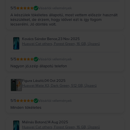
5
/5
Vásárlói vélemények
A készülek tökéletes állapotú, most vettem először használt
készüléket, de érzem, hogy idővel ezt is így fogom
lecserélni. Jó döntés volt.
Kovács Sándor Bence
,
23 Nov 2025
Huawei Cat others, Forest Green, 16 GB, Újszerű
5
/5
Vásárlói vélemények
Nagyon jó,szép állapotú telefon
Figura László
,
04 Oct 2025
Huawei Mate X3, Dark Green, 512 GB, Újszerű
5
/5
Vásárlói vélemények
Minden tökéletes
Málnás Botond
,
14 Aug 2025
Huawei Cat others, Forest Green, 16 GB, Újszerű