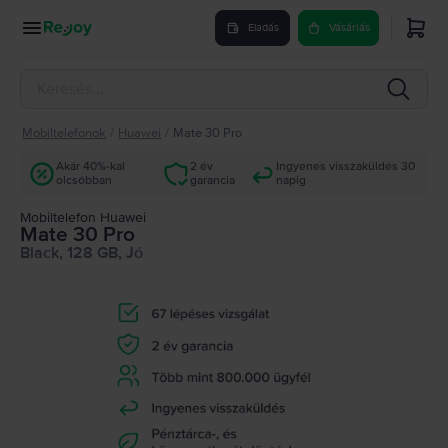
Eladás
Vásárlás
Mobiltelefonok
/
Huawei
/
Mate 30 Pro
Akár 40%-kal
2 év
Ingyenes visszaküldés 30
olcsóbban
garancia
napig
Mobiltelefon Huawei
Mate 30 Pro
Black, 128 GB, Jó