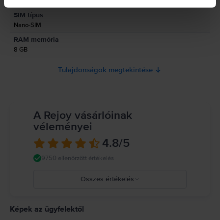
Black
Információk a termékre vonatkozó biztonsági figyelmeztetésekről.
SIM típus
Jelenleg a termékbiztonsági információk nem állnak rendelkezésre.
Nano-SIM
RAM memória
8 GB
Tulajdonságok megtekintése
A Rejoy vásárlóinak
véleményei
4.8
/5
9750 ellenőrzött értékelés
Összes értékelés
5
4
Képek az ügyfelektől
3