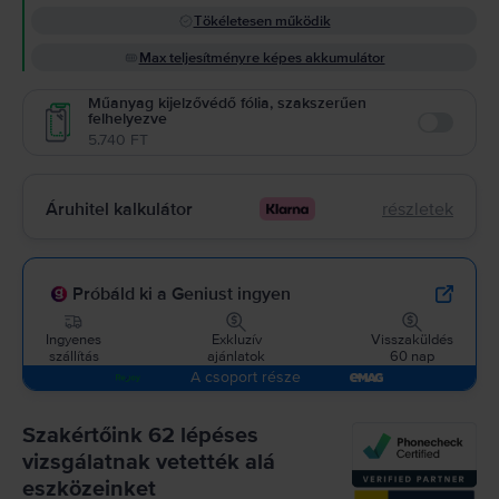
Tökéletesen működik
Max teljesítményre képes akkumulátor
Műanyag kijelzővédő fólia, szakszerűen
felhelyezve
Enable
5.740 FT
Áruhitel kalkulátor
részletek
Próbáld ki a Geniust ingyen
Ingyenes
Exkluzív
Visszaküldés
szállítás
ajánlatok
60 nap
A csoport része
Szakértőink 62 lépéses
vizsgálatnak vetették alá
eszközeinket