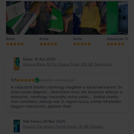
2
1
Anita
Anita
Anita
Sebestyén Tam
Gábor
,
10 Apr 2025
Huawei Mate 30 Pro, Space Silver, 128 GB, Nagyon jó
5
/5
Vásárlói vélemények
A választott telefon nemhogy megfelel a leírásnak/hanem 3x
jobb-szebb állapotú... Szerintem most lett kiszedve először a
dobozból, nemhogy használta volna valaki.... Sokkal szebb,
mint reméltem. Akksija már 3. napot húzza, szinte hihetetlen
Nagyon köszönöm, ajánlom őket.
Tóth Ferenc
,
30 Nov 2025
Huawei Cat others, Forest Green, 16 GB, Újszerű