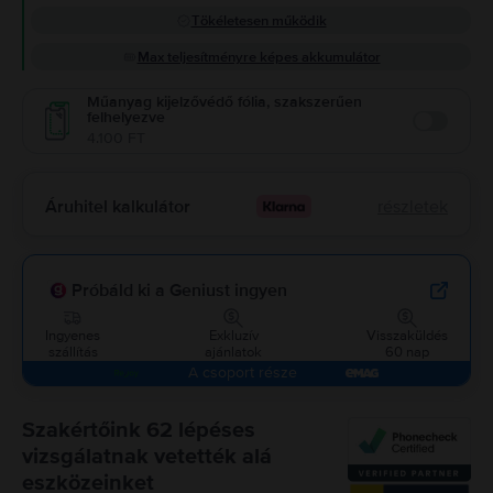
Tökéletesen működik
Max teljesítményre képes akkumulátor
Műanyag kijelzővédő fólia, szakszerűen
felhelyezve
Enable
4.100 FT
Áruhitel kalkulátor
részletek
Próbáld ki a Geniust ingyen
Ingyenes
Exkluzív
Visszaküldés
szállítás
ajánlatok
60 nap
A csoport része
Szakértőink 62 lépéses
vizsgálatnak vetették alá
eszközeinket