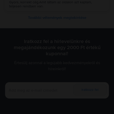
Gyors, korrekt cég.Amit láttam az oldalon azt kaptam,
teljesen rendben van.
További vélemények megtekintése
Iratkozz fel a hírlevelünkre és
megajándékozunk egy 2000 Ft értékű
kuponnal!
Értesülj azonnal a legújabb kedvezményekről és
híreinkről!
Iratkozz fel