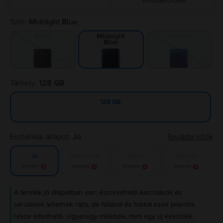
visszaküldés
Szín:
Midnight Blue
Black
Twilight
Midnight
Blue
Tárhely:
128 GB
128 GB
Esztétikai állapot:
Jó
További infók
Nagyon jó
Kiváló
Újszerű
Jó
Értesítés
Értesítés
Értesítés
Értesítés
A termék jó állapotban van; észrevehető karcolások és
sérülések lehetnek rajta, de fóliával és tokkal ezek jelentős
része elfedhető. Ugyanúgy működik, mint egy új készülék.