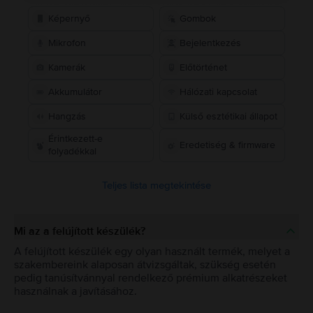
Képernyő
Gombok
Mikrofon
Bejelentkezés
Kamerák
Előtörténet
Akkumulátor
Hálózati kapcsolat
Hangzás
Külső esztétikai állapot
Érintkezett-e
Eredetiség & firmware
folyadékkal
Teljes lista megtekintése
Mi az a felújított készülék?
A felújított készülék egy olyan használt termék, melyet a
szakembereink alaposan átvizsgáltak, szükség esetén
pedig tanúsítvánnyal rendelkező prémium alkatrészeket
használnak a javításához.