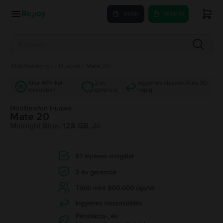
Eladás
Vásárlás
Mobiltelefonok
/
Huawei
/
Mate 20
Akár 40%-kal
2 év
Ingyenes visszaküldés 30
olcsóbban
garancia
napig
Mobiltelefon Huawei
Mate 20
Midnight Blue, 128 GB, Jó