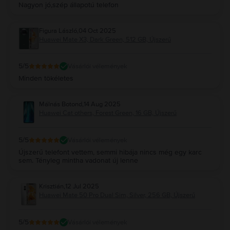
Nagyon jó,szép állapotú telefon
Figura László
,
04 Oct 2025
Huawei Mate X3, Dark Green, 512 GB, Újszerű
5
/5
Vásárlói vélemények
Minden tökéletes
Málnás Botond
,
14 Aug 2025
Huawei Cat others, Forest Green, 16 GB, Újszerű
5
/5
Vásárlói vélemények
Újszerű telefont vettem, semmi hibája nincs még egy karc
sem. Tényleg mintha vadonat új lenne
Krisztián
,
12 Jul 2025
Huawei Mate 50 Pro Dual Sim, Silver, 256 GB, Újszerű
5
/5
Vásárlói vélemények