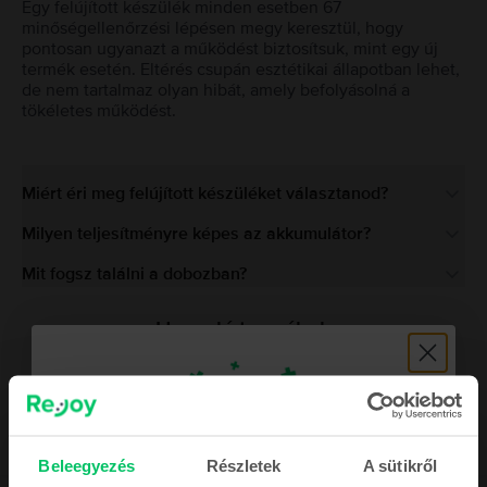
Egy felújított készülék minden esetben 67
minőségellenőrzési lépésen megy keresztül, hogy
pontosan ugyanazt a működést biztosítsuk, mint egy új
termék esetén. Eltérés csupán esztétikai állapotban lehet,
de nem tartalmaz olyan hibát, amely befolyásolná a
tökéletes működést.
Miért éri meg felújított készüléket választanod?
Milyen teljesítményre képes az akkumulátor?
Mit fogsz találni a dobozban?
Hasonló termékek
Beleegyezés
Részletek
A sütikről