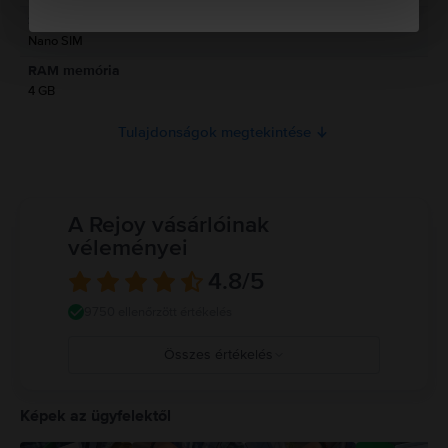
Információk a termékre vonatkozó biztonsági figyelmeztetésekről.
SIM típus
Jelenleg a termékbiztonsági információk nem állnak rendelkezésre.
Nano SIM
RAM memória
4 GB
Tulajdonságok megtekintése
A Rejoy vásárlóinak
véleményei
4.8
/5
9750 ellenőrzött értékelés
Összes értékelés
5
4
Képek az ügyfelektől
3