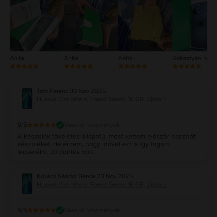
2
1
Anita
Anita
Anita
Sebestyén Tam
Tóth Ferenc
,
30 Nov 2025
Huawei Cat others, Forest Green, 16 GB, Újszerű
5
/5
Vásárlói vélemények
A készülek tökéletes állapotú, most vettem először használt
készüléket, de érzem, hogy idővel ezt is így fogom
lecserélni. Jó döntés volt.
Kovács Sándor Bence
,
23 Nov 2025
Huawei Cat others, Forest Green, 16 GB, Újszerű
5
/5
Vásárlói vélemények