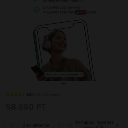
Valós képek a termékről
4.8
9750
értékelés
58.990 FT
30 napos, ingyenes
2 év garancia
❯
❯