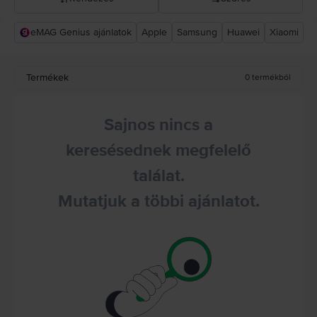
eMAG Genius ajánlatok
Apple
Samsung
Huawei
Xiaomi
Rejoy ajánlás
Csökkenő ár
Termékek
0
termékből
Növekvő ár
Sajnos nincs a
keresésednek megfelelő
találat.
Mutatjuk a többi ajánlatot.