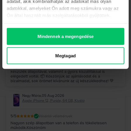
adatait, akik kombinálhatják az adatokat más olyan
Hock József
,
05 Aug 2026
adatokkal, amelyeket Ön adott meg számukra vagy az
Samsung Galaxy S23 Ultra 5G Dual Sim, Graphite, 512 GB,
Kiváló
Ön által használt más szolgáltatásokból gyűjtöttek.
5
/5
Vásárlói vélemények
A készülék (galaxy s23 ultra) makulátlan, a szállítás gyors
pontos, minden kifogástalanul működik, felülmúlta a
Mindennek a megengedése
várakozásaimat, ajánlom nagyon mindenkinek, mindenki jól
jár
A Rejoy válasza
Megtagad
Köszönjük szépen a visszajelzésed! 🤩 Nagyon örülünk,
hogy a Galaxy S23 Ultra felülmúlta az elvárásaidat, és hogy a
készülék állapotával, valamint a gyors kiszállítással is
elégedett voltál. 📦 Köszönjük az ajánlásodat és a
bizalmadat, sok örömet kívánunk az új készülékedhez! 💚
Nagy Mária
,
05 Aug 2026
Apple iPhone 12, Purple, 64 GB, Kiváló
5
/5
Vásárlói vélemények
Nagyon szép állapotban van a telefon és tökéletesen
működik.Köszönöm