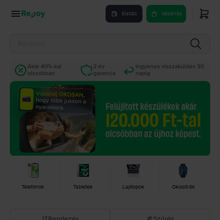
Eladás
Vásárlás
Akár 40%-kal
2 év
Ingyenes visszaküldés 30
olcsóbban
garancia
napig
Telefonok
Tabletek
Laptopok
Okosórák
Rendezés
Szűrés