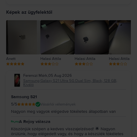
5
4
Képek az ügyfelektől
3
2
1
Anett
Halasi Attila
Halasi Attila
Halasi Attila
Ferenczi Márk
,
05 Aug 2026
Samsung Galaxy S21 Ultra 5G Dual Sim, Black, 128 GB,
Kiváló
Samsung S21
5
/5
Vásárlói vélemények
Nagyon meg vagyok elégedve tökéletes állapotban van
A Rejoy válasza
Köszönjük szépen a kedves visszajelzésed! 🌟 Nagyon
örülünk, hogy elégedett vagy, és hogy a készülék tökéletes