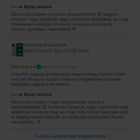
A Rejoy válasza
Köszönjük szépen a kedves visszajelzésed! 😊 Nagyon
örülünk, hogy elégedett vagy a készülék állapotával, és hogy
tökéletesen működik. Kívánunk hozzá sok örömet és
hosszú, gondtalan használatot! 💚
Poór Erika
,
05 Aug 2026
Apple iPhone 16, Teal, 256 GB, Kiváló
5
/5
Vásárlói vélemények
A telefon nagyon jó állapotban érkezett meg hozzám. Eltelt
már pár hónap és azóta is teljesen megfelelően működik.
Elégedett vagyok a termékkel.
A Rejoy válasza
Köszönjük szépen, hogy megosztottad velünk a
tapasztalatodat! 😊 Örömmel olvassuk, hogy a készülék szép
állapotban érkezett meg, és hogy több hónap használat után
is megbízhatóan működik. Ez számunkra különösen fontos
visszajelzés. 💚
További vélemények megtekintése