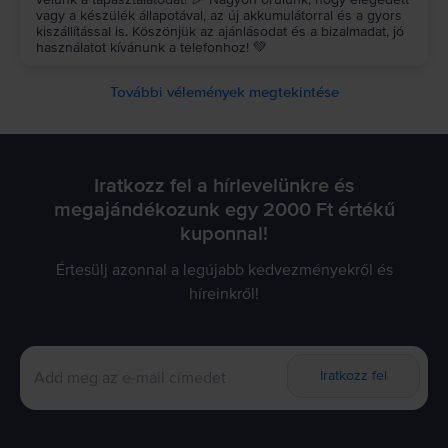
vagy a készülék állapotával, az új akkumulátorral és a gyors
kiszállítással is. Köszönjük az ajánlásodat és a bizalmadat, jó
használatot kívánunk a telefonhoz! 💚
További vélemények megtekintése
Iratkozz fel a hírlevelünkre és
megajándékozunk egy 2000 Ft értékű
kuponnal!
Értesülj azonnal a legújabb kedvezményekről és
híreinkről!
Iratkozz fel