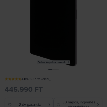
Valós képek a termékről
4.8
9750
értékelés
445.990 FT
30 napos, ingyenes
2 év garancia
❯
❯