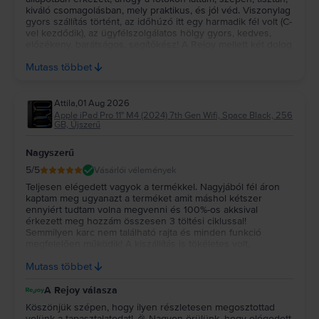
kiváló csomagolásban, mely praktikus, és jól véd. Viszonylag
gyors szállítás történt, az időhúzó itt egy harmadik fél volt (C-
vel kezdődik), az ügyfélszolgálatos hölgy gyors, kedves,
előzékeny, barátságos, segítőkész! A Rejoy mellett két dolog
mit döntöttem: - a 67 pontos átvizsgálás - részletfizetés
Mutass többet
Köszi, Rejoy!!!
Attila
,
01 Aug 2026
Apple iPad Pro 11" M4 (2024) 7th Gen Wifi, Space Black, 256
GB, Újszerű
Nagyszerű
5
/5
Vásárlói vélemények
Teljesen elégedett vagyok a termékkel. Nagyjából fél áron
kaptam meg ugyanazt a terméket amit máshol kétszer
ennyiért tudtam volna megvenni és 100%-os akksival
érkezett meg hozzám összesen 3 töltési ciklussal!
Semmilyen karc nem található rajta és minden funkció
megfelelően működik! A kiszállítás is tökéletes volt,
összesen 3 nap alatt jutott el hozzám a készülék! Nagyon
Mutass többet
tudom ajánlani!
A Rejoy válasza
Köszönjük szépen, hogy ilyen részletesen megosztottad
velünk a tapasztalatodat! 🎉 Nagyon örülünk, hogy elégedett