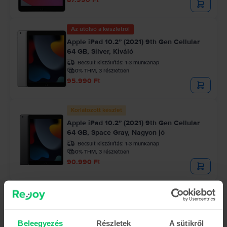
Az utolsó a készletről
Apple iPad 10.2” (2021) 9th Gen Cellular
64 GB, Silver, Kiváló
Becsült kiszállítás:
1-3 munkanap
0% THM, 3 részletben
95.990 Ft
Korlátozott készlet
Apple iPad 10.2” (2021) 9th Gen Cellular
64 GB, Space Gray, Nagyon jó
Becsült kiszállítás:
1-3 munkanap
0% THM, 3 részletben
90.990 Ft
Beleegyezés
Részletek
A sütikről