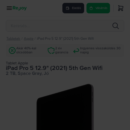
Eladás
Vásárlás
Tabletek
/
Apple
/
iPad Pro 5 12.9" (2021) 5th Gen Wifi
Akár 40%-kal
2 év
Ingyenes visszaküldés 30
olcsóbban
garancia
napig
Tablet Apple
iPad Pro 5 12.9" (2021) 5th Gen Wifi
2 TB, Space Gray, Jó