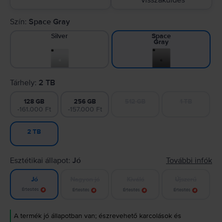
visszaküldés
Szín:
Space Gray
Silver
Space
Gray
Tárhely:
2 TB
128 GB
256 GB
512 GB
1 TB
-161.000 Ft
-157.000 Ft
2 TB
Esztétikai állapot:
Jó
További infók
Nagyon jó
Kiváló
Újszerű
Jó
Értesítés
Értesítés
Értesítés
Értesítés
A termék jó állapotban van; észrevehető karcolások és