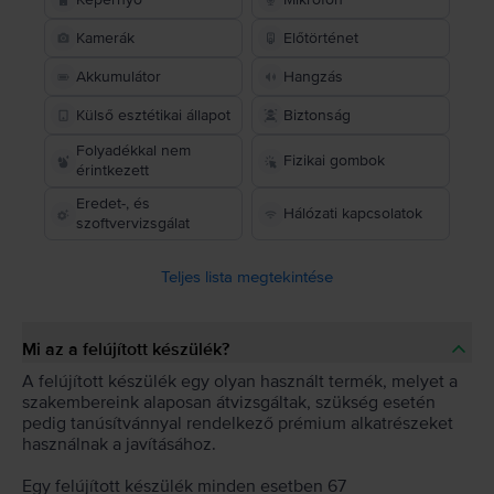
Kamerák
Előtörténet
Akkumulátor
Hangzás
Külső esztétikai állapot
Biztonság
Folyadékkal nem
Fizikai gombok
érintkezett
Eredet-, és
Hálózati kapcsolatok
szoftvervizsgálat
Teljes lista megtekintése
Mi az a felújított készülék?
A felújított készülék egy olyan használt termék, melyet a
szakembereink alaposan átvizsgáltak, szükség esetén
pedig tanúsítvánnyal rendelkező prémium alkatrészeket
használnak a javításához.
Egy felújított készülék minden esetben 67