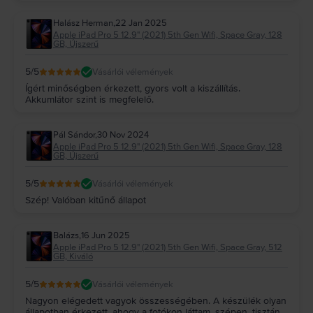
Halász Herman
,
22 Jan 2025
Apple iPad Pro 5 12.9" (2021) 5th Gen Wifi, Space Gray, 128
GB, Újszerű
5
/5
Vásárlói vélemények
Ígért minőségben érkezett, gyors volt a kiszállítás.
Akkumlátor szint is megfelelő.
Pál Sándor
,
30 Nov 2024
Apple iPad Pro 5 12.9" (2021) 5th Gen Wifi, Space Gray, 128
GB, Újszerű
5
/5
Vásárlói vélemények
Szép! Valóban kitűnő állapot
Balázs
,
16 Jun 2025
Apple iPad Pro 5 12.9" (2021) 5th Gen Wifi, Space Gray, 512
GB, Kiváló
5
/5
Vásárlói vélemények
Nagyon elégedett vagyok összességében. A készülék olyan
állapotban érkezett, ahogy a fotókon láttam, szépen, tisztán,