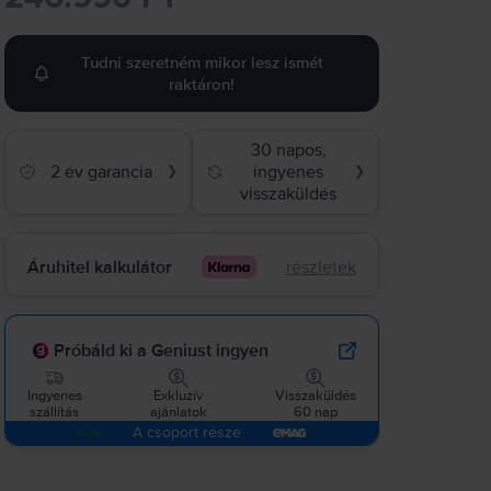
Tudni szeretném mikor lesz ismét
raktáron!
30 napos,
2 év garancia
ingyenes
❯
❯
visszaküldés
Áruhitel kalkulátor
részletek
Próbáld ki a Geniust ingyen
Ingyenes
Exkluzív
Visszaküldés
szállítás
ajánlatok
60 nap
A csoport része