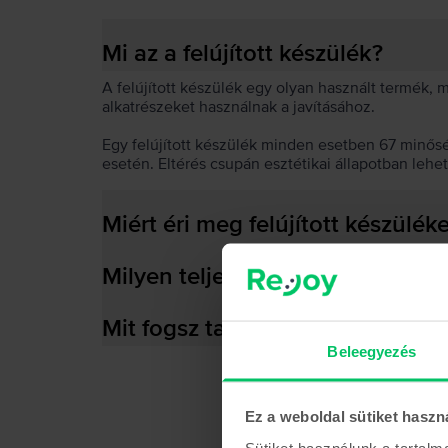
Mi az a felújított készülék?
A felújított készülék egy olyan használt termék,
alkatrészeket használnak a javításához.
Egy felújított készülék minden esetben 67 minős
esetén. Eltérés csupán esztétikai állapotban lehe
Miért éri meg felújított készülék
Milyen teljesítményre képes az
Mit fogsz találni a dobozban?
Beleegyezés
Ez a weboldal sütiket haszn
Sütiket használunk a tartal