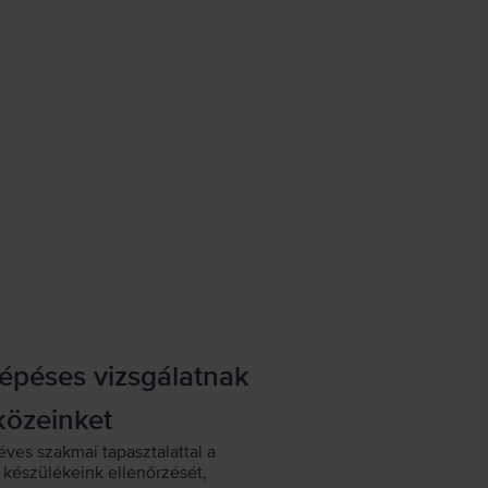
lépéses vizsgálatnak
közeinket
éves szakmai tapasztalattal a
készülékeink ellenőrzését,