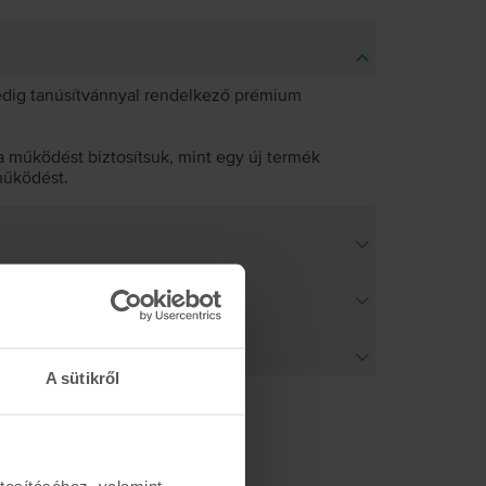
pedig tanúsítvánnyal rendelkező prémium
 működést biztosítsuk, mint egy új termék
működést.
A sütikről
tosításához, valamint