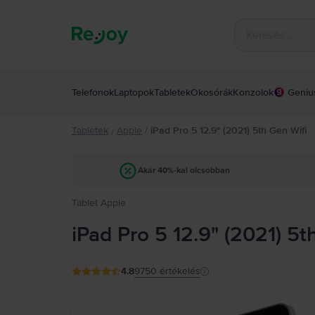
Telefonok
Laptopok
Tabletek
Okosórák
Konzolok
Geniu
Tabletek
Apple
/
iPad Pro 5 12.9" (2021) 5th Gen Wifi
/
Akár 40%-kal olcsóbban
Tablet Apple
iPad Pro 5 12.9" (2021) 5t
4.8
9750
értékelés