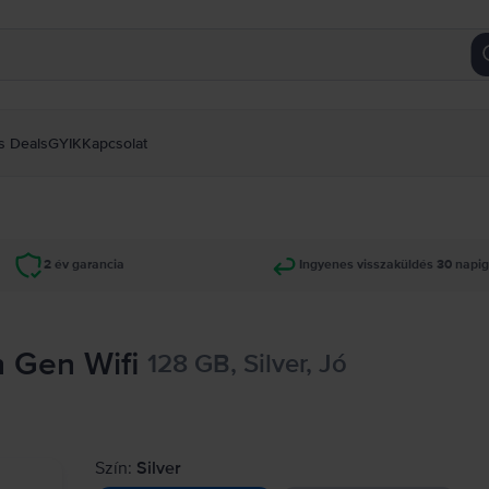
s Deals
GYIK
Kapcsolat
2 év garancia
Ingyenes visszaküldés 30 napi
h Gen Wifi
128 GB, Silver, Jó
Szín:
Silver