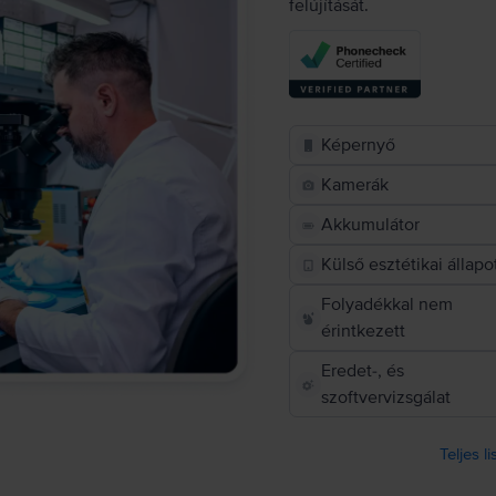
felújítását.
Képernyő
Kamerák
Akkumulátor
Külső esztétikai állapo
Folyadékkal nem
érintkezett
Eredet-, és
szoftvervizsgálat
Teljes l