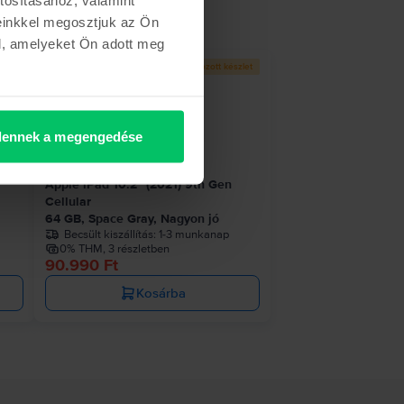
einkkel megosztjuk az Ön
l, amelyeket Ön adott meg
etről
Korlátozott készlet
ennek a megengedése
Apple iPad 10.2” (2021) 9th Gen
Cellular
64 GB, Space Gray, Nagyon jó
Becsült kiszállítás:
1-3 munkanap
0% THM, 3 részletben
90.990 Ft
Kosárba