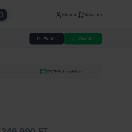
Fiókom
Kosaram
Eladás
Vásárlás
g
0% THM, 3 részletben
246.990 FT