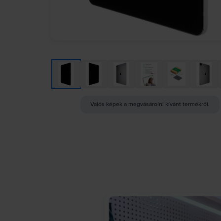
Valós képek a megvásárolni kívánt termékről.