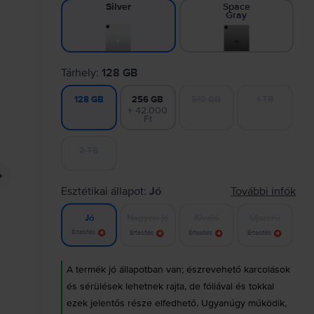
Space
Silver
Gray
Tárhely:
128 GB
256 GB
512 GB
1 TB
128 GB
+ 42.000
Ft
2 TB
Esztétikai állapot:
Jó
További infók
Nagyon jó
Kiváló
Újszerű
Jó
Értesítés
Értesítés
Értesítés
Értesítés
A termék jó állapotban van; észrevehető karcolások
és sérülések lehetnek rajta, de fóliával és tokkal
ezek jelentős része elfedhető. Ugyanúgy működik,