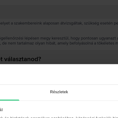
 melyet a szakembereink alaposan átvizsgáltak, szükség esetén 
égellenőrzési lépésen megy keresztül, hogy pontosan ugyanazt a
t, de nem tartalmaz olyan hibát, amely befolyásolná a tökéletes 
et választanod?
 akkumulátor?
Részletek
ál
Hasonló termékek
mak és hirdetések személyre szabásához, közösségi funkciók biz