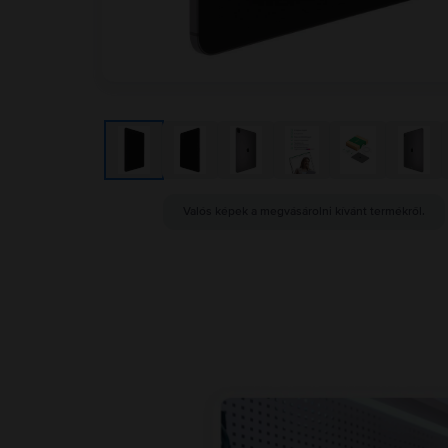
Valós képek a megvásárolni kívánt termékről.