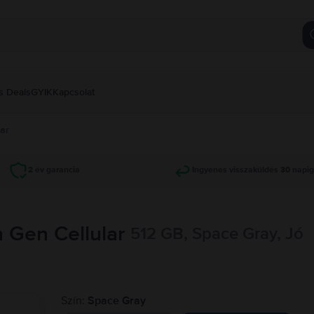
s Deals
GYIK
Kapcsolat
lar
2 év garancia
Ingyenes visszaküldés 30 napi
h Gen Cellular
512 GB, Space Gray, Jó
Szín:
Space Gray