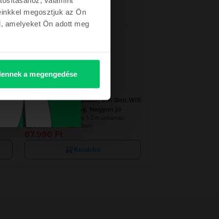
einkkel megosztjuk az Ön
l, amelyeket Ön adott meg
etről
ennek a megengedése
Wifi
Apple iPad 10.2" (2020) 8th Gen Wifi
128 GB, Space Gray, Nagyon jó
Becsült kiszállítás:
1-3 munkanap
0% THM, 3 részletben
87.990 Ft
Kosárba