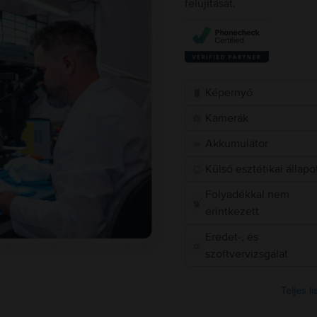
felújítását.
Képernyő
Kamerák
Akkumulátor
Külső esztétikai állapo
Folyadékkal nem
érintkezett
Eredet-, és
szoftvervizsgálat
Teljes l