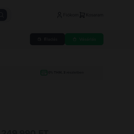
Fiókom
Kosaram
Eladás
Vásárlás
g
0% THM, 3 részletben
249.990 FT