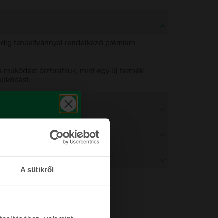
pedig tanúsítvánnyal rendelkező prémium
 működést biztosítsuk, mint egy új termék
működést.
A sütikről
tosításához, valamint