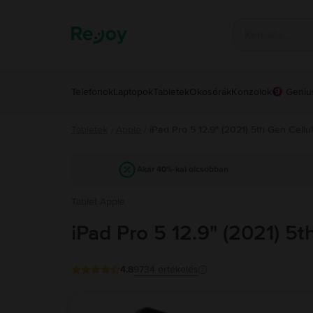
Telefonok
Laptopok
Tabletek
Okosórák
Konzolok
Geniu
Tabletek
Apple
/
iPad Pro 5 12.9" (2021) 5th Gen Cellu
/
Akár 40%-kal olcsóbban
Tablet Apple
iPad Pro 5 12.9" (2021) 5t
4.8
9734
értékelés