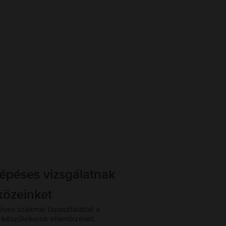
lépéses vizsgálatnak
közeinket
éves szakmai tapasztalattal a
készülékeink ellenőrzését,