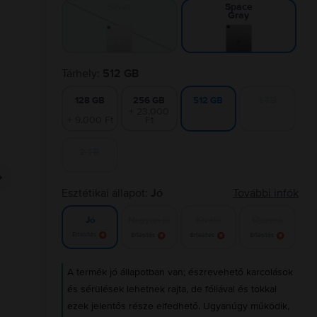
Silver
Space
Gray
Tárhely:
512 GB
128 GB
256 GB
1 TB
512 GB
+ 23.000
+ 9.000 Ft
Ft
2 TB
Esztétikai állapot:
Jó
További infók
Nagyon jó
Kiváló
Újszerű
Jó
Értesítés
Értesítés
Értesítés
Értesítés
A termék jó állapotban van; észrevehető karcolások
és sérülések lehetnek rajta, de fóliával és tokkal
ezek jelentős része elfedhető. Ugyanúgy működik,