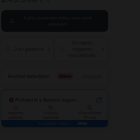
Tudni szeretném mikor lesz ismét
raktáron!
30 napos,
2 év garancia
ingyenes
❯
❯
visszaküldés
Áruhitel kalkulátor
részletek
Próbáld ki a Geniust ingyen
Ingyenes
Exkluzív
Visszaküldés
szállítás
ajánlatok
60 nap
A csoport része