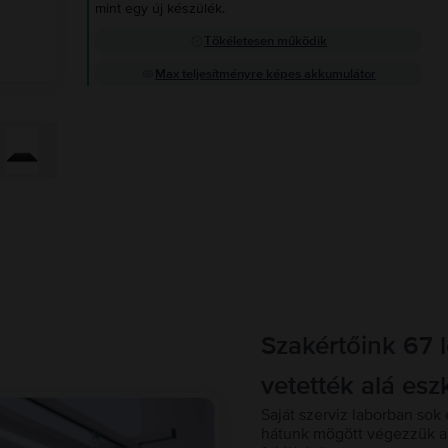
mint egy új készülék.
Tökéletesen működik
Max teljesítményre képes akkumulátor
Szakértőink 67 
vetették alá esz
Saját szerviz laborban sok 
hátunk mögött végezzük a 