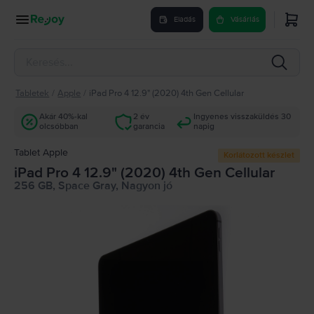
Eladás
Vásárlás
Tabletek
/
Apple
/
iPad Pro 4 12.9" (2020) 4th Gen Cellular
Akár 40%-kal
2 év
Ingyenes visszaküldés 30
olcsóbban
garancia
napig
Tablet Apple
Korlátozott készlet
iPad Pro 4 12.9" (2020) 4th Gen Cellular
256 GB, Space Gray, Nagyon jó