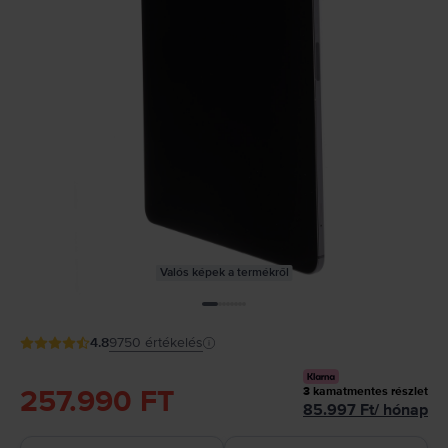
Valós képek a termékről
4.8
9750
értékelés
257.990 FT
3
kamatmentes részlet
85.997
Ft
/
hónap