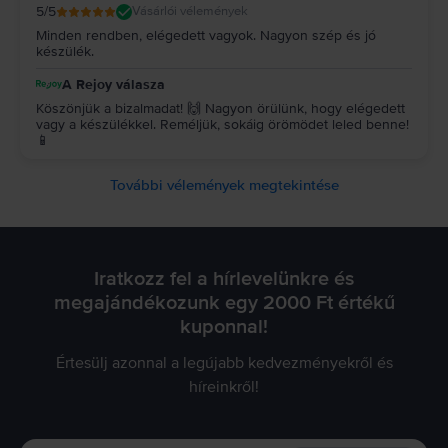
5
/5
Vásárlói vélemények
Minden rendben, elégedett vagyok. Nagyon szép és jó
készülék.
A Rejoy válasza
Köszönjük a bizalmadat! 🙌 Nagyon örülünk, hogy elégedett
vagy a készülékkel. Reméljük, sokáig örömödet leled benne!
📱
További vélemények megtekintése
Iratkozz fel a hírlevelünkre és
megajándékozunk egy 2000 Ft értékű
kuponnal!
Értesülj azonnal a legújabb kedvezményekről és
híreinkről!