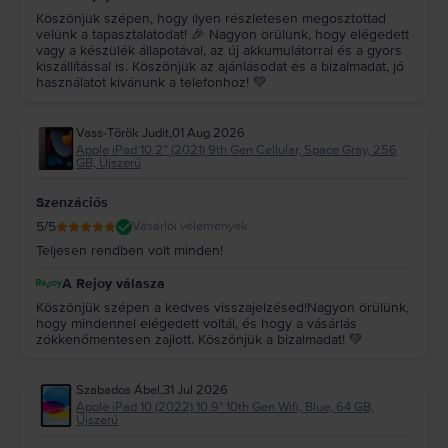
Köszönjük szépen, hogy ilyen részletesen megosztottad
velünk a tapasztalatodat! 🎉 Nagyon örülünk, hogy elégedett
vagy a készülék állapotával, az új akkumulátorral és a gyors
kiszállítással is. Köszönjük az ajánlásodat és a bizalmadat, jó
használatot kívánunk a telefonhoz! 💚
Vass-Török Judit
,
01 Aug 2026
Apple iPad 10.2” (2021) 9th Gen Cellular, Space Gray, 256
GB, Újszerű
Szenzációs
5
/5
Vásárlói vélemények
Teljesen rendben volt minden!
A Rejoy válasza
Köszönjük szépen a kedves visszajelzésed!Nagyon örülünk,
hogy mindennel elégedett voltál, és hogy a vásárlás
zökkenőmentesen zajlott. Köszönjük a bizalmadat! 💚
Szabados Ábel
,
31 Jul 2026
Apple iPad 10 (2022) 10.9" 10th Gen Wifi, Blue, 64 GB,
Újszerű