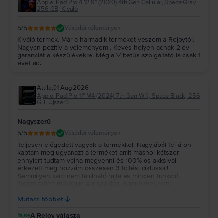
Apple iPad Pro 4 12.9" (2020) 4th Gen Cellular, Space Gray,
256 GB, Kiváló
5
/5
Vásárlói vélemények
Kiváló termék. Már a harmadik terméket veszem a Rejoytól.
Nagyon pozitív a véleményem . Kevés helyen adnak 2 év
garanciát a készülékekre. Még a V betűs szolgáltató is csak 1
évet ad.
Attila
,
01 Aug 2026
Apple iPad Pro 11" M4 (2024) 7th Gen Wifi, Space Black, 256
GB, Újszerű
Nagyszerű
5
/5
Vásárlói vélemények
Teljesen elégedett vagyok a termékkel. Nagyjából fél áron
kaptam meg ugyanazt a terméket amit máshol kétszer
ennyiért tudtam volna megvenni és 100%-os akksival
érkezett meg hozzám összesen 3 töltési ciklussal!
Semmilyen karc nem található rajta és minden funkció
megfelelően működik! A kiszállítás is tökéletes volt,
összesen 3 nap alatt jutott el hozzám a készülék! Nagyon
Mutass többet
tudom ajánlani!
A Rejoy válasza