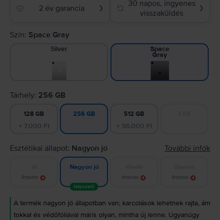
30 napos, ingyenes
2 év garancia
❯
❯
visszaküldés
Szín:
Space Gray
Silver
Space
Gray
Tárhely:
256 GB
128 GB
512 GB
1 TB
256 GB
+ 7.000 Ft
+ 56.000 Ft
Esztétikai állapot:
Nagyon jó
További infók
Jó
Kiváló
Újszerű
Nagyon jó
Értesítés
Értesítés
Értesítés
Népszerű
A termék nagyon jó állapotban van; karcolások lehetnek rajta, ám
tokkal és védőfóliával máris olyan, mintha új lenne. Ugyanúgy