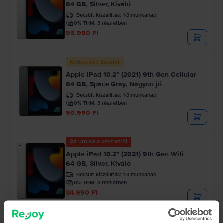
64 GB, Silver, Kiváló
Becsült kiszállítás:
1-3 munkanap
0% THM, 3 részletben
95.990 Ft
Korlátozott készlet
Apple iPad 10.2” (2021) 9th Gen Cellular
64 GB, Space Gray, Nagyon jó
Becsült kiszállítás:
1-3 munkanap
0% THM, 3 részletben
90.990 Ft
Az utolsó a készletről
Apple iPad 10.2” (2021) 9th Gen Wifi
64 GB, Silver, Kiváló
Becsült kiszállítás:
1-3 munkanap
0% THM, 3 részletben
84.990 Ft