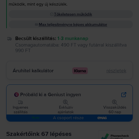
működik, mint egy új készülék.
Tökéletesen működik
Max teljesítményre képes akkumulátor
Becsült kiszállítás:
1-3 munkanap
Csomagautomatába
:
490 FT
vagy
futárral kiszállítva
990 FT
Áruhitel kalkulátor
részletek
Próbáld ki a Geniust ingyen
Ingyenes
Exkluzív
Visszaküldés
szállítás
ajánlatok
60 nap
A csoport része
Szakértőink 67 lépéses