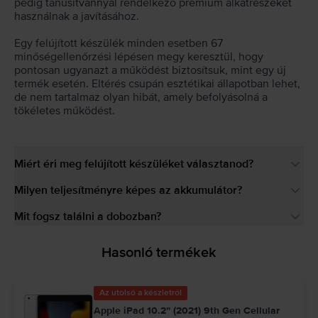
pedig tanúsítvánnyal rendelkező prémium alkatrészeket
használnak a javításához.
Egy felújított készülék minden esetben 67
minőségellenőrzési lépésen megy keresztül, hogy
pontosan ugyanazt a működést biztosítsuk, mint egy új
termék esetén. Eltérés csupán esztétikai állapotban lehet,
de nem tartalmaz olyan hibát, amely befolyásolná a
tökéletes működést.
Miért éri meg felújított készüléket választanod?
Milyen teljesítményre képes az akkumulátor?
Mit fogsz találni a dobozban?
Hasonló termékek
Az utolsó a készletről
Apple iPad 10.2” (2021) 9th Gen Cellular