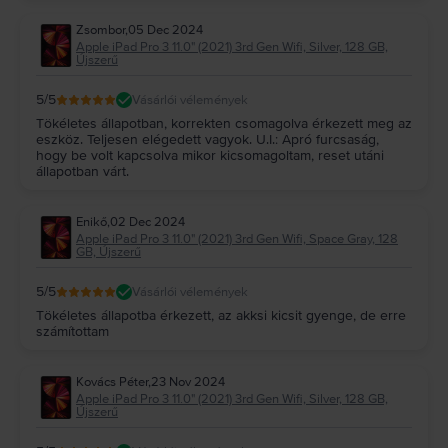
Zsombor
,
05 Dec 2024
Apple iPad Pro 3 11.0" (2021) 3rd Gen Wifi, Silver, 128 GB,
Újszerű
5
/5
Vásárlói vélemények
Tökéletes állapotban, korrekten csomagolva érkezett meg az
eszköz. Teljesen elégedett vagyok. U.I.: Apró furcsaság,
hogy be volt kapcsolva mikor kicsomagoltam, reset utáni
állapotban várt.
Enikő
,
02 Dec 2024
Apple iPad Pro 3 11.0" (2021) 3rd Gen Wifi, Space Gray, 128
GB, Újszerű
5
/5
Vásárlói vélemények
Tökéletes állapotba érkezett, az akksi kicsit gyenge, de erre
számítottam
Kovács Péter
,
23 Nov 2024
Apple iPad Pro 3 11.0" (2021) 3rd Gen Wifi, Silver, 128 GB,
Újszerű