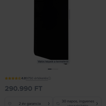
Valós képek a termékről
4.8
9750
értékelés
290.990 FT
30 napos, ingyenes
2 év garancia
❯
❯