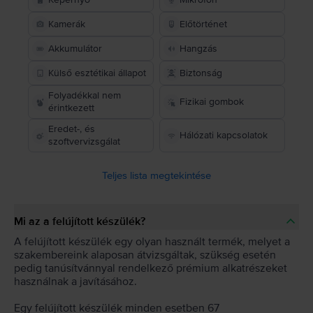
Kamerák
Előtörténet
Akkumulátor
Hangzás
Külső esztétikai állapot
Biztonság
Folyadékkal nem
Fizikai gombok
érintkezett
Eredet-, és
Hálózati kapcsolatok
szoftvervizsgálat
Teljes lista megtekintése
Mi az a felújított készülék?
A felújított készülék egy olyan használt termék, melyet a
szakembereink alaposan átvizsgáltak, szükség esetén
pedig tanúsítvánnyal rendelkező prémium alkatrészeket
használnak a javításához.
Egy felújított készülék minden esetben 67