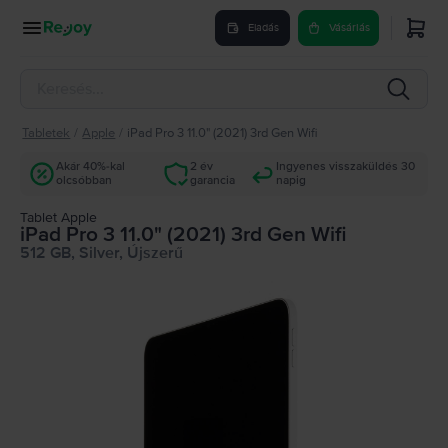
Eladás
Vásárlás
Tabletek
/
Apple
/
iPad Pro 3 11.0" (2021) 3rd Gen Wifi
Akár 40%-kal
2 év
Ingyenes visszaküldés 30
olcsóbban
garancia
napig
Tablet Apple
iPad Pro 3 11.0" (2021) 3rd Gen Wifi
512 GB, Silver, Újszerű