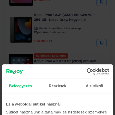
Apple iPad 10.2” (2021) 9th Gen Wifi
256 GB, Space Gray, Nagyon jó
Becsült kiszállítás:
1-3 munkanap
0% THM, 3 részletben
104.990 Ft
Az utolsó a készletről
Apple iPad Air 3 10.5" (2019) 3rd Gen
Cellular
256 GB, Space Gray, Nagyon jó
Becsült kiszállítás:
1-3 munkanap
0% THM, 3 részletben
103.990 Ft
Beleegyezés
Részletek
A sütikről
Iratkozz fel a hírlevelünkre, és
Ez a weboldal sütiket használ
megjutalmazunk egy
Sütiket használunk a tartalmak és hirdetések személyre