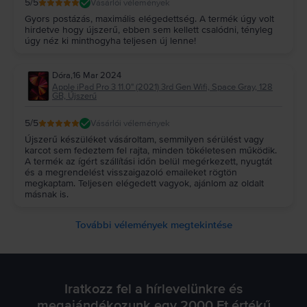
5
/5
Vásárlói vélemények
Gyors postázás, maximális elégedettség. A termék úgy volt
hirdetve hogy újszerű, ebben sem kellett csalódni, tényleg
úgy néz ki minthogyha teljesen új lenne!
Dóra
,
16 Mar 2024
Apple iPad Pro 3 11.0" (2021) 3rd Gen Wifi, Space Gray, 128
GB, Újszerű
5
/5
Vásárlói vélemények
Újszerű készüléket vásároltam, semmilyen sérülést vagy
karcot sem fedeztem fel rajta, minden tökéletesen működik.
A termék az ígért szállítási időn belül megérkezett, nyugtát
és a megrendelést visszaigazoló emaileket rögtön
megkaptam. Teljesen elégedett vagyok, ajánlom az oldalt
másnak is.
További vélemények megtekintése
Iratkozz fel a hírlevelünkre és
megajándékozunk egy 2000 Ft értékű