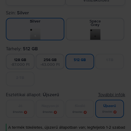
visszaküldés
Szín:
Silver
Space
Silver
Gray
Tárhely:
512 GB
128 GB
256 GB
1 TB
512 GB
-87.000 Ft
-43.000 Ft
2 TB
Esztétikai állapot:
Újszerű
További infók
Jó
Nagyon jó
Kiváló
Újszerű
Értesítés
Értesítés
Értesítés
Értesítés
A termék tökéletes, újszerű állapotban van; legfeljebb 1-2 szabad