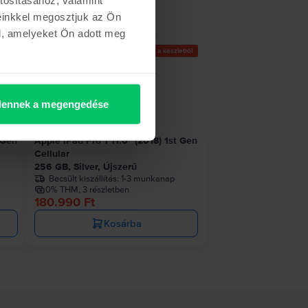
einkkel megosztjuk az Ön
l, amelyeket Ön adott meg
etről
Az utolsó a készletről
ennek a megengedése
 Gen
Apple iPad Pro 1 11.0" (2018) 1st Gen
Cellular
256 GB, Silver, Újszerű
Becsült kiszállítás:
1-3 munkanap
0% THM, 3 részletben
180.990 Ft
Kosárba