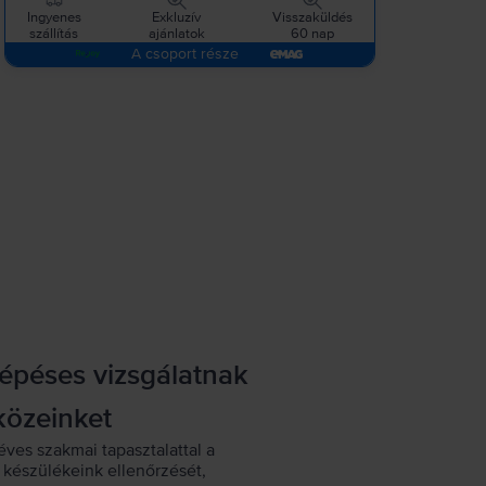
Ingyenes
Exkluzív
Visszaküldés
szállítás
ajánlatok
60 nap
A csoport része
lépéses vizsgálatnak
közeinket
éves szakmai tapasztalattal a
készülékeink ellenőrzését,