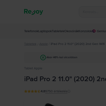
Telefonok
Laptopok
Tabletek
Okosórák
Konzolok
Geniu
Tabletek
Apple
/
iPad Pro 2 11.0" (2020) 2nd Gen Wifi
/
Akár 40%-kal olcsóbban
Tablet Apple
iPad Pro 2 11.0" (2020) 2
4.8
9750
értékelés