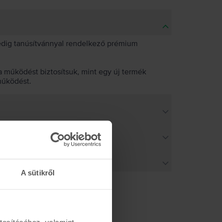
pedig tanúsítvánnyal rendelkező prémium
 működést biztosítsuk, mint egy új termék
működést.
A sütikről
tosításához, valamint