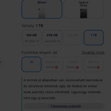
Space
Silver
Gray
Tárhely:
1 TB
128 GB
256 GB
512 GB
1 TB
-51.000 Ft
-39.000 Ft
Esztétikai állapot:
Jó
További infók
Nagyon jó
Kiváló
Újszerű
Jó
Értesítés
Értesítés
Értesítés
A termék jó állapotban van; észrevehető karcolások
és sérülések lehetnek rajta, de fóliával és tokkal
ezek jelentős része elfedhető. Ugyanúgy működik,
mint egy új készülék.
Tökéletesen működik