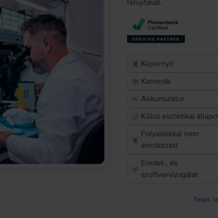
felújítását.
Képernyő
Kamerák
Akkumulátor
Külső esztétikai állapo
Folyadékkal nem
érintkezett
Eredet-, és
szoftvervizsgálat
Teljes l