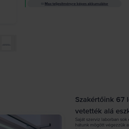
Max teljesítményre képes akkumulátor
Szakértőink 67 
vetették alá esz
Saját szerviz laborban sok 
hátunk mögött végezzük a 