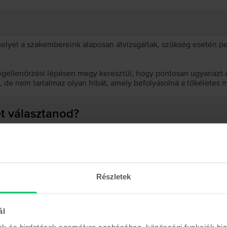
 melyet a szakembereink alaposan átvizsgáltak, szükség esetén 
égellenőrzési lépésen megy keresztül, hogy pontosan ugyanazt a
t, de nem tartalmaz olyan hibát, amely befolyásolná a tökéletes 
et választanod?
 akkumulátor?
Részletek
ál
Hasonló termékek
mak és hirdetések személyre szabásához, közösségi funkciók biz