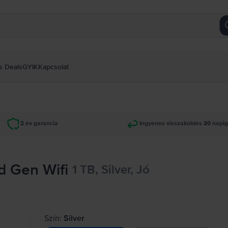
s Deals
GYIK
Kapcsolat
2 év garancia
Ingyenes visszaküldés 30 napi
nd Gen Wifi
1 TB, Silver, Jó
Szín:
Silver