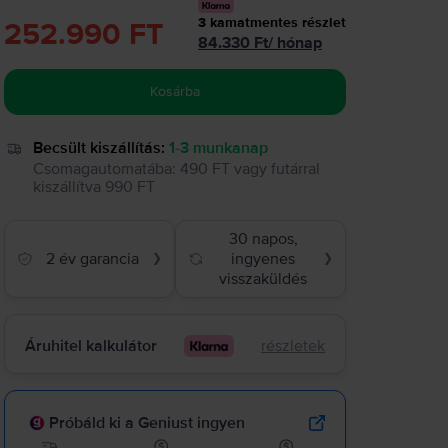
3
kamatmentes részlet
252.990 FT
84.330
Ft
/
hónap
Kosárba
Becsült kiszállítás:
1-3 munkanap
Csomagautomatába
:
490 FT
vagy
futárral
kiszállítva
990 FT
30 napos,
2 év garancia
ingyenes
❯
❯
visszaküldés
Áruhitel kalkulátor
részletek
Próbáld ki a Geniust ingyen