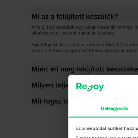
Mi az a felújított készülék?
A felújított készülék egy olyan használt termék,
alkatrészeket használnak a javításához.
Egy felújított készülék minden esetben 67 minős
esetén. Eltérés csupán esztétikai állapotban lehe
Miért éri meg felújított készülék
Milyen teljesítményre képes az
Mit fogsz találni a dobozban?
Beleegyezés
Ez a weboldal sütiket haszn
Sütiket használunk a tartal