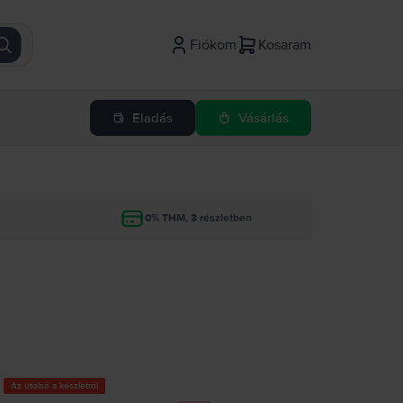
Fiókom
Kosaram
Eladás
Vásárlás
g
0% THM, 3 részletben
Az utolsó a készletről