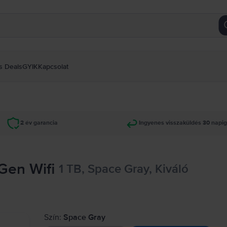
s Deals
GYIK
Kapcsolat
2 év garancia
Ingyenes visszaküldés 30 napi
 Gen Wifi
1 TB, Space Gray, Kiváló
Szín:
Space Gray