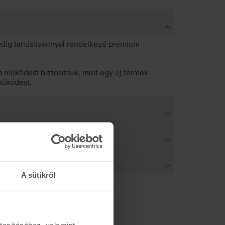
pedig tanúsítvánnyal rendelkező prémium
 működést biztosítsuk, mint egy új termék
működést.
A sütikről
tosításához, valamint