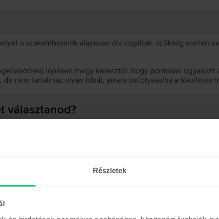
 melyet a szakembereink alaposan átvizsgáltak, szükség esetén 
égellenőrzési lépésen megy keresztül, hogy pontosan ugyanazt a
t, de nem tartalmaz olyan hibát, amely befolyásolná a tökéletes 
et választanod?
 akkumulátor?
Részletek
ál
Hasonló termékek
mak és hirdetések személyre szabásához, közösségi funkciók biz