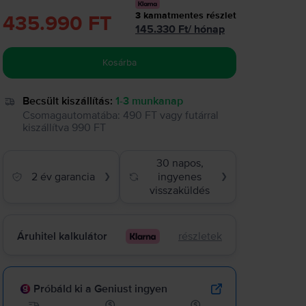
3
kamatmentes részlet
435.990 FT
145.330
Ft
/
hónap
Kosárba
Becsült kiszállítás:
1-3 munkanap
Csomagautomatába
:
490 FT
vagy
futárral
kiszállítva
990 FT
30 napos,
2 év garancia
ingyenes
❯
❯
visszaküldés
Áruhitel kalkulátor
részletek
Próbáld ki a Geniust ingyen