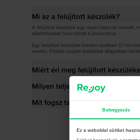
Mi az a felújított készülék?
A felújított készülék egy olyan használt termék,
alkatrészeket használnak a javításához.
Egy felújított készülék minden esetben 67 minős
esetén. Eltérés csupán esztétikai állapotban lehe
Miért éri meg felújított készülék
Milyen teljesítményre képes az
Mit fogsz találni a dobozban?
Beleegyezés
Ez a weboldal sütiket haszn
Sütiket használunk a tartal