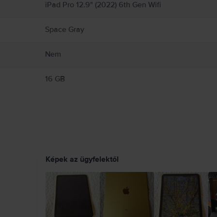
be a mobil eszközök vagy fejhallgatók használatát tiltó vagy korlátozó szabályokat. 
iPad Pro 12.9" (2022) 6th Gen Wifi
 az iPad, illetve más tulajdon károsodását okozhatja. Részletes információ:
https:/
Space Gray
Nem
16 GB
Képek az ügyfelektől