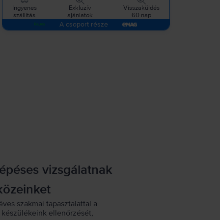
Ingyenes
Exkluzív
Visszaküldés
szállítás
ajánlatok
60 nap
A csoport része
lépéses vizsgálatnak
közeinket
éves szakmai tapasztalattal a
készülékeink ellenőrzését,