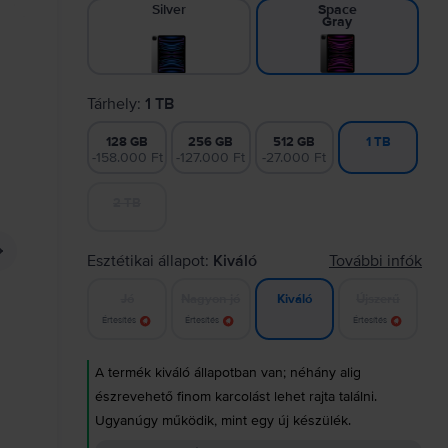
Silver
Space
Gray
Tárhely:
1 TB
128 GB
256 GB
512 GB
1 TB
-158.000 Ft
-127.000 Ft
-27.000 Ft
2 TB
Esztétikai állapot:
Kiváló
További infók
Jó
Nagyon jó
Újszerű
Kiváló
Értesítés
Értesítés
Értesítés
A termék kiváló állapotban van; néhány alig
észrevehető finom karcolást lehet rajta találni.
Ugyanúgy működik, mint egy új készülék.