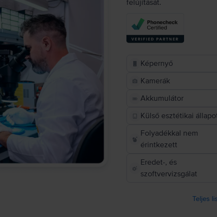
felújítását.
Képernyő
Kamerák
Akkumulátor
Külső esztétikai állapo
Folyadékkal nem
érintkezett
Eredet-, és
szoftvervizsgálat
Teljes l