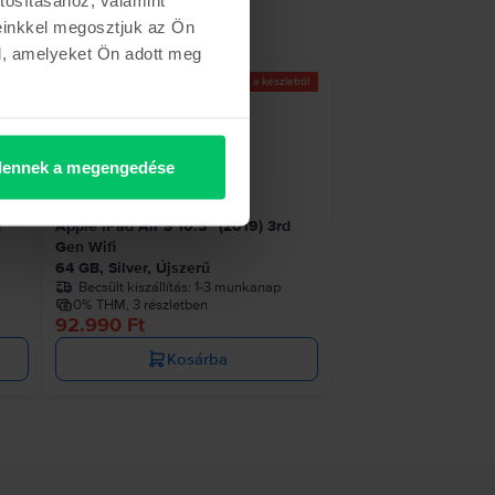
einkkel megosztjuk az Ön
l, amelyeket Ön adott meg
etről
Az utolsó a készletről
ennek a megengedése
d
Apple iPad Air 3 10.5" (2019) 3rd
Gen Wifi
64 GB, Silver, Újszerű
Becsült kiszállítás:
1-3 munkanap
0% THM, 3 részletben
92.990 Ft
Kosárba