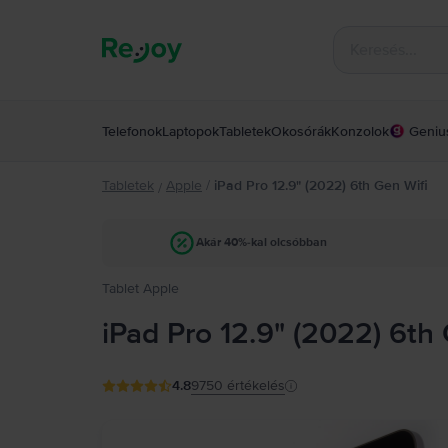
Telefonok
Laptopok
Tabletek
Okosórák
Konzolok
Geniu
Tabletek
Apple
/
iPad Pro 12.9" (2022) 6th Gen Wifi
/
Akár 40%-kal olcsóbban
Tablet Apple
iPad Pro 12.9" (2022) 6th
4.8
9750
értékelés