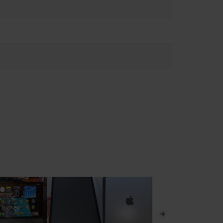
Sérült kábelek vagy adapterek használata, illetve töltés
/support.apple.com/ro-ro/guide/ipad/ipad27098ef5/ipados