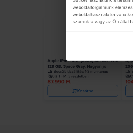
weboldalforgalmunk elemzésé
weboldalhasználatra vonatko
számukra vagy az Ön által ha
Apple iPad 10.2" (2020) 8th Gen Wifi
App
128 GB, Space Gray, Nagyon jó
256
Becsült kiszállítás:
1-3 munkanap
B
0% THM, 3 részletben
0
87.990 Ft
10
Kosárba