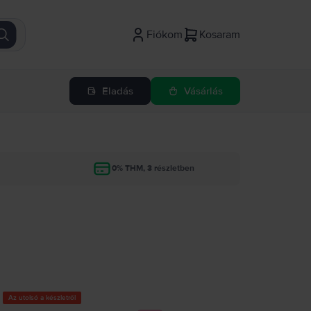
Fiókom
Kosaram
Eladás
Vásárlás
g
0% THM, 3 részletben
Az utolsó a készletről