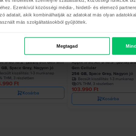
hez. Ezenkívül közösségi média-, hirdető- és elemező partner
zó adatait, akik kombinálhatják az adatokat más olyan adatokka
sznált más szolgáltatásokból gyűjtöttek.
Az utolsó a készl
Megtagad
Mind
le iPad 10.2” (2021) 9th Gen Wifi
Apple iPad Air 3 10.5" (2019) 3r
 GB, Space Gray, Nagyon jó
Gen Cellular
ecsült kiszállítás:
1-3 munkanap
256 GB, Space Gray, Nagyon jó
% THM, 3 részletben
Becsült kiszállítás:
1-3 munkanap
4.990 Ft
0% THM, 3 részletben
103.990 Ft
Kosárba
Kosárba