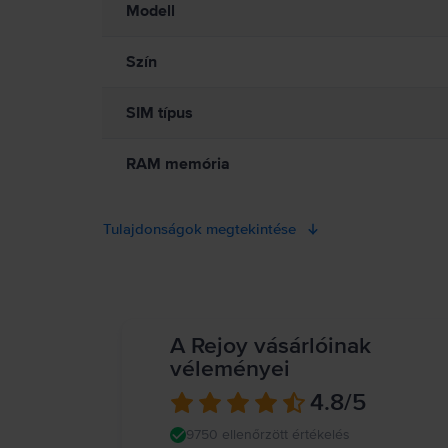
kerékpározás közben, és ne írj üzenetet vezetés közben). Tartsd 
Modell
nedvesség jelenlétében tüzet, áramütést, személyi sérülést vagy
Szín
SIM típus
RAM memória
Tulajdonságok megtekintése
A Rejoy vásárlóinak
véleményei
4.8
/5
9750 ellenőrzött értékelés