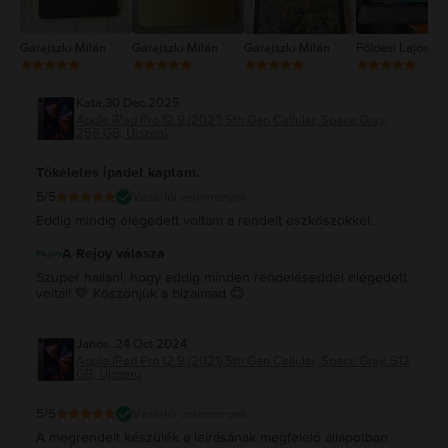
Garajszki Milán
Garajszki Milán
Garajszki Milán
Földesi Lajos
Kata
,
30 Dec 2025
Apple iPad Pro 12.9 (2021) 5th Gen Cellular, Space Gray,
256 GB, Újszerű
Tökéletes ipadet kaptam.
5
/5
Vásárlói vélemények
Eddig mindig elégedett voltam a rendelt eszköszökkel.
A Rejoy válasza
Szuper hallani, hogy eddig minden rendeléseddel elégedett
voltál! 💚 Köszönjük a bizalmad 😊
Janos
,
24 Oct 2024
Apple iPad Pro 12.9 (2021) 5th Gen Cellular, Space Gray, 512
GB, Újszerű
5
/5
Vásárlói vélemények
A megrendelt készülék a leírásának megfelelő állapotban