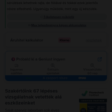
sérülések lehetnek rajta, de fóliával és tokkal ezek jelentős
része elfedhető. Ugyanúgy működik, mint egy új készülék.
Tökéletesen működik
Max teljesítményre képes akkumulátor
Áruhitel kalkulátor
részletek
Próbáld ki a Geniust ingyen
Ingyenes
Exkluzív
Visszaküldés
szállítás
ajánlatok
60 nap
A csoport része
Szakértőink 67 lépéses
vizsgálatnak vetették alá
eszközeinket
Saját szerviz laborban sok éves