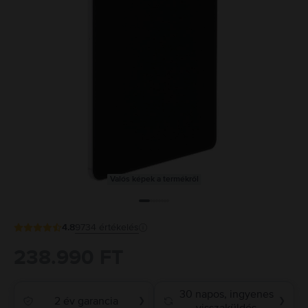
Valós képek a termékről
4.8
9734
értékelés
238.990 FT
30 napos, ingyenes
2 év garancia
❯
❯