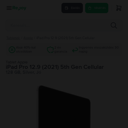
Eladás
Vásárlás
Tabletek
/
Apple
/
iPad Pro 12.9 (2021) 5th Gen Cellular
Akár 40%-kal
2 év
Ingyenes visszaküldés 30
olcsóbban
garancia
napig
Tablet Apple
iPad Pro 12.9 (2021) 5th Gen Cellular
128 GB, Silver, Jó