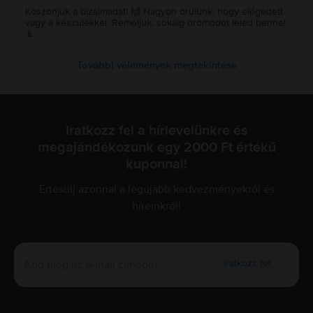
Köszönjük a bizalmadat! 🙌 Nagyon örülünk, hogy elégedett
vagy a készülékkel. Reméljük, sokáig örömödet leled benne!
📱
További vélemények megtekintése
Iratkozz fel a hírlevelünkre és
megajándékozunk egy 2000 Ft értékű
kuponnal!
Értesülj azonnal a legújabb kedvezményekről és
híreinkről!
Iratkozz fel