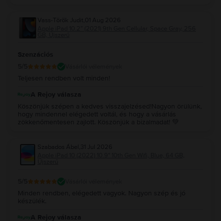
Vass-Török Judit
,
01 Aug 2026
Apple iPad 10.2” (2021) 9th Gen Cellular, Space Gray, 256
GB, Újszerű
Szenzációs
5
/5
Vásárlói vélemények
Teljesen rendben volt minden!
A Rejoy válasza
Köszönjük szépen a kedves visszajelzésed!Nagyon örülünk,
hogy mindennel elégedett voltál, és hogy a vásárlás
zökkenőmentesen zajlott. Köszönjük a bizalmadat! 💚
Szabados Ábel
,
31 Jul 2026
Apple iPad 10 (2022) 10.9" 10th Gen Wifi, Blue, 64 GB,
Újszerű
5
/5
Vásárlói vélemények
Minden rendben, elégedett vagyok. Nagyon szép és jó
készülék.
A Rejoy válasza