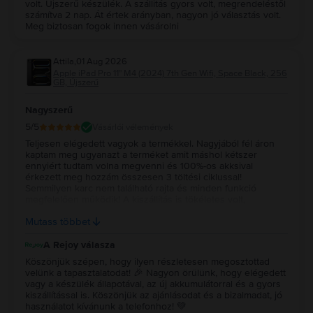
volt. Újszerű készülék. A szállitás gyors volt, megrendeléstől
számítva 2 nap. Át értek arányban, nagyon jó választás volt.
Meg biztosan fogok innen vásárolni
Attila
,
01 Aug 2026
Apple iPad Pro 11" M4 (2024) 7th Gen Wifi, Space Black, 256
GB, Újszerű
Nagyszerű
5
/5
Vásárlói vélemények
Teljesen elégedett vagyok a termékkel. Nagyjából fél áron
kaptam meg ugyanazt a terméket amit máshol kétszer
ennyiért tudtam volna megvenni és 100%-os akksival
érkezett meg hozzám összesen 3 töltési ciklussal!
Semmilyen karc nem található rajta és minden funkció
megfelelően működik! A kiszállítás is tökéletes volt,
összesen 3 nap alatt jutott el hozzám a készülék! Nagyon
Mutass többet
tudom ajánlani!
A Rejoy válasza
Köszönjük szépen, hogy ilyen részletesen megosztottad
velünk a tapasztalatodat! 🎉 Nagyon örülünk, hogy elégedett
vagy a készülék állapotával, az új akkumulátorral és a gyors
kiszállítással is. Köszönjük az ajánlásodat és a bizalmadat, jó
használatot kívánunk a telefonhoz! 💚