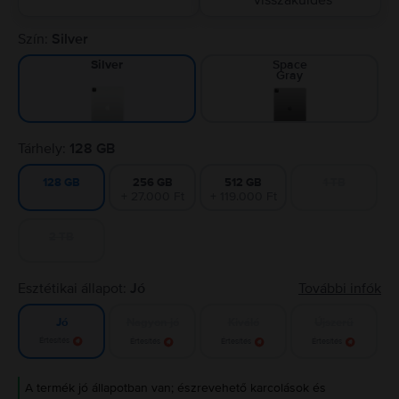
visszaküldés
Szín:
Silver
Space
Silver
Gray
Tárhely:
128 GB
256 GB
512 GB
1 TB
128 GB
+ 27.000 Ft
+ 119.000 Ft
2 TB
Esztétikai állapot:
Jó
További infók
Nagyon jó
Kiváló
Újszerű
Jó
Értesítés
Értesítés
Értesítés
Értesítés
A termék jó állapotban van; észrevehető karcolások és