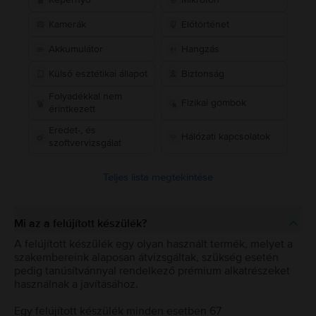
Kamerák
Előtörténet
Akkumulátor
Hangzás
Külső esztétikai állapot
Biztonság
Folyadékkal nem
Fizikai gombok
érintkezett
Eredet-, és
Hálózati kapcsolatok
szoftvervizsgálat
Teljes lista megtekintése
Mi az a felújított készülék?
A felújított készülék egy olyan használt termék, melyet a
szakembereink alaposan átvizsgáltak, szükség esetén
pedig tanúsítvánnyal rendelkező prémium alkatrészeket
használnak a javításához.
Egy felújított készülék minden esetben 67