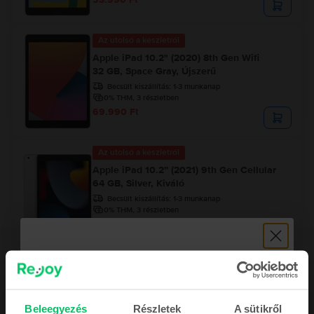
Az utolsó a készletről
Apple iPad 10.2" (2020) 8th Gen Wifi
32 GB, Space Gray, Újszerű
Becsült kiszállítás:
1-3 munkanap
0% THM, 3 részletben
69.990 Ft
Az utolsó a készletről
Apple iPad 10.2” (2021) 9th Gen Cellular
64 GB, Silver, Kiváló
Becsült kiszállítás:
1-3 munkanap
0% THM, 3 részletben
95.990 Ft
Beleegyezés
Részletek
A sütikről