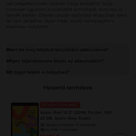
minőségellenőrzési lépésen megy keresztül, hogy
pontosan ugyanazt a működést biztosítsuk, mint egy új
termék esetén. Eltérés csupán esztétikai állapotban lehet,
de nem tartalmaz olyan hibát, amely befolyásolná a
tökéletes működést.
Miért éri meg felújított készüléket választanod?
Milyen teljesítményre képes az akkumulátor?
Mit fogsz találni a dobozban?
Hasonló termékek
Az utolsó a készletről
Apple iPad 10.2" (2019) 7th Gen Wifi
32 GB, Space Gray, Kiváló
Becsült kiszállítás:
1-3 munkanap
0% THM, 3 részletben
53.990 Ft