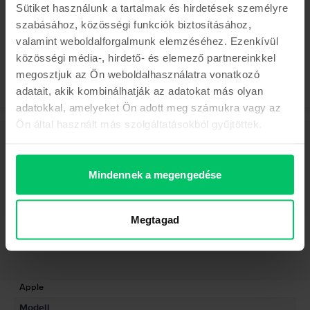
0% THM, 3 részletben
Sütiket használunk a tartalmak és hirdetések személyre
103.990 Ft
szabásához, közösségi funkciók biztosításához,
valamint weboldalforgalmunk elemzéséhez. Ezenkívül
közösségi média-, hirdető- és elemező partnereinkkel
megosztjuk az Ön weboldalhasználatra vonatkozó
adatait, akik kombinálhatják az adatokat más olyan
adatokkal, amelyeket Ön adott meg számukra vagy az
Ön által használt más szolgáltatásokból gyűjtöttek.
Leírás
Tablet Apple iPad Pro 11" 4th Gen (2022) Cellular, 2 TB, Silver, Újszerű
Mindennek a megengedése
Mutass többet
Termékmegfelelőségi információk
Megtagad
Termékbiztonsági információk
Adatok
Márka
Gyártói információk
Apple
Modell
A felelős személy elérhetőségei