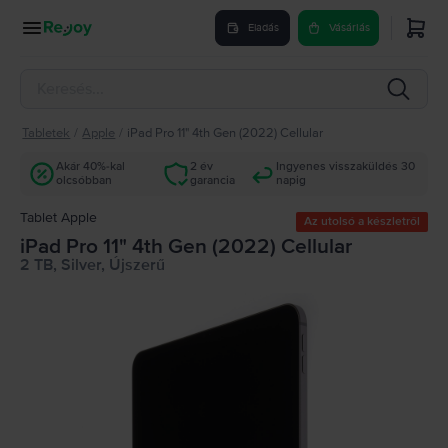
Eladás
Vásárlás
Tabletek
/
Apple
/
iPad Pro 11" 4th Gen (2022) Cellular
Akár 40%-kal
2 év
Ingyenes visszaküldés 30
olcsóbban
garancia
napig
Tablet Apple
Az utolsó a készletről
iPad Pro 11" 4th Gen (2022) Cellular
2 TB, Silver, Újszerű