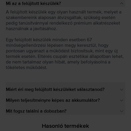
Mi az a felújított készülék?
A felújított készülék egy olyan használt termék, melyet a
szakembereink alaposan átvizsgáltak, szükség esetén
pedig tanúsítvánnyal rendelkező prémium alkatrészeket
használnak a javításához.
Egy felújított készülék minden esetben 67
minőségellenőrzési lépésen megy keresztül, hogy
pontosan ugyanazt a működést biztosítsuk, mint egy új
termék esetén. Eltérés csupán esztétikai állapotban lehet,
de nem tartalmaz olyan hibát, amely befolyásolná a
tökéletes működést.
Miért éri meg felújított készüléket választanod?
Milyen teljesítményre képes az akkumulátor?
Mit fogsz találni a dobozban?
Hasonló termékek