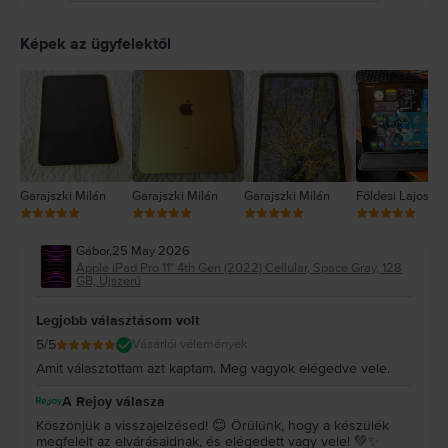
5
4
Képek az ügyfelektől
3
2
1
Garajszki Milán
Garajszki Milán
Garajszki Milán
Földesi Lajos
Gábor
,
25 May 2026
Apple iPad Pro 11" 4th Gen (2022) Cellular, Space Gray, 128
GB, Újszerű
Legjobb választásom volt
5
/5
Vásárlói vélemények
Amit választottam azt kaptam. Meg vagyok elégedve vele.
A Rejoy válasza
Köszönjük a visszajelzésed! 😊 Örülünk, hogy a készülék
megfelelt az elvárásaidnak, és elégedett vagy vele! 💚✨