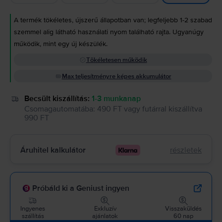
A termék tökéletes, újszerű állapotban van; legfeljebb 1-2 szabad
szemmel alig látható használati nyom található rajta. Ugyanúgy
működik, mint egy új készülék.
Tökéletesen működik
Max teljesítményre képes akkumulátor
Becsült kiszállítás:
1-3 munkanap
Csomagautomatába
:
490 FT
vagy
futárral kiszállítva
990 FT
Áruhitel kalkulátor
részletek
Próbáld ki a Geniust ingyen
Ingyenes
Exkluzív
Visszaküldés
szállítás
ajánlatok
60 nap