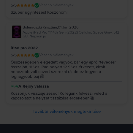
5
/5
Vásárlói vélemények
Szuper ügyintézés! Köszönöm!
Boleradszki Krisztián
,
01 Jan 2026
Apple iPad Pro 11" 4th Gen (2022) Cellular, Space Gray, 512
GB, Nagyon jó
iPad pro 2022
5
/5
Vásárlói vélemények
Összeségében elégedett vagyok, bár egy apró “tévedés”
összejött, 11”-os iPad helyett 12.9”-os érkezett, kicsit
nehezebb volt covert szerezni rá, de ez legyen a
legnagyobb baj 🤗
A Rejoy válasza
Köszönjük visszajelzésed! Kollégánk felveszi veled a
kapcsolatot a helyzet tisztázása érdekében🤗
További vélemények megtekintése