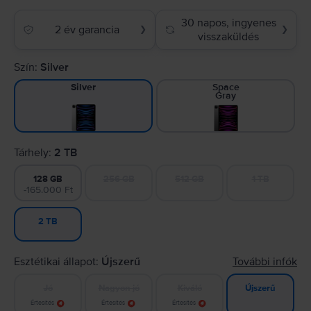
30 napos, ingyenes
2 év garancia
❯
❯
visszaküldés
Szín:
Silver
Space
Silver
Gray
Tárhely:
2 TB
128 GB
256 GB
512 GB
1 TB
-165.000 Ft
2 TB
Esztétikai állapot:
Újszerű
További infók
Jó
Nagyon jó
Kiváló
Újszerű
Értesítés
Értesítés
Értesítés