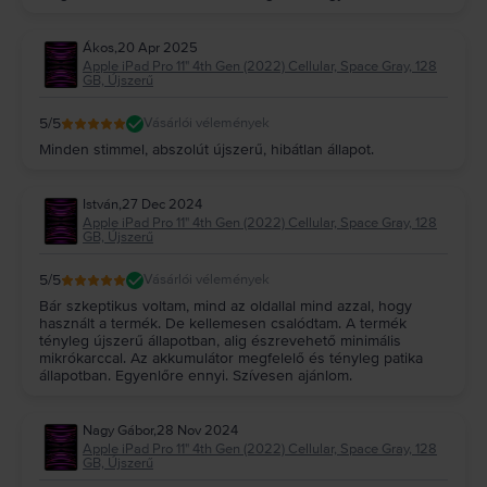
Ákos
,
20 Apr 2025
Apple iPad Pro 11" 4th Gen (2022) Cellular, Space Gray, 128
GB, Újszerű
5
/5
Vásárlói vélemények
Minden stimmel, abszolút újszerű, hibátlan állapot.
István
,
27 Dec 2024
Apple iPad Pro 11" 4th Gen (2022) Cellular, Space Gray, 128
GB, Újszerű
5
/5
Vásárlói vélemények
Bár szkeptikus voltam, mind az oldallal mind azzal, hogy
használt a termék. De kellemesen csalódtam. A termék
tényleg újszerű állapotban, alig észrevehető minimális
mikrókarccal. Az akkumulátor megfelelő és tényleg patika
állapotban. Egyenlőre ennyi. Szívesen ajánlom.
Nagy Gábor
,
28 Nov 2024
Apple iPad Pro 11" 4th Gen (2022) Cellular, Space Gray, 128
GB, Újszerű