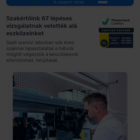
A csoport része
Szakértőink 67 lépéses
vizsgálatnak vetették alá
eszközeinket
Saját szerviz laborban sok éves
szakmai tapasztalattal a hátunk
mögött végezzük a készülékeink
ellenőrzését, felújítását.