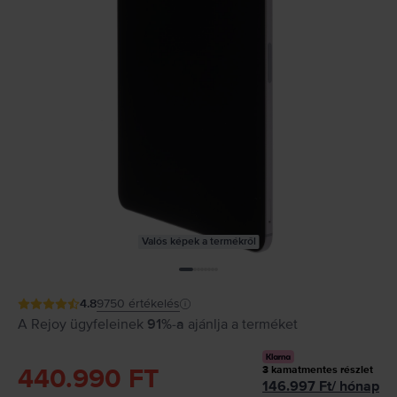
Valós képek a termékről
4.8
9750
értékelés
A Rejoy ügyfeleinek
91%-a
ajánlja a terméket
440.990 FT
3
kamatmentes részlet
146.997
Ft
/
hónap