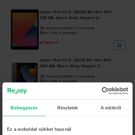
Apple iPad 10.2" (2020) 8th Gen Wifi
128 GB, Space Gray, Nagyon jó
Becsült kiszállítás:
1-3 munkanap
0% THM, 3 részletben
87.990 Ft
Apple iPad 10.2” (2021) 9th Gen Wifi
256 GB, Space Gray, Nagyon jó
Becsült kiszállítás:
1-3 munkanap
0% THM, 3 részletben
104.990 Ft
Beleegyezés
Részletek
A sütikről
Az utolsó a készletről
Apple iPad Air 3 10.5" (2019) 3rd Gen
Cellular
256 GB, Space Gray, Nagyon jó
Ez a weboldal sütiket használ
Becsült kiszállítás:
1-3 munkanap