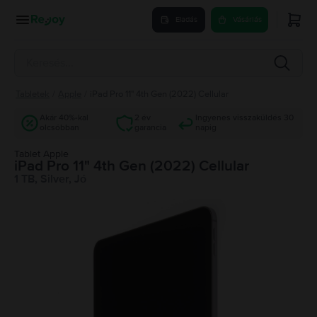
Eladás
Vásárlás
Tabletek
/
Apple
/
iPad Pro 11" 4th Gen (2022) Cellular
Akár 40%-kal
2 év
Ingyenes visszaküldés 30
olcsóbban
garancia
napig
Tablet Apple
iPad Pro 11" 4th Gen (2022) Cellular
1 TB, Silver, Jó