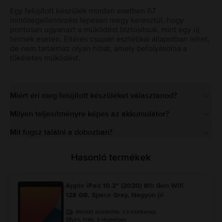
Egy felújított készülék minden esetben 67
minőségellenőrzési lépésen megy keresztül, hogy
pontosan ugyanazt a működést biztosítsuk, mint egy új
termék esetén. Eltérés csupán esztétikai állapotban lehet,
de nem tartalmaz olyan hibát, amely befolyásolná a
tökéletes működést.
Miért éri meg felújított készüléket választanod?
Milyen teljesítményre képes az akkumulátor?
Mit fogsz találni a dobozban?
Hasonló termékek
Apple iPad 10.2" (2020) 8th Gen Wifi
128 GB, Space Gray, Nagyon jó
Becsült kiszállítás:
1-3 munkanap
0% THM, 3 részletben