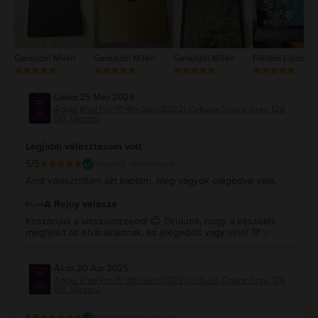
Garajszki Milán
Garajszki Milán
Garajszki Milán
Földesi Lajos
Gábor
,
25 May 2026
Apple iPad Pro 11" 4th Gen (2022) Cellular, Space Gray, 128
GB, Újszerű
Legjobb választásom volt
5
/5
Vásárlói vélemények
Amit választottam azt kaptam. Meg vagyok elégedve vele.
A Rejoy válasza
Köszönjük a visszajelzésed! 😊 Örülünk, hogy a készülék
megfelelt az elvárásaidnak, és elégedett vagy vele! 💚✨
Ákos
,
20 Apr 2025
Apple iPad Pro 11" 4th Gen (2022) Cellular, Space Gray, 128
GB, Újszerű
5
/5
Vásárlói vélemények