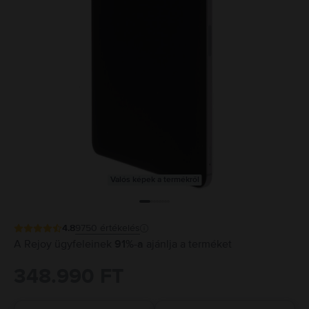
Valós képek a termékről
4.8
9750
értékelés
A Rejoy ügyfeleinek
91%-a
ajánlja a terméket
348.990 FT