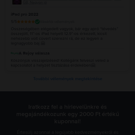
GB, Nagyon jó
iPad pro 2022
5
/5
Vásárlói vélemények
Összeségében elégedett vagyok, bár egy apró “tévedés”
összejött, 11”-os iPad helyett 12.9”-os érkezett, kicsit
nehezebb volt covert szerezni rá, de ez legyen a
legnagyobb baj 🤗
A Rejoy válasza
Köszönjük visszajelzésed! Kollégánk felveszi veled a
kapcsolatot a helyzet tisztázása érdekében🤗
További vélemények megtekintése
Iratkozz fel a hírlevelünkre és
megajándékozunk egy 2000 Ft értékű
kuponnal!
Értesülj azonnal a legújabb kedvezményekről és