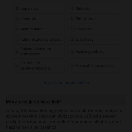
Képernyő
Mikrofon
Kamerák
Előtörténet
Akkumulátor
Hangzás
Külső esztétikai állapot
Biztonság
Folyadékkal nem
Fizikai gombok
érintkezett
Eredet-, és
Hálózati kapcsolatok
szoftvervizsgálat
Teljes lista megtekintése
Mi az a felújított készülék?
A felújított készülék egy olyan használt termék, melyet a
szakembereink alaposan átvizsgáltak, szükség esetén
pedig tanúsítvánnyal rendelkező prémium alkatrészeket
használnak a javításához.