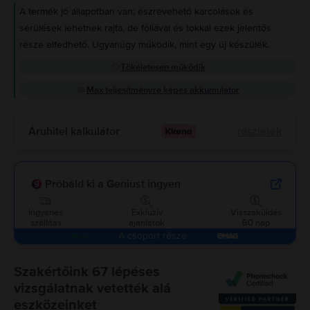
A termék jó állapotban van; észrevehető karcolások és
sérülések lehetnek rajta, de fóliával és tokkal ezek jelentős
része elfedhető. Ugyanúgy működik, mint egy új készülék.
Tökéletesen működik
Max teljesítményre képes akkumulátor
Áruhitel kalkulátor
részletek
Próbáld ki a Geniust ingyen
Ingyenes
Exkluzív
Visszaküldés
szállítás
ajánlatok
60 nap
A csoport része
Szakértőink 67 lépéses
vizsgálatnak vetették alá
eszközeinket