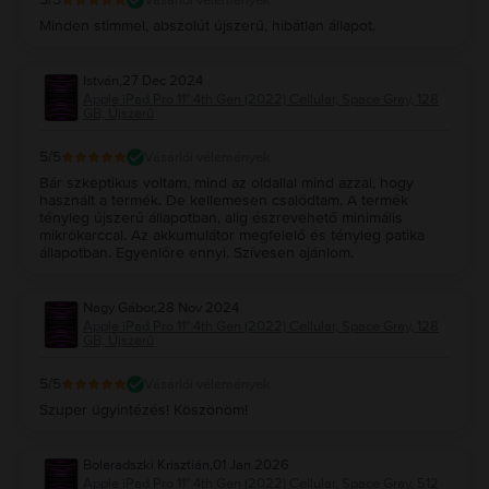
Minden stimmel, abszolút újszerű, hibátlan állapot.
István
,
27 Dec 2024
Apple iPad Pro 11" 4th Gen (2022) Cellular, Space Gray, 128
GB, Újszerű
5
/5
Vásárlói vélemények
Bár szkeptikus voltam, mind az oldallal mind azzal, hogy
használt a termék. De kellemesen csalódtam. A termék
tényleg újszerű állapotban, alig észrevehető minimális
mikrókarccal. Az akkumulátor megfelelő és tényleg patika
állapotban. Egyenlőre ennyi. Szívesen ajánlom.
Nagy Gábor
,
28 Nov 2024
Apple iPad Pro 11" 4th Gen (2022) Cellular, Space Gray, 128
GB, Újszerű
5
/5
Vásárlói vélemények
Szuper ügyintézés! Köszönöm!
Boleradszki Krisztián
,
01 Jan 2026
Apple iPad Pro 11" 4th Gen (2022) Cellular, Space Gray, 512