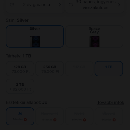
30 napos, ingyenes
2 év garancia
❯
❯
visszaküldés
Szín:
Silver
Space
Silver
Gray
Tárhely:
1 TB
128 GB
256 GB
512 GB
1 TB
-73.000 Ft
-76.000 Ft
2 TB
+ 92.000 Ft
Esztétikai állapot:
Jó
További infók
Nagyon jó
Kiváló
Újszerű
Jó
Értesítés
Értesítés
Értesítés
Értesítés