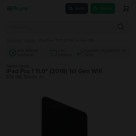
Eladás
Vásárlás
Tabletek
/
Apple
/
iPad Pro 1 11.0" (2018) 1st Gen Wifi
Akár 40%-kal
2 év
Ingyenes visszaküldés 30
olcsóbban
garancia
napig
Tablet Apple
iPad Pro 1 11.0" (2018) 1st Gen Wifi
512 GB, Silver, Jó