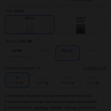
visszaküldés
Szín:
Silver
Space
Silver
Gray
Tárhely:
512 GB
64 GB
256 GB
1 TB
512 GB
-50.000 Ft
Esztétikai állapot:
Jó
További infók
Nagyon jó
Kiváló
Újszerű
Jó
Értesítés
Értesítés
Értesítés
Értesítés
A termék jó állapotban van; észrevehető karcolások és
sérülések lehetnek rajta, de fóliával és tokkal ezek jelentős
része elfedhető. Ugyanúgy működik, mint egy új készülék.