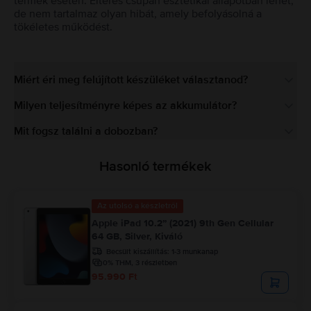
termék esetén. Eltérés csupán esztétikai állapotban lehet,
de nem tartalmaz olyan hibát, amely befolyásolná a
tökéletes működést.
Miért éri meg felújított készüléket választanod?
Milyen teljesítményre képes az akkumulátor?
Mit fogsz találni a dobozban?
Hasonló termékek
Az utolsó a készletről
Apple iPad 10.2” (2021) 9th Gen Cellular
64 GB, Silver, Kiváló
Becsült kiszállítás:
1-3 munkanap
0% THM, 3 részletben
95.990 Ft