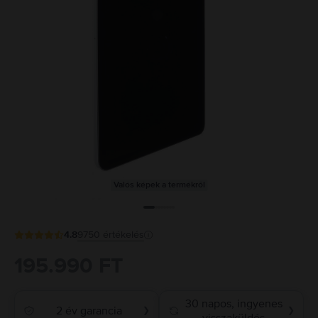
Valós képek a termékről
4.8
9750
értékelés
195.990 FT
30 napos, ingyenes
2 év garancia
❯
❯