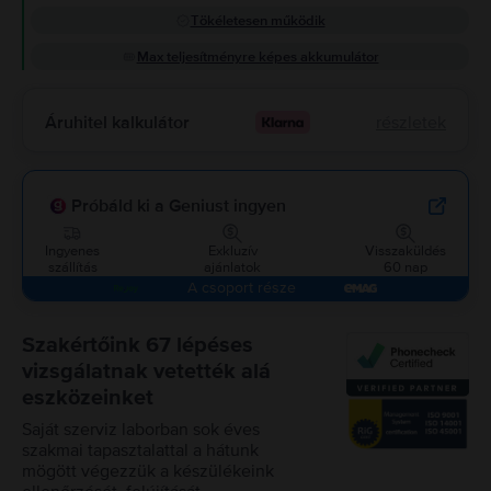
Tökéletesen működik
Max teljesítményre képes akkumulátor
Áruhitel kalkulátor
részletek
Próbáld ki a Geniust ingyen
Ingyenes
Exkluzív
Visszaküldés
szállítás
ajánlatok
60 nap
A csoport része
Szakértőink 67 lépéses
vizsgálatnak vetették alá
eszközeinket
Saját szerviz laborban sok éves
szakmai tapasztalattal a hátunk
mögött végezzük a készülékeink