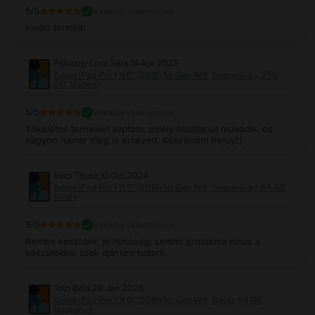
5
/5
Vásárlói vélemények
Kiváló termék!
Pákozdy Luca Sára
,
14 Apr 2025
Apple iPad Pro 1 11.0" (2018) 1st Gen Wifi, Space Gray, 256
GB, Újszerű
5
/5
Vásárlói vélemények
Tökéletes terméket kaptam, amely hibátlanul működik, és
nagyon hamar meg is érkezett. Köszönöm Rejoy!:)
Rácz Titusz
,
10 Oct 2024
Apple iPad Pro 1 11.0" (2018) 1st Gen Wifi, Space Gray, 64 GB,
Kiváló
5
/5
Vásárlói vélemények
Remek készülék, jó minőség, semmi probléma nincs a
készülékkel csak ajánlani tudom.
Tóth Béla
,
28 Jan 2026
Apple iPad Pro 1 11.0" (2018) 1st Gen Wifi, Silver, 64 GB,
Nagyon jó