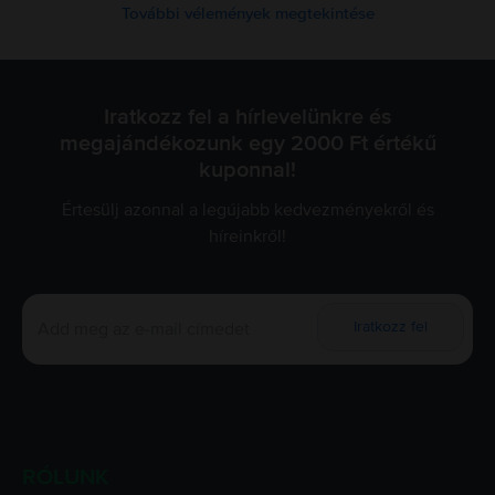
További vélemények megtekintése
Iratkozz fel a hírlevelünkre és
megajándékozunk egy 2000 Ft értékű
kuponnal!
Értesülj azonnal a legújabb kedvezményekről és
híreinkről!
Iratkozz fel
RÓLUNK