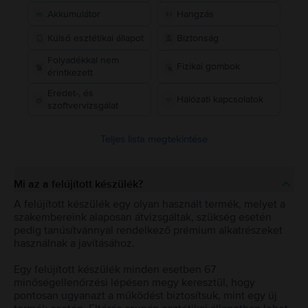
Akkumulátor
Hangzás
Külső esztétikai állapot
Biztonság
Folyadékkal nem
Fizikai gombok
érintkezett
Eredet-, és
Hálózati kapcsolatok
szoftvervizsgálat
Teljes lista megtekintése
Mi az a felújított készülék?
A felújított készülék egy olyan használt termék, melyet a
szakembereink alaposan átvizsgáltak, szükség esetén
pedig tanúsítvánnyal rendelkező prémium alkatrészeket
használnak a javításához.
Egy felújított készülék minden esetben 67
minőségellenőrzési lépésen megy keresztül, hogy
pontosan ugyanazt a működést biztosítsuk, mint egy új