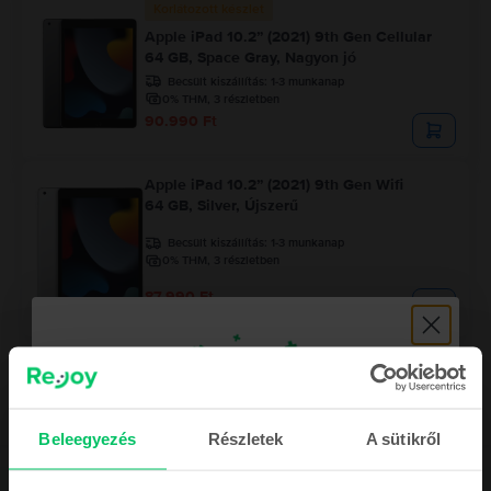
Korlátozott készlet
Apple iPad 10.2” (2021) 9th Gen Cellular
64 GB, Space Gray, Nagyon jó
Becsült kiszállítás:
1-3 munkanap
0% THM, 3 részletben
90.990 Ft
Apple iPad 10.2” (2021) 9th Gen Wifi
64 GB, Silver, Újszerű
Becsült kiszállítás:
1-3 munkanap
0% THM, 3 részletben
87.990 Ft
Beleegyezés
Részletek
A sütikről