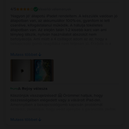
4
/5
Vásárlói vélemények
'Nagyon jó' állapotú iPadet rendeltem. A készülék valóban jó
állapotban van, az akkumulátor 100%-os, gyanítom ki lett
cserélve, kifogástalanul működik. A hátulja tökéletes
állapotban van. Az elején talán 1-2 kisebb karc van ami
tényleg látszik, nyilván használatot abszolút nem
befolyásolja. Ami miatt a 4 csillagot adom az az, hogy a
bekapcsoló gomb reagálása nem teljesen jó. Érződik is a
gomb nyomáspontján, hogy azért ezt előttem már jó sokszor
megnyomták, igazából különösebben nem befolyásolja a
Mutass többet
használatot ez sem, de azért boldogabb lennék ha ez a kis
hiba nem lenne, néha van hogy 2x kell megnyomni hogy
lezárja. Feloldáskor nem használom, mert a kijelzőre
koppintással vagy felemelésre ébred magától.
A Rejoy válasza
Köszönjük visszajelzésed! 🤗 Örömmel halljuk, hogy
összességében elégedett vagy a vásárolt iPad-del.
Amennyiben a bekapcsológomb kapcsán problémát
észlelsz, javasoljuk, hogy vedd igénybe a garanciális javítás
lehetőségünket, így szakembereinknek lehetősége nyílik
kivizsgálni, és orovoslni az általad említett problémát a gomb
Mutass többet
kapcsán. Ha segítségre lenne szükséged ennek kapcsán,
keresd ügyfélszolgáltunkat bizalommal! 💚