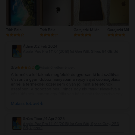
1
Minden az egyéni tárhelyigénytől függ, így erre a kérdésre nincs jó vagy
rossz válasz. Figyelembe véve a nagyobb tárhellyel rendelkező és a
kevesebb GB-os verzió közötti árkülönbséget, szerintünk érdemes a
nagyobb tárhellyel rendelkező modellt választani.
Tóth Béla
Tóth Béla
Garajszki Milán
Garajszki Milán
Ádám
,
02 Feb 2024
Apple iPad Pro 1 11.0" (2018) 1st Gen Wifi, Silver, 64 GB, Jó
3
/5
Vásárlói vélemények
A termék a leírtaknak megfelelő és gyorsan ki lett szállítva.
Viszont a gyári doboz hiányában a rejoy saját csomagolása
ennél a terméknél közel sem olyan jó, mint a telefonok
esetében. A dobozon belül nincs egy kis “fakk” kialakítva a
készüléknek, hanem egy fólia van két oldalt ráragasztva egy
egyenes karton lapra és az alá van becsúsztatva. A
Mutass többet
csomagoláson kívül 4/5 a csomagolás 2/5.
Szücs Tibor
,
14 Apr 2025
Apple iPad Pro 1 11.0" (2018) 1st Gen Wifi, Space Gray, 256
GB, Újszerű