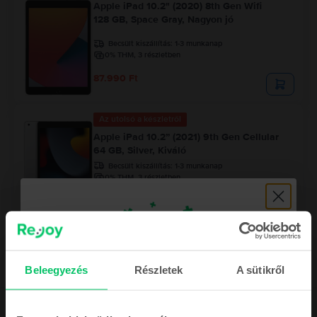
Apple iPad 10.2" (2020) 8th Gen Wifi
128 GB, Space Gray, Nagyon jó
Becsült kiszállítás:
1-3 munkanap
0% THM, 3 részletben
87.990 Ft
Az utolsó a készletről
Apple iPad 10.2” (2021) 9th Gen Cellular
64 GB, Silver, Kiváló
Becsült kiszállítás:
1-3 munkanap
0% THM, 3 részletben
95.990 Ft
Beleegyezés
Részletek
A sütikről
Iratkozz fel a hírlevelünkre, és