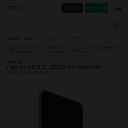
Eladás
Vásárlás
Tabletek
/
Apple
/
iPad mini 6 8.3" (2021) 6th Gen Wifi
Akár 40%-kal
2 év
Ingyenes visszaküldés 30
olcsóbban
garancia
napig
Tablet Apple
iPad mini 6 8.3" (2021) 6th Gen Wifi
64 GB, Space Gray, Jó