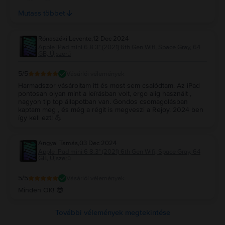
átvételkor. A benne levő papírdoboz jó erősnek tűnik, de
Mutass többet
nem nyitottam fel.
Rónaszéki Levente
,
12 Dec 2024
Apple iPad mini 6 8.3" (2021) 6th Gen Wifi, Space Gray, 64
GB, Újszerű
5
/5
Vásárlói vélemények
Harmadszor vásároltam itt és most sem csalódtam. Az iPad
pontosan olyan mint a leírásban volt, ergo alig használt ,
nagyon tip top állapotban van. Gondos csomagolásban
kaptam meg , és még a régit is megveszi a Rejoy. 2024 ben
így kell ezt! 💪
Angyal Tamás
,
03 Dec 2024
Apple iPad mini 6 8.3" (2021) 6th Gen Wifi, Space Gray, 64
GB, Újszerű
5
/5
Vásárlói vélemények
Minden OK! 😎
További vélemények megtekintése