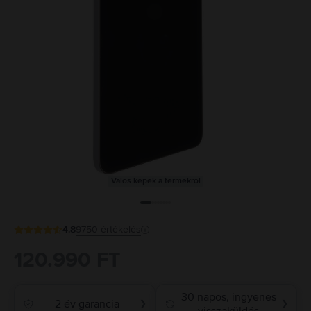
Valós képek a termékről
4.8
9750
értékelés
120.990 FT
30 napos, ingyenes
2 év garancia
❯
❯