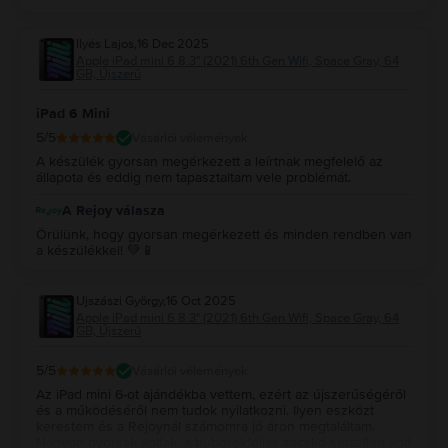
Elnézésed kérjük, és köszönjük megértésed és pozitív
értékelésed a történtek mellett is. Visszavárunk🤗
Ilyés Lajos
,
16 Dec 2025
Apple iPad mini 6 8.3" (2021) 6th Gen Wifi, Space Gray, 64
GB, Újszerű
iPad 6 Mini
5
/5
Vásárlói vélemények
A készülék gyorsan megérkezett a leírtnak megfelelő az
állapota és eddig nem tapasztaltam vele problémát.
A Rejoy válasza
Örülünk, hogy gyorsan megérkezett és minden rendben van
a készülékkel! 💚📱
Ujszászi György
,
16 Oct 2025
Apple iPad mini 6 8.3" (2021) 6th Gen Wifi, Space Gray, 64
GB, Újszerű
5
/5
Vásárlói vélemények
Az iPad mini 6-ot ajándékba vettem, ezért az újszerűségéről
és a működéséről nem tudok nyilatkozni. Ilyen eszközt
kerestem és a Rejoynál számomra jó áron megtaláltam.
Nagyon gyorsak voltak, a buborékfóliás zacskó sértetlen volt