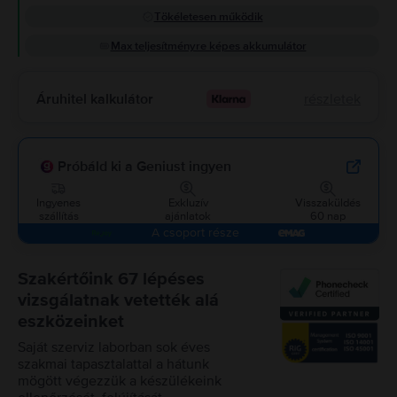
Tökéletesen működik
Max teljesítményre képes akkumulátor
Áruhitel kalkulátor
részletek
Próbáld ki a Geniust ingyen
Ingyenes
Exkluzív
Visszaküldés
szállítás
ajánlatok
60 nap
A csoport része
Szakértőink 67 lépéses
vizsgálatnak vetették alá
eszközeinket
Saját szerviz laborban sok éves
szakmai tapasztalattal a hátunk
mögött végezzük a készülékeink