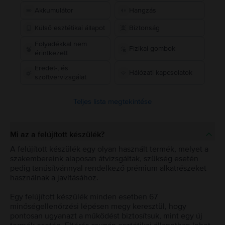
Akkumulátor
Hangzás
Külső esztétikai állapot
Biztonság
Folyadékkal nem
Fizikai gombok
érintkezett
Eredet-, és
Hálózati kapcsolatok
szoftvervizsgálat
Teljes lista megtekintése
Mi az a felújított készülék?
A felújított készülék egy olyan használt termék, melyet a
szakembereink alaposan átvizsgáltak, szükség esetén
pedig tanúsítvánnyal rendelkező prémium alkatrészeket
használnak a javításához.
Egy felújított készülék minden esetben 67
minőségellenőrzési lépésen megy keresztül, hogy
pontosan ugyanazt a működést biztosítsuk, mint egy új