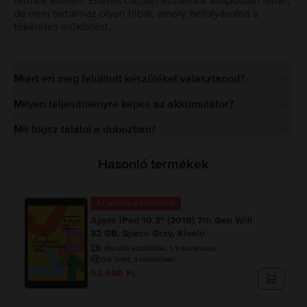
termék esetén. Eltérés csupán esztétikai állapotban lehet,
de nem tartalmaz olyan hibát, amely befolyásolná a
tökéletes működést.
Miért éri meg felújított készüléket választanod?
Milyen teljesítményre képes az akkumulátor?
Mit fogsz találni a dobozban?
Hasonló termékek
Az utolsó a készletről
Apple iPad 10.2" (2019) 7th Gen Wifi
32 GB, Space Gray, Kiváló
Becsült kiszállítás:
1-3 munkanap
0% THM, 3 részletben
53.990 Ft