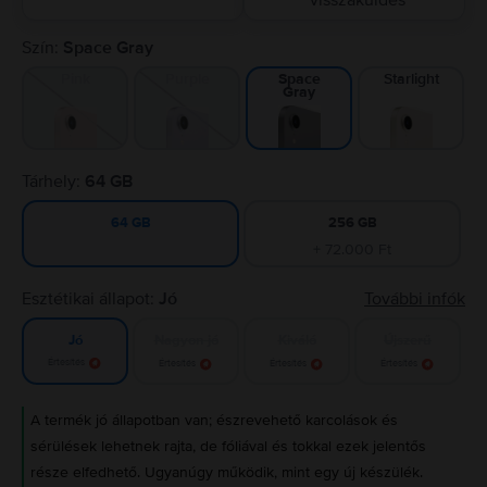
visszaküldés
Szín:
Space Gray
Pink
Purple
Starlight
Space
Gray
Tárhely:
64 GB
256 GB
64 GB
+ 72.000 Ft
Esztétikai állapot:
Jó
További infók
Nagyon jó
Kiváló
Újszerű
Jó
Értesítés
Értesítés
Értesítés
Értesítés
A termék jó állapotban van; észrevehető karcolások és
sérülések lehetnek rajta, de fóliával és tokkal ezek jelentős
része elfedhető. Ugyanúgy működik, mint egy új készülék.