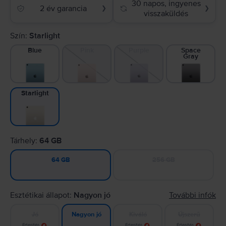
30 napos, ingyenes
2 év garancia
❯
❯
visszaküldés
Szín:
Starlight
Blue
Pink
Purple
Space
Gray
Starlight
Tárhely:
64 GB
256 GB
64 GB
Esztétikai állapot:
Nagyon jó
További infók
Jó
Kiváló
Újszerű
Nagyon jó
Értesítés
Értesítés
Értesítés