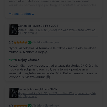
készüléken talált szennyeződések kapcsán elnézésed
kérjük, és nagyon sajnáljuk, hogy ez rontott a kicsomagolás
élményén. Alapveőten a készülékeket megtisztítva küldjük ki
vevőinknek, és őszintén sajnáljuk, ha ennek kapcsán
Mutass többet
hiányosságot tapasztaltál.🙏 Köszönjük bizalmad, ha bármi
kérdésed lenne felénk, keress minket bizalommal weboldali
chatünkön!
Zoltán Miklovicz
,
28 Feb 2026
Apple iPad Air 5 10.9" (2022) 5th Gen Wifi, Space Gray, 64
GB, Nagyon jó
5
/5
Vásárlói vélemények
Gyors kiszolgálás. A termék a leírtaknak megfelelő, kiválóan
működik. Ajánlom a Rejoyt.
A Rejoy válasza
Köszönjük, hogy megosztottad a tapasztalatodat 😊 Örülünk,
hogy a kiszolgálás gyors volt, és a termék pontosan a
leírásnak megfelelően működik 💚📱 Bátran keress minket a
jövőben is, visszavárunk! 🤗
Borsody András
,
10 Feb 2026
Apple iPad Air 5 10.9" (2022) 5th Gen Wifi, Space Gray, 64
GB, Nagyon jó
5
/5
Vásárlói vélemények