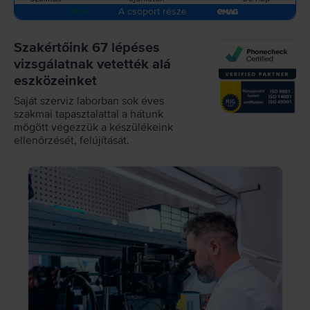
A csoport része
Szakértőink 67 lépéses
vizsgálatnak vetették alá
eszközeinket
Saját szerviz laborban sok éves
szakmai tapasztalattal a hátunk
mögött végezzük a készülékeink
ellenőrzését, felújítását.