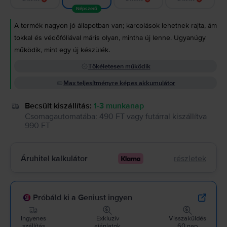
Népszerű
A termék nagyon jó állapotban van; karcolások lehetnek rajta, ám
tokkal és védőfóliával máris olyan, mintha új lenne. Ugyanúgy
működik, mint egy új készülék.
Tökéletesen működik
Max teljesítményre képes akkumulátor
Becsült kiszállítás:
1-3 munkanap
Csomagautomatába
:
490 FT
vagy
futárral kiszállítva
990 FT
Áruhitel kalkulátor
részletek
Próbáld ki a Geniust ingyen
Ingyenes
Exkluzív
Visszaküldés
szállítás
ajánlatok
60 nap