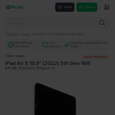
Eladás
Vásárlás
Tabletek
/
Apple
/
iPad Air 5 10.9" (2022) 5th Gen Wifi
Akár 40%-kal
2 év
Ingyenes visszaküldés 30
olcsóbban
garancia
napig
Tablet Apple
Utolsó 4 raktáron
iPad Air 5 10.9" (2022) 5th Gen Wifi
64 GB, Starlight, Nagyon jó