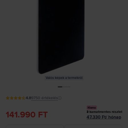
Valós képek a termékről
4.8
9750
értékelés
141.990 FT
3
kamatmentes részlet
47.330
Ft
/
hónap