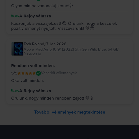
Olyan mintha vadonatúj lenne🙂
A Rejoy válasza
Köszönjük a visszajelzést! 😊 Örülünk, hogy a készülék
pozitív élményt nyújtott. Visszavárunk! 💚🙂
Tóth Roland
,
17 Jan 2026
Apple iPad Air 5 10.9" (2022) 5th Gen Wifi, Blue, 64 GB,
Nagyon jó
Rendben volt minden.
5
/5
Vásárlói vélemények
Oké volt minden.
A Rejoy válasza
Örülünk, hogy minden rendben zajlott 💚📱
További vélemények megtekintése