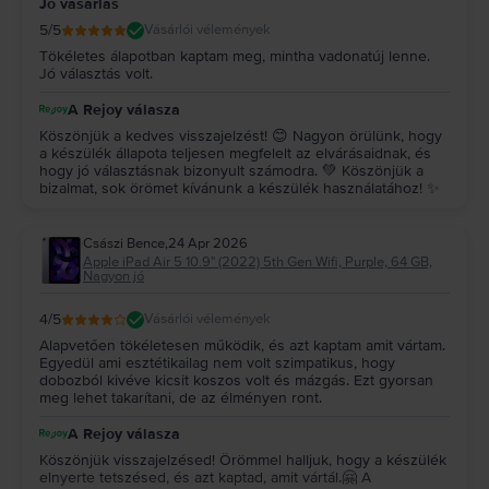
Jó vásárlás
5
/5
Vásárlói vélemények
Tökéletes álapotban kaptam meg, mintha vadonatúj lenne.
Jó választás volt.
A Rejoy válasza
Köszönjük a kedves visszajelzést! 😊 Nagyon örülünk, hogy
a készülék állapota teljesen megfelelt az elvárásaidnak, és
hogy jó választásnak bizonyult számodra. 💚 Köszönjük a
bizalmat, sok örömet kívánunk a készülék használatához! ✨
Császi Bence
,
24 Apr 2026
Apple iPad Air 5 10.9" (2022) 5th Gen Wifi, Purple, 64 GB,
Nagyon jó
4
/5
Vásárlói vélemények
Alapvetően tökéletesen működik, és azt kaptam amit vártam.
Egyedül ami esztétikailag nem volt szimpatikus, hogy
dobozból kivéve kicsit koszos volt és mázgás. Ezt gyorsan
meg lehet takarítani, de az élményen ront.
A Rejoy válasza
Köszönjük visszajelzésed! Örömmel halljuk, hogy a készülék
elnyerte tetszésed, és azt kaptad, amit vártál.🤗 A