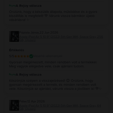
A Rejoy válasza
Örülünk, hogy a készülék állapota, működése és a gyors
kiszállítás is megfelelt! 💚 Várunk vissza bármikor újabb
vásárlásra! ✨
Pápista János
,
22 Jun 2026
Apple iPad Air 5 10.9" (2022) 5th Gen Wifi, Space Gray, 256
GB, Újszerű
Értékelés
5
/5
Vásárlói vélemények
Gyorsan megérkezett, minden rendben volt a termékkel.
Meg vagyok elégedve vele, csak ajánlani tudom.
A Rejoy válasza
Köszönjük szépen a visszajelzésed! 😊 Örülünk, hogy
gyorsan megérkezett a termék, és minden rendben volt
vele. Köszönjük az ajánlást, várunk vissza a jövőben is! 💚✨
Péter
,
12 Apr 2026
Apple iPad Air 5 10.9" (2022) 5th Gen Wifi, Space Gray, 64
GB, Újszerű