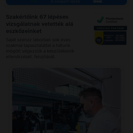
A csoport része
Szakértőink 67 lépéses
vizsgálatnak vetették alá
eszközeinket
Saját szerviz laborban sok éves
szakmai tapasztalattal a hátunk
mögött végezzük a készülékeink
ellenőrzését, felújítását.