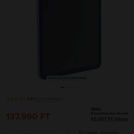
Valós képek a termékről
4.8
9734
értékelés
137.990 FT
3
kamatmentes részlet
45.997
Ft
/
hónap
30 napos, ingyenes