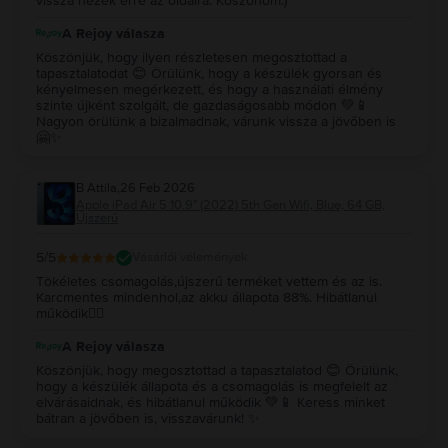
vissza nézek erre az oldalra. Köszönöm:)
A Rejoy válasza
Köszönjük, hogy ilyen részletesen megosztottad a
tapasztalatodat 😊 Örülünk, hogy a készülék gyorsan és
kényelmesen megérkezett, és hogy a használati élmény
szinte újként szolgált, de gazdaságosabb módon 💚📱
Nagyon örülünk a bizalmadnak, várunk vissza a jövőben is
🤗✨
B Attila
,
26 Feb 2026
Apple iPad Air 5 10.9" (2022) 5th Gen Wifi, Blue, 64 GB,
Újszerű
5
/5
Vásárlói vélemények
Tökéletes csomagolás,újszerű terméket vettem és az is.
Karcmentes mindenhol,az akku állapota 88%. Hibátlanul
működik👍🏻
A Rejoy válasza
Köszönjük, hogy megosztottad a tapasztalatod 😊 Örülünk,
hogy a készülék állapota és a csomagolás is megfelelt az
elvárásaidnak, és hibátlanul működik 💚📱 Keress minket
bátran a jövőben is, visszavárunk! ✨