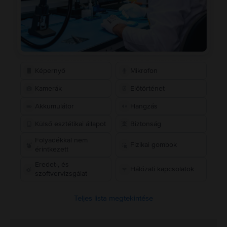
Képernyő
Mikrofon
Kamerák
Előtörténet
Akkumulátor
Hangzás
Külső esztétikai állapot
Biztonság
Folyadékkal nem
Fizikai gombok
érintkezett
Eredet-, és
Hálózati kapcsolatok
szoftvervizsgálat
Teljes lista megtekintése