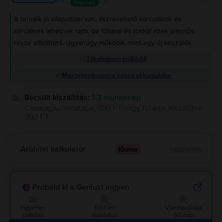
Népszerű
A termék jó állapotban van; észrevehető karcolások és
sérülések lehetnek rajta, de fóliával és tokkal ezek jelentős
része elfedhető. Ugyanúgy működik, mint egy új készülék.
Tökéletesen működik
Max teljesítményre képes akkumulátor
Becsült kiszállítás:
1-3 munkanap
Csomagautomatába
:
490 FT
vagy
futárral kiszállítva
990 FT
Áruhitel kalkulátor
részletek
Próbáld ki a Geniust ingyen
Ingyenes
Exkluzív
Visszaküldés
szállítás
ajánlatok
60 nap