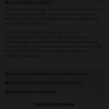
Mi az a felújított készülék?
A felújított készülék egy olyan használt termék, melyet a
szakembereink alaposan átvizsgáltak, szükség esetén
pedig tanúsítvánnyal rendelkező prémium alkatrészeket
használnak a javításához.
Egy felújított készülék minden esetben 67
minőségellenőrzési lépésen megy keresztül, hogy
pontosan ugyanazt a működést biztosítsuk, mint egy új
termék esetén. Eltérés csupán esztétikai állapotban lehet,
de nem tartalmaz olyan hibát, amely befolyásolná a
tökéletes működést.
Miért éri meg felújított készüléket választanod?
Milyen teljesítményre képes az akkumulátor?
Mit fogsz találni a dobozban?
Hasonló termékek