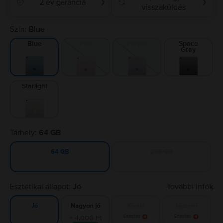
2 év garancia
❯
❯
visszaküldés
Szín:
Blue
Pink
Purple
Space
Blue
Gray
Starlight
Tárhely:
64 GB
256 GB
64 GB
Esztétikai állapot:
Jó
További infók
Nagyon jó
Kiváló
Újszerű
Jó
+ 4.000 Ft
Értesítés
Értesítés