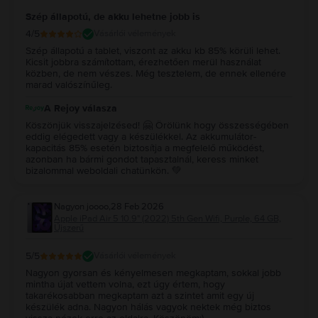
Szép állapotú, de akku lehetne jobb is
4
/5
Vásárlói vélemények
Szép állapotú a tablet, viszont az akku kb 85% körüli lehet.
Kicsit jobbra számítottam, érezhetően merül használat
közben, de nem vészes. Még tesztelem, de ennek ellenére
marad valószínűleg.
A Rejoy válasza
Köszönjük visszajelzésed! 🤗 Örölünk hogy összességében
eddig elégedett vagy a készülékkel. Az akkumulátor-
kapacitás 85% esetén biztosítja a megfelelő működést,
azonban ha bármi gondot tapasztalnál, keress minket
bizalommal weboldali chatünkön. 💚
Nagyon joooo
,
28 Feb 2026
Apple iPad Air 5 10.9" (2022) 5th Gen Wifi, Purple, 64 GB,
Újszerű
5
/5
Vásárlói vélemények
Nagyon gyorsan és kényelmesen megkaptam, sokkal jobb
mintha újat vettem volna, ezt úgy értem, hogy
takarékosabban megkaptam azt a szintet amit egy új
készülék adna. Nagyon hálás vagyok nektek még biztos