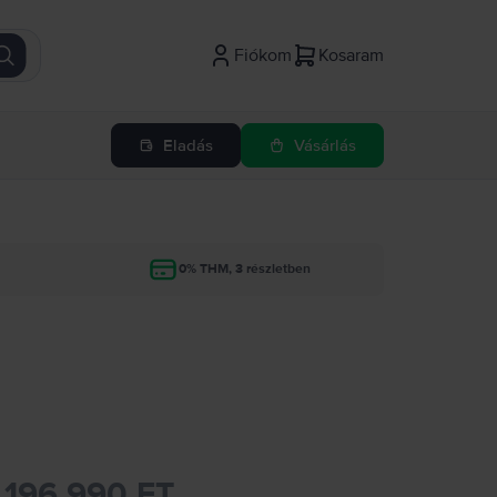
Fiókom
Kosaram
Eladás
Vásárlás
g
0% THM, 3 részletben
196.990 FT