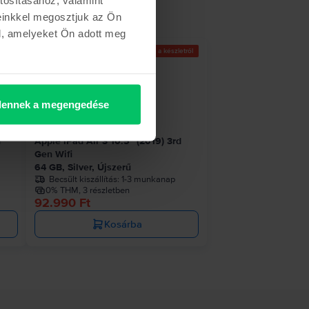
einkkel megosztjuk az Ön
l, amelyeket Ön adott meg
etről
Az utolsó a készletről
ennek a megengedése
d
Apple iPad Air 3 10.5" (2019) 3rd
Gen Wifi
64 GB, Silver, Újszerű
Becsült kiszállítás:
1-3 munkanap
0% THM, 3 részletben
92.990 Ft
Kosárba