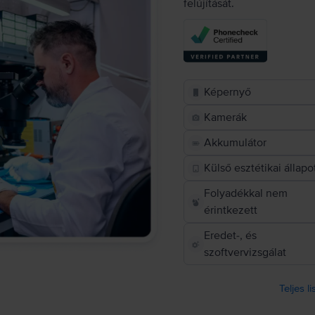
felújítását.
Képernyő
Kamerák
Akkumulátor
Külső esztétikai állapo
Folyadékkal nem
érintkezett
Eredet-, és
szoftvervizsgálat
Teljes l