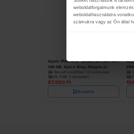
weboldalforgalmunk elemzésé
weboldalhasználatra vonatko
számukra vagy az Ön által ha
Apple iPad 10.2" (2020) 8th Gen Wifi
App
128 GB, Space Gray, Nagyon jó
256
Becsült kiszállítás:
1-3 munkanap
B
0% THM, 3 részletben
0
87.990 Ft
10
Kosárba