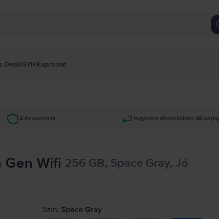
s Deals
GYIK
Kapcsolat
2 év garancia
Ingyenes visszaküldés 30 napi
h Gen Wifi
256 GB, Space Gray, Jó
Szín:
Space Gray