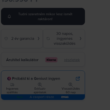
Tudni szeretném mikor lesz ismét
raktáron!
30 napos,
2 év garancia
ingyenes
❯
❯
visszaküldés
Áruhitel kalkulátor
részletek
Próbáld ki a Geniust ingyen
Ingyenes
Exkluzív
Visszaküldés
szállítás
ajánlatok
60 nap
A csoport része