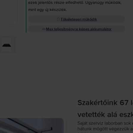
ezek jelentős része elfedhető. Ugyanúgy működik,
mint egy új készülék.
Tökéletesen működik
Max teljesítményre képes akkumulátor
Szakértőink 67 
vetették alá esz
Saját szerviz laborban sok 
hátunk mögött végezzük a 