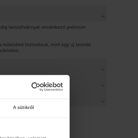
pedig tanúsítvánnyal rendelkező prémium
 működést biztosítsuk, mint egy új termék
működést.
A sütikről
tosításához, valamint