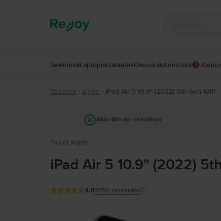
Telefonok
Laptopok
Tabletek
Okosórák
Konzolok
Geniu
Tabletek
Apple
/
iPad Air 5 10.9" (2022) 5th Gen Wifi
/
Akár 40%-kal olcsóbban
Tablet Apple
iPad Air 5 10.9" (2022) 5t
4.8
9750
értékelés