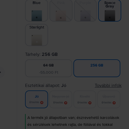
Blue
Pink
Purple
Space
Gray
Starlight
Tárhely:
256 GB
64 GB
256 GB
-55.000 Ft
Esztétikai állapot:
Jó
További infók
Nagyon jó
Kiváló
Újszerű
Jó
Értesítés
Értesítés
Értesítés
Értesítés
A termék jó állapotban van; észrevehető karcolások
és sérülések lehetnek rajta, de fóliával és tokkal