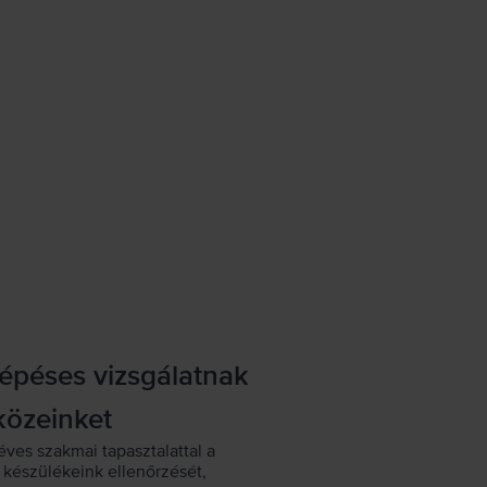
lépéses vizsgálatnak
közeinket
éves szakmai tapasztalattal a
készülékeink ellenőrzését,