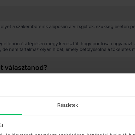
 melyet a szakembereink alaposan átvizsgáltak, szükség esetén 
égellenőrzési lépésen megy keresztül, hogy pontosan ugyanazt a
t, de nem tartalmaz olyan hibát, amely befolyásolná a tökéletes 
et választanod?
 akkumulátor?
Részletek
ál
Hasonló termékek
mak és hirdetések személyre szabásához, közösségi funkciók biz