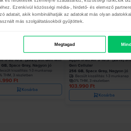
hez. Ezenkívül közösségi média-, hirdető- és elemező partner
zó adatait, akik kombinálhatják az adatokat más olyan adatokka
sznált más szolgáltatásokból gyűjtöttek.
Az utolsó a készl
Megtagad
Mind
le iPad 10.2” (2021) 9th Gen Wifi
Apple iPad Air 3 10.5" (2019) 3r
 GB, Space Gray, Nagyon jó
Gen Cellular
ecsült kiszállítás:
1-3 munkanap
256 GB, Space Gray, Nagyon jó
% THM, 3 részletben
Becsült kiszállítás:
1-3 munkanap
4.990 Ft
0% THM, 3 részletben
103.990 Ft
Kosárba
Kosárba