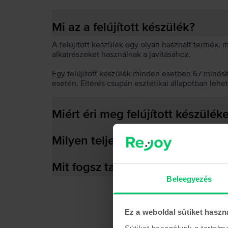
Mi az a felújított készülék?
A felújított készülék egy olyan használt termék,
alkatrészeket használnak a javításához.
Egy felújított készülék minden esetben 67 minős
esetén. Eltérés csupán esztétikai állapotban lehe
Miért éri meg felújított készülék
Milyen teljesítményre képes az
Mit fogsz találni a dobozban?
Beleegyezés
Ez a weboldal sütiket haszn
Sütiket használunk a tartal