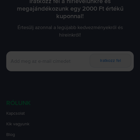
Iratkozz fel a hírlevelünkre és
megajándékozunk egy 2000 Ft értékű
kuponnal!
Értesülj azonnal a legújabb kedvezményekről és
híreinkről!
Iratkozz fel
RÓLUNK
Kapcsolat
Kik vagyunk
Blog