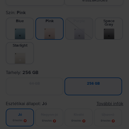
visszaküldés
Szín:
Pink
Blue
Purple
Space
Pink
Gray
Starlight
Tárhely:
256 GB
64 GB
256 GB
Esztétikai állapot:
Jó
További infók
Nagyon jó
Kiváló
Újszerű
Jó
Értesítés
Értesítés
Értesítés
Értesítés