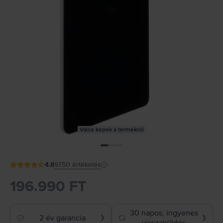
Valós képek a termékről
4.8
9750
értékelés
196.990 FT
30 napos, ingyenes
2 év garancia
❯
❯