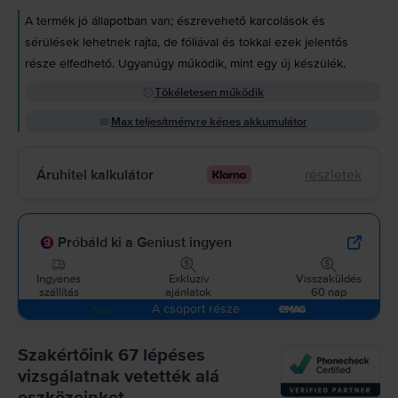
A termék jó állapotban van; észrevehető karcolások és
sérülések lehetnek rajta, de fóliával és tokkal ezek jelentős
része elfedhető. Ugyanúgy működik, mint egy új készülék.
Tökéletesen működik
Max teljesítményre képes akkumulátor
Áruhitel kalkulátor
részletek
Próbáld ki a Geniust ingyen
Ingyenes
Exkluzív
Visszaküldés
szállítás
ajánlatok
60 nap
A csoport része
Szakértőink 67 lépéses
vizsgálatnak vetették alá