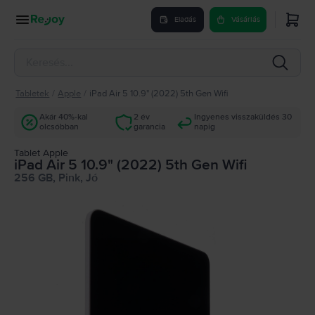
Eladás
Vásárlás
Tabletek
/
Apple
/
iPad Air 5 10.9" (2022) 5th Gen Wifi
Akár 40%-kal
2 év
Ingyenes visszaküldés 30
olcsóbban
garancia
napig
Tablet Apple
iPad Air 5 10.9" (2022) 5th Gen Wifi
256 GB, Pink, Jó