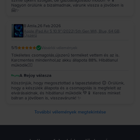
szinte újként szolgált, de gazdaságosabb módon 💚📱
Nagyon örülünk a bizalmadnak, várunk vissza a jövőben is
🤗✨
B Attila
,
26 Feb 2026
Apple iPad Air 5 10.9" (2022) 5th Gen Wifi, Blue, 64 GB,
Újszerű
5
/5
Vásárlói vélemények
Tökéletes csomagolás,újszerű terméket vettem és az is.
Karcmentes mindenhol,az akku állapota 88%. Hibátlanul
működik👍🏻
A Rejoy válasza
Köszönjük, hogy megosztottad a tapasztalatod 😊 Örülünk,
hogy a készülék állapota és a csomagolás is megfelelt az
elvárásaidnak, és hibátlanul működik 💚📱 Keress minket
bátran a jövőben is, visszavárunk! ✨
További vélemények megtekintése