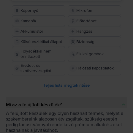
Képernyő
Mikrofon
Kamerák
Előtörténet
Akkumulátor
Hangzás
Külső esztétikai állapot
Biztonság
Folyadékkal nem
Fizikai gombok
érintkezett
Eredet-, és
Hálózati kapcsolatok
szoftvervizsgálat
Teljes lista megtekintése
Mi az a felújított készülék?
A felújított készülék egy olyan használt termék, melyet a
szakembereink alaposan átvizsgáltak, szükség esetén
pedig tanúsítvánnyal rendelkező prémium alkatrészeket
használnak a javításához.