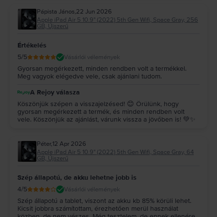
Pápista János
,
22 Jun 2026
Apple iPad Air 5 10.9" (2022) 5th Gen Wifi, Space Gray, 256
GB, Újszerű
Értékelés
5
/5
Vásárlói vélemények
Gyorsan megérkezett, minden rendben volt a termékkel.
Meg vagyok elégedve vele, csak ajánlani tudom.
A Rejoy válasza
Köszönjük szépen a visszajelzésed! 😊 Örülünk, hogy
gyorsan megérkezett a termék, és minden rendben volt
vele. Köszönjük az ajánlást, várunk vissza a jövőben is! 💚✨
Péter
,
12 Apr 2026
Apple iPad Air 5 10.9" (2022) 5th Gen Wifi, Space Gray, 64
GB, Újszerű
Szép állapotú, de akku lehetne jobb is
4
/5
Vásárlói vélemények
Szép állapotú a tablet, viszont az akku kb 85% körüli lehet.
Kicsit jobbra számítottam, érezhetően merül használat
közben, de nem vészes. Még tesztelem, de ennek ellenére