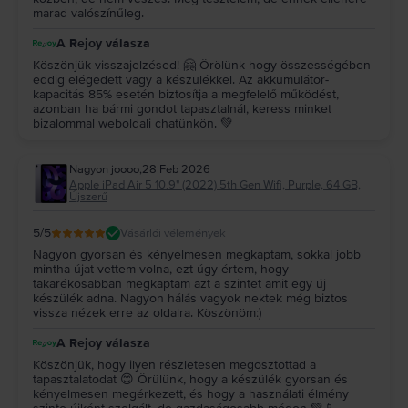
marad valószínűleg.
A Rejoy válasza
Köszönjük visszajelzésed! 🤗 Örölünk hogy összességében
eddig elégedett vagy a készülékkel. Az akkumulátor-
kapacitás 85% esetén biztosítja a megfelelő működést,
azonban ha bármi gondot tapasztalnál, keress minket
bizalommal weboldali chatünkön. 💚
Nagyon joooo
,
28 Feb 2026
Apple iPad Air 5 10.9" (2022) 5th Gen Wifi, Purple, 64 GB,
Újszerű
5
/5
Vásárlói vélemények
Nagyon gyorsan és kényelmesen megkaptam, sokkal jobb
mintha újat vettem volna, ezt úgy értem, hogy
takarékosabban megkaptam azt a szintet amit egy új
készülék adna. Nagyon hálás vagyok nektek még biztos
vissza nézek erre az oldalra. Köszönöm:)
A Rejoy válasza
Köszönjük, hogy ilyen részletesen megosztottad a
tapasztalatodat 😊 Örülünk, hogy a készülék gyorsan és
kényelmesen megérkezett, és hogy a használati élmény