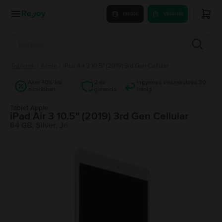
Eladás
Vásárlás
Tabletek
/
Apple
/
iPad Air 3 10.5" (2019) 3rd Gen Cellular
Akár 40%-kal
2 év
Ingyenes visszaküldés 30
olcsóbban
garancia
napig
Tablet Apple
iPad Air 3 10.5" (2019) 3rd Gen Cellular
64 GB, Silver, Jó