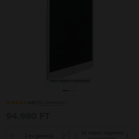
Valós képek a termékről
4.8
9750
értékelés
94.990 FT
30 napos, ingyenes
2 év garancia
❯
❯