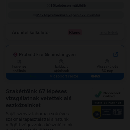
Tökéletesen működik
Max teljesítményre képes akkumulátor
Áruhitel kalkulátor
részletek
Próbáld ki a Geniust ingyen
Ingyenes
Exkluzív
Visszaküldés
szállítás
ajánlatok
60 nap
A csoport része
Szakértőink 67 lépéses
vizsgálatnak vetették alá
eszközeinket
Saját szerviz laborban sok éves
szakmai tapasztalattal a hátunk
mögött végezzük a készülékeink