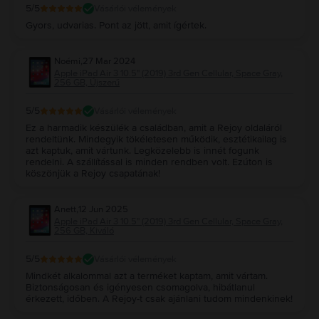
5
/5
Vásárlói vélemények
Gyors, udvarias. Pont az jött, amit ígértek.
Noémi
,
27 Mar 2024
Apple iPad Air 3 10.5" (2019) 3rd Gen Cellular, Space Gray,
256 GB, Újszerű
5
/5
Vásárlói vélemények
Ez a harmadik készülék a családban, amit a Rejoy oldaláról
rendeltünk. Mindegyik tökéletesen működik, esztétikailag is
azt kaptuk, amit vártunk. Legközelebb is innét fogunk
rendelni. A szállítással is minden rendben volt. Ezúton is
köszönjük a Rejoy csapatának!
Anett
,
12 Jun 2025
Apple iPad Air 3 10.5" (2019) 3rd Gen Cellular, Space Gray,
256 GB, Kiváló
5
/5
Vásárlói vélemények
Mindkét alkalommal azt a terméket kaptam, amit vártam.
Biztonságosan és igényesen csomagolva, hibátlanul
érkezett, időben. A Rejoy-t csak ajánlani tudom mindenkinek!