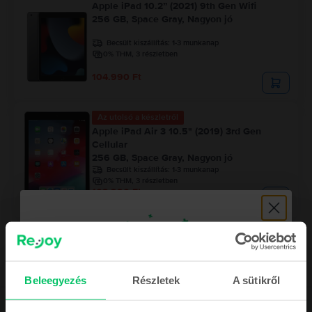
Apple iPad 10.2” (2021) 9th Gen Wifi
256 GB, Space Gray, Nagyon jó
Becsült kiszállítás:
1-3 munkanap
0% THM, 3 részletben
104.990 Ft
Az utolsó a készletről
Apple iPad Air 3 10.5" (2019) 3rd Gen
Cellular
256 GB, Space Gray, Nagyon jó
Becsült kiszállítás:
1-3 munkanap
0% THM, 3 részletben
103.990 Ft
Beleegyezés
Részletek
A sütikről