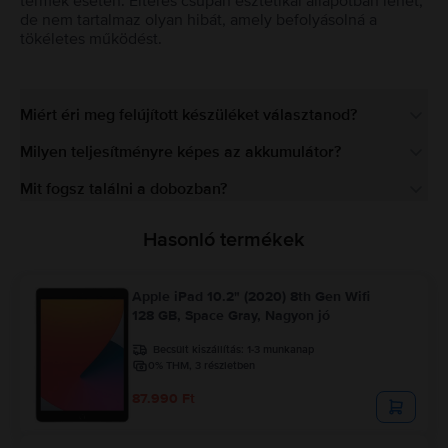
termék esetén. Eltérés csupán esztétikai állapotban lehet,
de nem tartalmaz olyan hibát, amely befolyásolná a
tökéletes működést.
Miért éri meg felújított készüléket választanod?
Milyen teljesítményre képes az akkumulátor?
Mit fogsz találni a dobozban?
Hasonló termékek
Apple iPad 10.2" (2020) 8th Gen Wifi
128 GB, Space Gray, Nagyon jó
Becsült kiszállítás:
1-3 munkanap
0% THM, 3 részletben
87.990 Ft