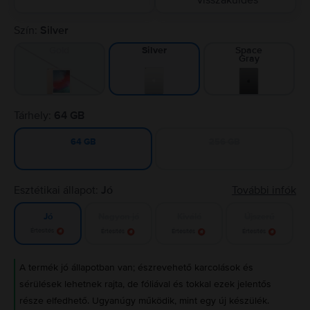
visszaküldés
Szín:
Silver
Gold
Space
Silver
Gray
Tárhely:
64 GB
256 GB
64 GB
Esztétikai állapot:
Jó
További infók
Nagyon jó
Kiváló
Újszerű
Jó
Értesítés
Értesítés
Értesítés
Értesítés
A termék jó állapotban van; észrevehető karcolások és
sérülések lehetnek rajta, de fóliával és tokkal ezek jelentős
része elfedhető. Ugyanúgy működik, mint egy új készülék.