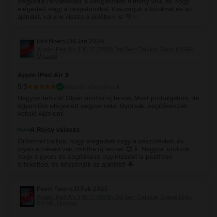
negyedik rendelésed is kifogástalan élmény volt, és hogy
Az üzemidő szinte teljes mértékben az egyéni használattól függ. Az Apple
elégedett vagy a csapatunkkal. Köszönjük a bizalmat és az
hozzávetőlegesen
10 órás
akkumulátor-élettartamot garantál egy új
iPad Air
ajánlást, várunk vissza a jövőben is! 💚✨
3 10.5” 3. generációs
készüléken, de gyakori játék és filmnézés mellett az
akkumulátor gyorsabban merül, mintha csak hívásokra és csetelésre
Biró Noémi
,
08 Jan 2026
használnád.
Apple iPad Air 3 10.5" (2019) 3rd Gen Cellular, Gold, 64 GB,
4. Apple iPad Air 3 10.5"
64GB vagy
Apple iPad Air 3 10.5"
256GB belső
Újszerű
tárhellyel? Melyik tablet a jobb?
Minden az egyéni tárhelyigénytől függ, így erre a kérdésre nincs
Apple iPad Air 3
egyértelmű jó vagy rossz válasz. Figyelembe véve a nagyobb tárhellyel
rendelkező és a kevesebb GB-os verzió közötti árkülönbséget, szerintünk
5
/5
Vásárlói vélemények
érdemes a nagyobb tárhellyel rendelkező modellt választani.
Nagyon tetszik! Olyan mintha új lenne. Most próbálgatom, de
egyenlőre elégedett vagyok vele! Gyorsak, segítőkészek
voltak! Ajánlom!
A Rejoy válasza
Örömmel halljuk, hogy elégedett vagy a készülékkel, és
olyan érzésed van, mintha új lenne! 😊📱 Nagyon örülünk,
hogy a gyors és segítőkész ügyintézést is pozitívan
értékelted, és köszönjük az ajánlást! 🌟
Petrik Ferenc
,
13 Feb 2025
Apple iPad Air 3 10.5" (2019) 3rd Gen Cellular, Space Gray,
64 GB, Újszerű