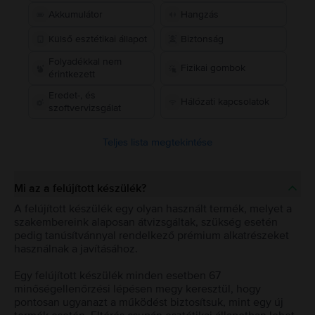
Akkumulátor
Hangzás
Külső esztétikai állapot
Biztonság
Folyadékkal nem
Fizikai gombok
érintkezett
Eredet-, és
Hálózati kapcsolatok
szoftvervizsgálat
Teljes lista megtekintése
Mi az a felújított készülék?
A felújított készülék egy olyan használt termék, melyet a
szakembereink alaposan átvizsgáltak, szükség esetén
pedig tanúsítvánnyal rendelkező prémium alkatrészeket
használnak a javításához.
Egy felújított készülék minden esetben 67
minőségellenőrzési lépésen megy keresztül, hogy
pontosan ugyanazt a működést biztosítsuk, mint egy új