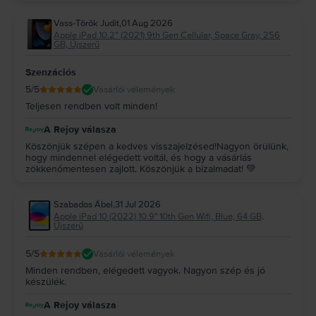
Vass-Török Judit
,
01 Aug 2026
Apple iPad 10.2” (2021) 9th Gen Cellular, Space Gray, 256
GB, Újszerű
Szenzációs
5
/5
Vásárlói vélemények
Teljesen rendben volt minden!
A Rejoy válasza
Köszönjük szépen a kedves visszajelzésed!Nagyon örülünk,
hogy mindennel elégedett voltál, és hogy a vásárlás
zökkenőmentesen zajlott. Köszönjük a bizalmadat! 💚
Szabados Ábel
,
31 Jul 2026
Apple iPad 10 (2022) 10.9" 10th Gen Wifi, Blue, 64 GB,
Újszerű
5
/5
Vásárlói vélemények
Minden rendben, elégedett vagyok. Nagyon szép és jó
készülék.
A Rejoy válasza