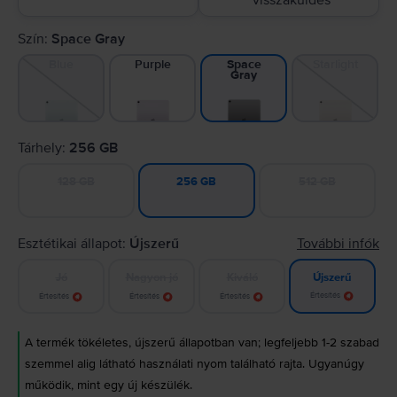
visszaküldés
Szín:
Space Gray
Blue
Purple
Starlight
Space
Gray
Tárhely:
256 GB
128 GB
512 GB
256 GB
Esztétikai állapot:
Újszerű
További infók
Jó
Nagyon jó
Kiváló
Újszerű
Értesítés
Értesítés
Értesítés
Értesítés
A termék tökéletes, újszerű állapotban van; legfeljebb 1-2 szabad
szemmel alig látható használati nyom található rajta. Ugyanúgy
működik, mint egy új készülék.