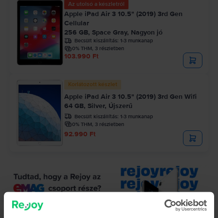
Az utolsó a készletről
Apple iPad Air 3 10.5" (2019) 3rd Gen
Cellular
256 GB, Space Gray, Nagyon jó
Becsült kiszállítás:
1-3 munkanap
0% THM, 3 részletben
103.990 Ft
Korlátozott készlet
Apple iPad Air 3 10.5" (2019) 3rd Gen Wifi
64 GB, Silver, Újszerű
Becsült kiszállítás:
1-3 munkanap
0% THM, 3 részletben
92.990 Ft