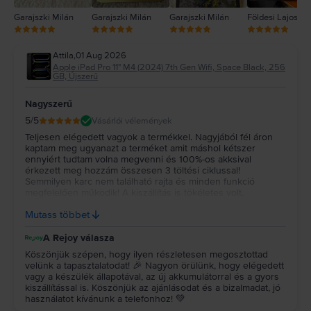
Garajszki Milán
Garajszki Milán
Garajszki Milán
Földesi Lajos
Attila
,
01 Aug 2026
Apple iPad Pro 11" M4 (2024) 7th Gen Wifi, Space Black, 256
GB, Újszerű
Nagyszerű
5
/5
Vásárlói vélemények
Teljesen elégedett vagyok a termékkel. Nagyjából fél áron
kaptam meg ugyanazt a terméket amit máshol kétszer
ennyiért tudtam volna megvenni és 100%-os akksival
érkezett meg hozzám összesen 3 töltési ciklussal!
Semmilyen karc nem található rajta és minden funkció
megfelelően működik! A kiszállítás is tökéletes volt,
összesen 3 nap alatt jutott el hozzám a készülék! Nagyon
Mutass többet
tudom ajánlani!
A Rejoy válasza
Köszönjük szépen, hogy ilyen részletesen megosztottad
velünk a tapasztalatodat! 🎉 Nagyon örülünk, hogy elégedett
vagy a készülék állapotával, az új akkumulátorral és a gyors
kiszállítással is. Köszönjük az ajánlásodat és a bizalmadat, jó
használatot kívánunk a telefonhoz! 💚