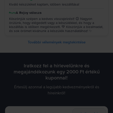
Kiváló készüléket kaptam, időben leszállítása!
A Rejoy válasza
Köszönjük szépen a kedves visszajelzést! 😊 Nagyon
örülünk, hogy elégedett vagy a készülékkel, és hogy a
kiszállítás is időben megérkezett. 💚 Köszönjük a bizalmadat,
és sok örömet kívánunk a készülék használatához! ✨
További vélemények megtekintése
Iratkozz fel a hírlevelünkre és
megajándékozunk egy 2000 Ft értékű
kuponnal!
Értesülj azonnal a legújabb kedvezményekről és
híreinkről!