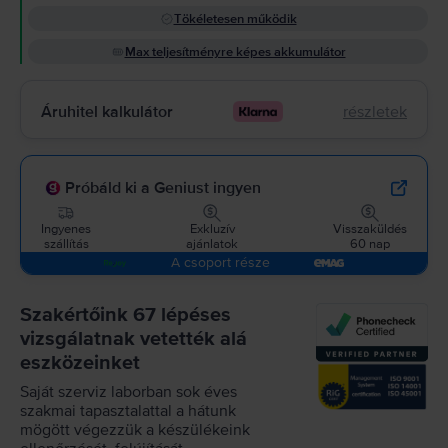
Tökéletesen működik
Max teljesítményre képes akkumulátor
Áruhitel kalkulátor
részletek
Próbáld ki a Geniust ingyen
Ingyenes
Exkluzív
Visszaküldés
szállítás
ajánlatok
60 nap
A csoport része
Szakértőink 67 lépéses
vizsgálatnak vetették alá
eszközeinket
Saját szerviz laborban sok éves
szakmai tapasztalattal a hátunk
mögött végezzük a készülékeink