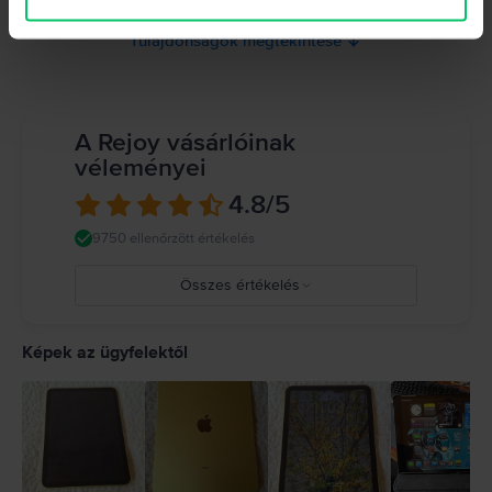
on vagy az akkumulátorán, azonnal hagyd abba a használatot, mivel ez
túlmelegedést vagy sérülést okozhat. Ne használd a megrepedt
Tulajdonságok megtekintése
képernyőjű iPad-ot, mert sérülést okozhat. Az iPad használata bizonyos
helyzetekben elvonhatja a figyelmedet, és veszélyes helyzeteket okozhat
(például ne hallgass zenét fejhallgatóval kerékpározás közben, és ne írj
üzenetet vezetés közben). Tartsd be a mobil eszközök vagy fejhallgatók
használatát tiltó vagy korlátozó szabályokat. Sérült kábelek vagy adapterek
A Rejoy vásárlóinak
használata, illetve töltés nedvesség jelenlétében tüzet, áramütést,
véleményei
személyi sérülést vagy az iPad, illetve más tulajdon károsodását okozhatja.
Részletes információ:
https://support.apple.com/ro-
4.8
/5
ro/guide/ipad/ipad27098ef5/ipados
9750 ellenőrzött értékelés
Összes értékelés
5
4
Képek az ügyfelektől
3
2
1