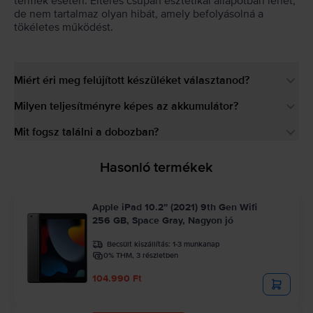
termék esetén. Eltérés csupán esztétikai állapotban lehet,
de nem tartalmaz olyan hibát, amely befolyásolná a
tökéletes működést.
Miért éri meg felújított készüléket választanod?
Milyen teljesítményre képes az akkumulátor?
Mit fogsz találni a dobozban?
Hasonló termékek
Apple iPad 10.2” (2021) 9th Gen Wifi
256 GB, Space Gray, Nagyon jó
Becsült kiszállítás:
1-3 munkanap
0% THM, 3 részletben
104.990 Ft