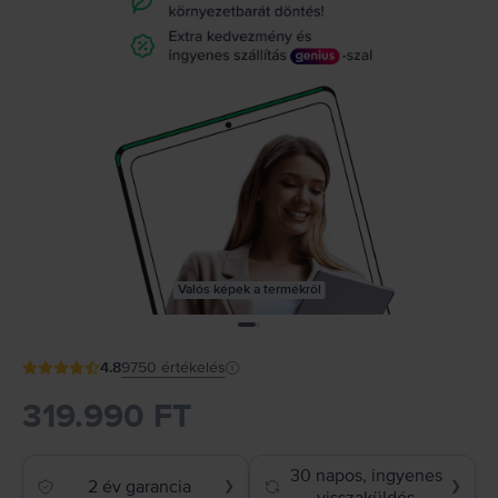
Valós képek a termékről
4.8
9750
értékelés
319.990 FT
30 napos, ingyenes
2 év garancia
❯
❯