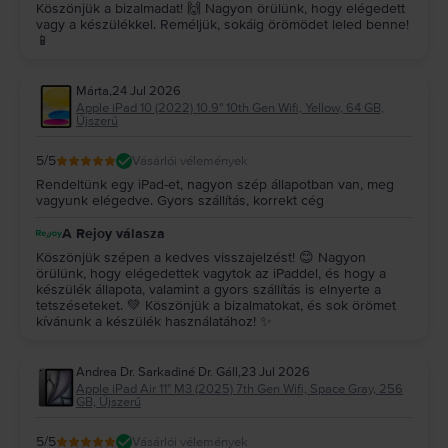
Köszönjük a bizalmadat! 🙌 Nagyon örülünk, hogy elégedett
vagy a készülékkel. Reméljük, sokáig örömödet leled benne!
📱
Márta
,
24 Jul 2026
Apple iPad 10 (2022) 10.9" 10th Gen Wifi, Yellow, 64 GB,
Újszerű
5
/5
Vásárlói vélemények
Rendeltünk egy iPad-et, nagyon szép állapotban van, meg
vagyunk elégedve. Gyors szállítás, korrekt cég
A Rejoy válasza
Köszönjük szépen a kedves visszajelzést! 😊 Nagyon
örülünk, hogy elégedettek vagytok az iPaddel, és hogy a
készülék állapota, valamint a gyors szállítás is elnyerte a
tetszéseteket. 💚 Köszönjük a bizalmatokat, és sok örömet
kívánunk a készülék használatához! ✨
Andrea Dr. Sarkadiné Dr. Gáll
,
23 Jul 2026
Apple iPad Air 11" M3 (2025) 7th Gen Wifi, Space Gray, 256
GB, Újszerű
5
/5
Vásárlói vélemények