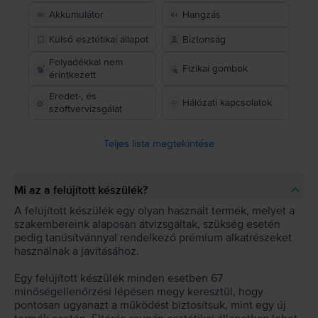
Akkumulátor
Hangzás
Külső esztétikai állapot
Biztonság
Folyadékkal nem
Fizikai gombok
érintkezett
Eredet-, és
Hálózati kapcsolatok
szoftvervizsgálat
Teljes lista megtekintése
Mi az a felújított készülék?
A felújított készülék egy olyan használt termék, melyet a
szakembereink alaposan átvizsgáltak, szükség esetén
pedig tanúsítvánnyal rendelkező prémium alkatrészeket
használnak a javításához.
Egy felújított készülék minden esetben 67
minőségellenőrzési lépésen megy keresztül, hogy
pontosan ugyanazt a működést biztosítsuk, mint egy új