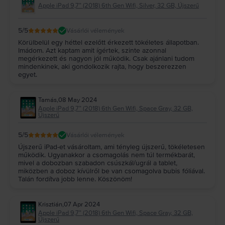
Apple iPad 9,7” (2018) 6th Gen Wifi, Silver, 32 GB, Újszerű
5
/5
Vásárlói vélemények
Körülbelül egy héttel ezelőtt érkezett tökéletes állapotban.
Imádom. Azt kaptam amit ígértek, szinte azonnal
megérkezett és nagyon jól működik. Csak ajánlani tudom
mindenkinek, aki gondolkozik rajta, hogy beszerezzen
egyet.
Tamás
,
08 May 2024
Apple iPad 9,7” (2018) 6th Gen Wifi, Space Gray, 32 GB,
Újszerű
5
/5
Vásárlói vélemények
Újszerű iPad-et vásároltam, ami tényleg újszerű, tökéletesen
működik. Ugyanakkor a csomagolás nem túl termékbarát,
mivel a dobozban szabadon csúszkál/ugrál a tablet,
miközben a doboz kívülről be van csomagolva bubis fóliával.
Talán fordítva jobb lenne. Köszönöm!
Krisztián
,
07 Apr 2024
Apple iPad 9,7” (2018) 6th Gen Wifi, Space Gray, 32 GB,
Újszerű