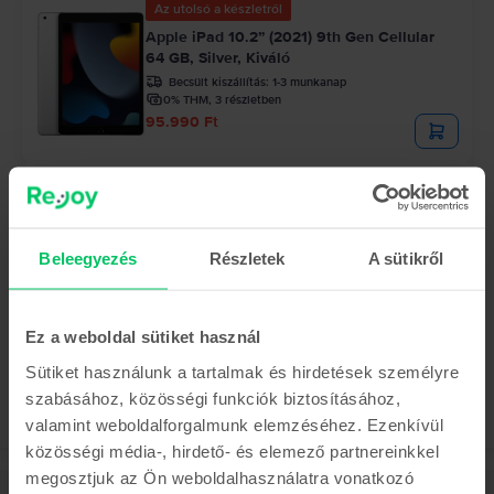
Az utolsó a készletről
Apple iPad 10.2” (2021) 9th Gen Cellular
64 GB, Silver, Kiváló
Becsült kiszállítás:
1-3 munkanap
0% THM, 3 részletben
95.990 Ft
Korlátozott készlet
Apple iPad 10.2” (2021) 9th Gen Cellular
64 GB, Space Gray, Nagyon jó
Beleegyezés
Részletek
A sütikről
Becsült kiszállítás:
1-3 munkanap
0% THM, 3 részletben
90.990 Ft
Ez a weboldal sütiket használ
Sütiket használunk a tartalmak és hirdetések személyre
szabásához, közösségi funkciók biztosításához,
valamint weboldalforgalmunk elemzéséhez. Ezenkívül
közösségi média-, hirdető- és elemező partnereinkkel
megosztjuk az Ön weboldalhasználatra vonatkozó