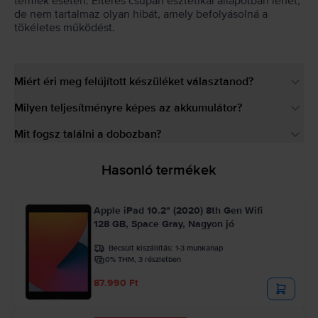
termék esetén. Eltérés csupán esztétikai állapotban lehet,
de nem tartalmaz olyan hibát, amely befolyásolná a
tökéletes működést.
Miért éri meg felújított készüléket választanod?
Milyen teljesítményre képes az akkumulátor?
Mit fogsz találni a dobozban?
Hasonló termékek
Apple iPad 10.2" (2020) 8th Gen Wifi
128 GB, Space Gray, Nagyon jó
Becsült kiszállítás:
1-3 munkanap
0% THM, 3 részletben
87.990 Ft