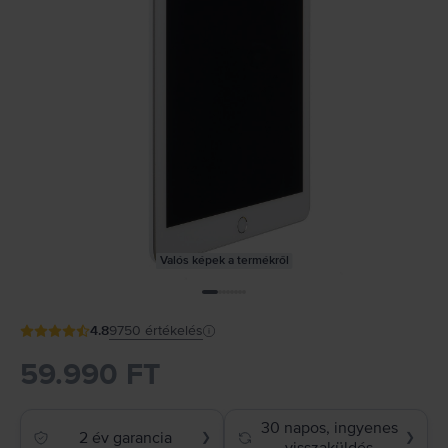
Valós képek a termékről
4.8
9750
értékelés
59.990 FT
30 napos, ingyenes
2 év garancia
❯
❯