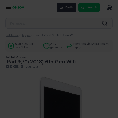
Eladás
Vásárlás
Tabletek
/
Apple
/
iPad 9,7” (2018) 6th Gen Wifi
Akár 40%-kal
2 év
Ingyenes visszaküldés 30
olcsóbban
garancia
napig
Tablet Apple
iPad 9,7” (2018) 6th Gen Wifi
128 GB, Silver, Jó