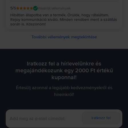
5
/5
Vásárlói vélemények
Hibátlan állapotba van a termék. Örülök, hogy rátaláltam.
Rejoy kommunikáció kiváló. Minden rendben ment a szállítás
során is. Köszönöm!
További vélemények megtekintése
Iratkozz fel a hírlevelünkre és
megajándékozunk egy 2000 Ft értékű
kuponnal!
Értesülj azonnal a legújabb kedvezményekről és
híreinkről!
Iratkozz fel