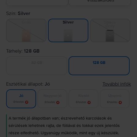
visszaküldés
Szín:
Silver
Gold
Space
Silver
Gray
Tárhely:
128 GB
32 GB
128 GB
Esztétikai állapot:
Jó
További infók
Nagyon jó
Kiváló
Újszerű
Jó
Értesítés
Értesítés
Értesítés
Értesítés
A termék jó állapotban van; észrevehető karcolások és
sérülések lehetnek rajta, de fóliával és tokkal ezek jelentős
része elfedhető. Ugyanúgy működik, mint egy új készülék.