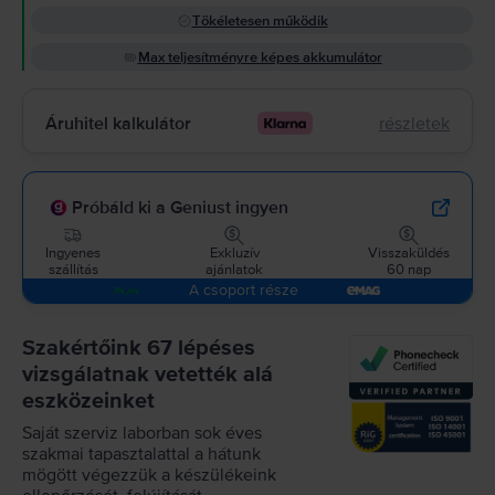
Tökéletesen működik
Max teljesítményre képes akkumulátor
Áruhitel kalkulátor
részletek
Próbáld ki a Geniust ingyen
Ingyenes
Exkluzív
Visszaküldés
szállítás
ajánlatok
60 nap
A csoport része
Szakértőink 67 lépéses
vizsgálatnak vetették alá
eszközeinket
Saját szerviz laborban sok éves
szakmai tapasztalattal a hátunk
mögött végezzük a készülékeink