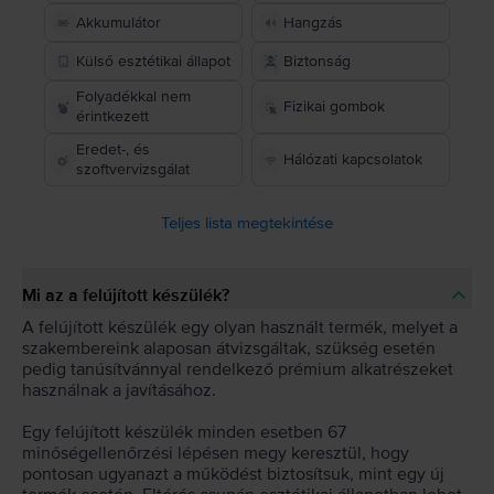
Akkumulátor
Hangzás
Külső esztétikai állapot
Biztonság
Folyadékkal nem
Fizikai gombok
érintkezett
Eredet-, és
Hálózati kapcsolatok
szoftvervizsgálat
Teljes lista megtekintése
Mi az a felújított készülék?
A felújított készülék egy olyan használt termék, melyet a
szakembereink alaposan átvizsgáltak, szükség esetén
pedig tanúsítvánnyal rendelkező prémium alkatrészeket
használnak a javításához.
Egy felújított készülék minden esetben 67
minőségellenőrzési lépésen megy keresztül, hogy
pontosan ugyanazt a működést biztosítsuk, mint egy új