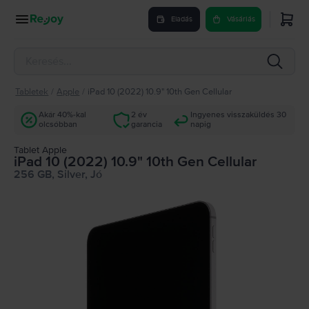
Eladás
Vásárlás
Tabletek
/
Apple
/
iPad 10 (2022) 10.9" 10th Gen Cellular
Akár 40%-kal
2 év
Ingyenes visszaküldés 30
olcsóbban
garancia
napig
Tablet Apple
iPad 10 (2022) 10.9" 10th Gen Cellular
256 GB, Silver, Jó