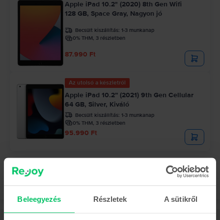
Apple iPad 10.2" (2020) 8th Gen Wifi
128 GB, Space Gray, Nagyon jó
Becsült kiszállítás:
1-3 munkanap
0% THM, 3 részletben
87.990 Ft
Az utolsó a készletről
Apple iPad 10.2” (2021) 9th Gen Cellular
64 GB, Silver, Kiváló
Becsült kiszállítás:
1-3 munkanap
0% THM, 3 részletben
95.990 Ft
Beleegyezés
Részletek
A sütikről