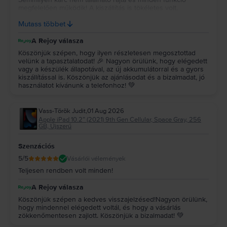
megfelelően működik! A kiszállítás is tökéletes volt,
összesen 3 nap alatt jutott el hozzám a készülék! Nagyon
Mutass többet
tudom ajánlani!
A Rejoy válasza
Köszönjük szépen, hogy ilyen részletesen megosztottad
velünk a tapasztalatodat! 🎉 Nagyon örülünk, hogy elégedett
vagy a készülék állapotával, az új akkumulátorral és a gyors
kiszállítással is. Köszönjük az ajánlásodat és a bizalmadat, jó
használatot kívánunk a telefonhoz! 💚
Vass-Török Judit
,
01 Aug 2026
Apple iPad 10.2” (2021) 9th Gen Cellular, Space Gray, 256
GB, Újszerű
Szenzációs
5
/5
Vásárlói vélemények
Teljesen rendben volt minden!
A Rejoy válasza
Köszönjük szépen a kedves visszajelzésed!Nagyon örülünk,
hogy mindennel elégedett voltál, és hogy a vásárlás
zökkenőmentesen zajlott. Köszönjük a bizalmadat! 💚