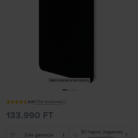
Valós képek a termékről
4.8
9750
értékelés
133.990 FT
30 napos, ingyenes
2 év garancia
❯
❯