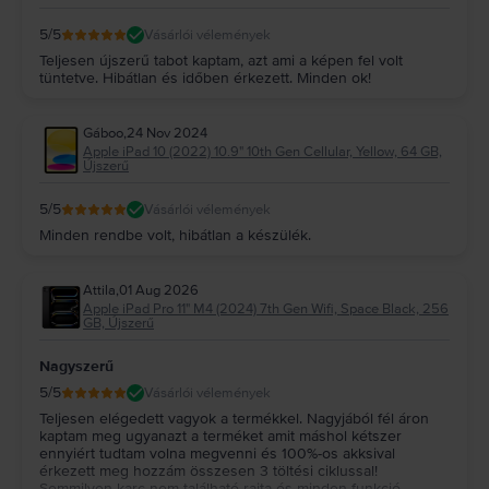
5
/5
Vásárlói vélemények
Teljesen újszerű tabot kaptam, azt ami a képen fel volt
tüntetve. Hibátlan és időben érkezett. Minden ok!
Gáboo
,
24 Nov 2024
Apple iPad 10 (2022) 10.9" 10th Gen Cellular, Yellow, 64 GB,
Újszerű
5
/5
Vásárlói vélemények
Minden rendbe volt, hibátlan a készülék.
Attila
,
01 Aug 2026
Apple iPad Pro 11" M4 (2024) 7th Gen Wifi, Space Black, 256
GB, Újszerű
Nagyszerű
5
/5
Vásárlói vélemények
Teljesen elégedett vagyok a termékkel. Nagyjából fél áron
kaptam meg ugyanazt a terméket amit máshol kétszer
ennyiért tudtam volna megvenni és 100%-os akksival
érkezett meg hozzám összesen 3 töltési ciklussal!
Semmilyen karc nem található rajta és minden funkció