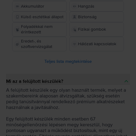
Akkumulátor
Hangzás
Külső esztétikai állapot
Biztonság
Folyadékkal nem
Fizikai gombok
érintkezett
Eredet-, és
Hálózati kapcsolatok
szoftvervizsgálat
Teljes lista megtekintése
Mi az a felújított készülék?
A felújított készülék egy olyan használt termék, melyet a
szakembereink alaposan átvizsgáltak, szükség esetén
pedig tanúsítvánnyal rendelkező prémium alkatrészeket
használnak a javításához.
Egy felújított készülék minden esetben 67
minőségellenőrzési lépésen megy keresztül, hogy
pontosan ugyanazt a működést biztosítsuk, mint egy új