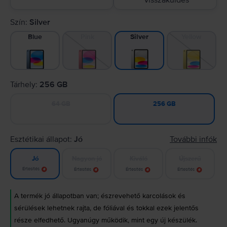
visszaküldés
Szín:
Silver
Blue
Pink
Yellow
Silver
Tárhely:
256 GB
64 GB
256 GB
Esztétikai állapot:
Jó
További infók
Nagyon jó
Kiváló
Újszerű
Jó
Értesítés
Értesítés
Értesítés
Értesítés
A termék jó állapotban van; észrevehető karcolások és
sérülések lehetnek rajta, de fóliával és tokkal ezek jelentős
része elfedhető. Ugyanúgy működik, mint egy új készülék.