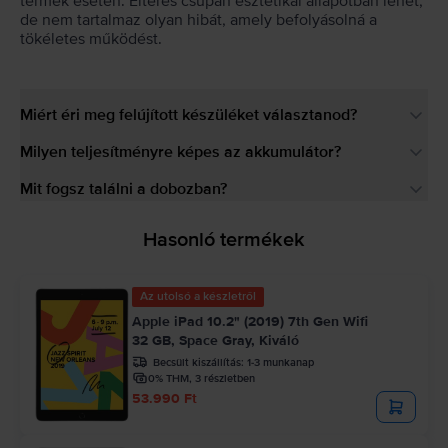
termék esetén. Eltérés csupán esztétikai állapotban lehet,
de nem tartalmaz olyan hibát, amely befolyásolná a
tökéletes működést.
Miért éri meg felújított készüléket választanod?
Milyen teljesítményre képes az akkumulátor?
Mit fogsz találni a dobozban?
Hasonló termékek
Az utolsó a készletről
Apple iPad 10.2" (2019) 7th Gen Wifi
32 GB, Space Gray, Kiváló
Becsült kiszállítás:
1-3 munkanap
0% THM, 3 részletben
53.990 Ft