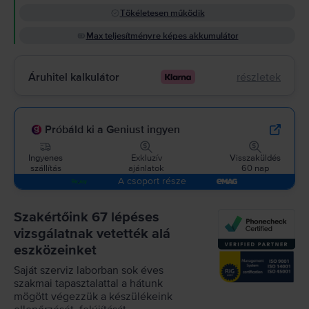
Tökéletesen működik
Max teljesítményre képes akkumulátor
Áruhitel kalkulátor
részletek
Próbáld ki a Geniust ingyen
Ingyenes
Exkluzív
Visszaküldés
szállítás
ajánlatok
60 nap
A csoport része
Szakértőink 67 lépéses
vizsgálatnak vetették alá
eszközeinket
Saját szerviz laborban sok éves
szakmai tapasztalattal a hátunk
mögött végezzük a készülékeink