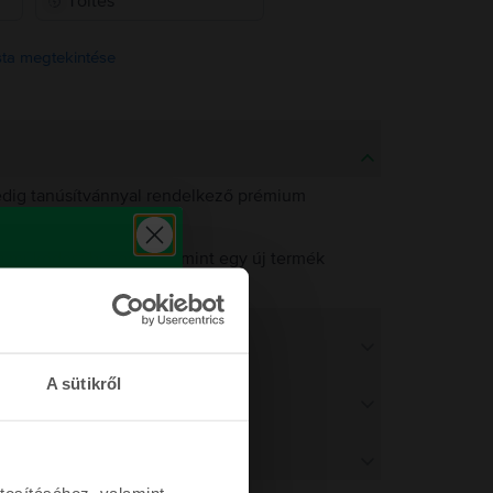
Töltés
ista megtekintése
pedig tanúsítvánnyal rendelkező prémium
 működést biztosítsuk, mint egy új termék
működést.
A sütikről
tosításához, valamint