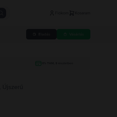
Fiókom
Kosaram
Eladás
Vásárlás
g
0% THM, 3 részletben
, Újszerű