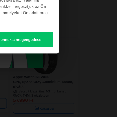
einkkel megosztjuk az Ön
l, amelyeket Ön adott meg
ennek a megengedése
etről
Apple Watch SE 2020
GPS, Space Gray Aluminium 44mm,
Kiváló
Becsült kiszállítás:
1-3 munkanap
0% THM, 3 részletben
57.990 Ft
Kosárba