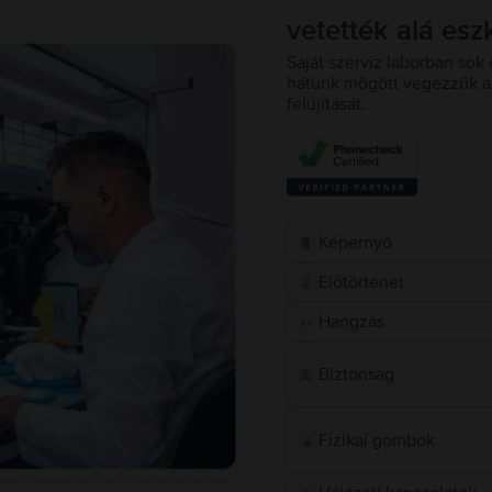
vetették alá esz
Saját szerviz laborban sok 
hátunk mögött végezzük a 
felújítását.
Képernyő
Előtörténet
Hangzás
Biztonság
Fizikai gombok