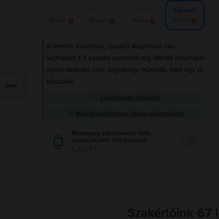
Jó
Nagyon jó
Kiváló
Újszerű
Értesítés
Értesítés
Értesítés
Értesítés
A termék tökéletes, újszerű állapotban van;
legfeljebb 1-2 szabad szemmel alig látható használati
nyom található rajta. Ugyanúgy működik, mint egy új
készülék.
Tökéletesen működik
Max teljesítményre képes akkumulátor
Műanyag kijelzővédő fólia,
szakszerűen felhelyezve
Enable
5.740 FT
Szakértőink 67 