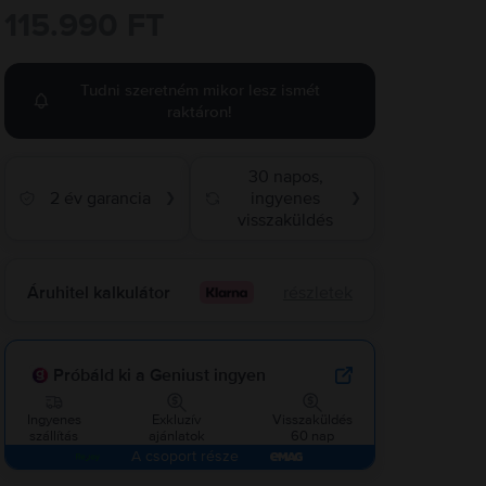
115.990 FT
Tudni szeretném mikor lesz ismét
raktáron!
30 napos,
2 év garancia
ingyenes
❯
❯
visszaküldés
Áruhitel kalkulátor
részletek
Próbáld ki a Geniust ingyen
Ingyenes
Exkluzív
Visszaküldés
szállítás
ajánlatok
60 nap
A csoport része