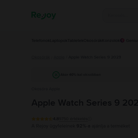
Telefonok
Laptopok
Tabletek
Okosórák
Konzolok
Geniu
Okosórák
Apple
/
Apple Watch Series 9 2023
/
Akár 40%-kal olcsóbban
Okosóra Apple
Apple Watch Series 9 20
4.8
9750
értékelés
A Rejoy ügyfeleinek
92%-a
ajánlja a terméket