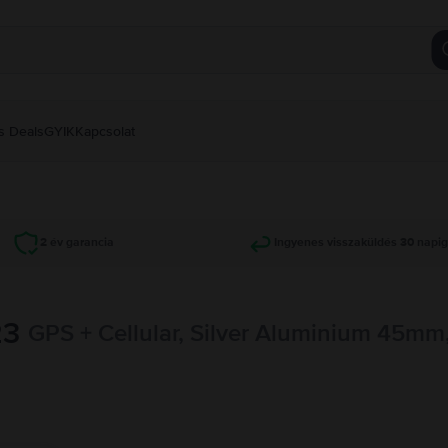
s Deals
GYIK
Kapcsolat
2 év garancia
Ingyenes visszaküldés 30 napi
23
GPS + Cellular, Silver Aluminium 45mm