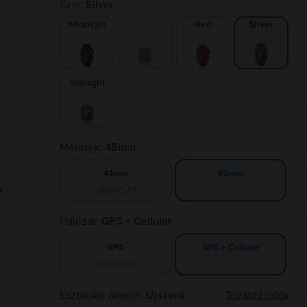
Szín:
Silver
Midnight
Pink
Red
Silver
Starlight
Méretek:
45mm
41mm
45mm
-8.000 Ft
Hálózat:
GPS + Cellular
GPS
GPS + Cellular
-14.000 Ft
Esztétikai állapot:
Újszerű
További infók