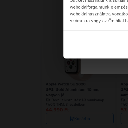
weboldalforgalmunk elemzésé
weboldalhasználatra vonatko
számukra vagy az Ön által ha
Kére
Utolsó 4 raktáron
Nem kérem a kup
Apple Watch SE 2020
App
GPS, Gold Aluminium 40mm,
GPS
Nagyon jó
44m
Becsült kiszállítás:
1-3 munkanap
B
0% THM, 3 részletben
0
44.990 Ft
57.
Kosárba