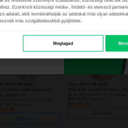
hez. Ezenkívül közösségi média-, hirdető- és elemező partner
zó adatait, akik kombinálhatják az adatokat más olyan adatokka
sznált más szolgáltatásokból gyűjtöttek.
Hasonló termékek
m a kupont
Megtagad
Mind
Az utolsó a készletről
Az utolsó a készl
ont a megrendelésemhez
le Watch SE 2020
Apple Watch SE 2020
 + Cellular, Silver Aluminium
GPS, Gold Aluminium 44mm, Jó
Becsült kiszállítás:
1-3 munkanap
m, Nagyon jó
0% THM, 3 részletben
ecsült kiszállítás:
1-3 munkanap
48.990 Ft
% THM, 3 részletben
990 Ft
Kosárba
Kosárba