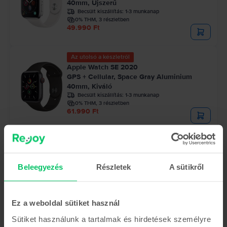
40mm, Újszerű
Becsült kiszállítás:
1-3 munkanap
0% THM, 3 részletben
49.990 Ft
Az utolsó a készletről
Apple Watch SE 2020
GPS + Cellular, Space Gray Aluminium
40mm, Kiváló
Becsült kiszállítás:
1-3 munkanap
0% THM, 3 részletben
61.990 Ft
Korlátozott készlet
Apple Watch SE 2020
GPS, Silver Aluminium 40mm, Újszerű
Beleegyezés
Részletek
A sütikről
Becsült kiszállítás:
1-3 munkanap
0% THM, 3 részletben
51.990 Ft
Ez a weboldal sütiket használ
Sütiket használunk a tartalmak és hirdetések személyre