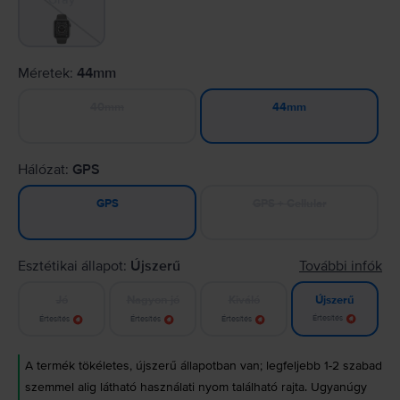
Méretek:
44mm
40mm
44mm
Hálózat:
GPS
GPS + Cellular
GPS
Esztétikai állapot:
Újszerű
További infók
Jó
Nagyon jó
Kiváló
Újszerű
Értesítés
Értesítés
Értesítés
Értesítés
A termék tökéletes, újszerű állapotban van; legfeljebb 1-2 szabad
szemmel alig látható használati nyom található rajta. Ugyanúgy