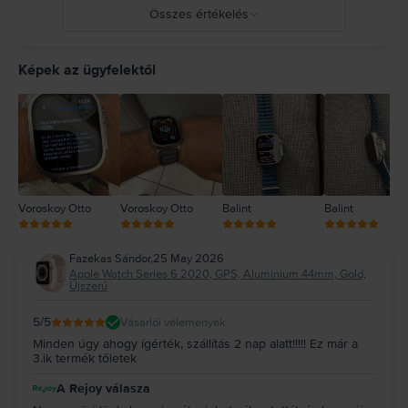
Összes értékelés
5
4
Képek az ügyfelektől
3
2
1
Voroskoy Otto
Voroskoy Otto
Balint
Balint
Fazekas Sándor
,
25 May 2026
Apple Watch Series 6 2020, GPS, Aluminium 44mm, Gold,
Újszerű
5
/5
Vásárlói vélemények
Minden úgy ahogy ígérték, szállítás 2 nap alatt!!!!! Ez már a
3.ik termék tőletek
A Rejoy válasza