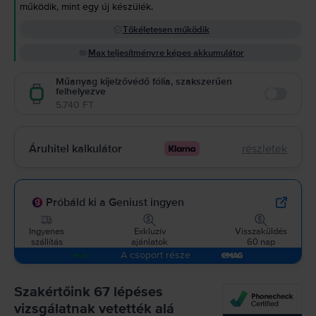
működik, mint egy új készülék.
Tökéletesen működik
Max teljesítményre képes akkumulátor
Műanyag kijelzővédő fólia, szakszerűen
felhelyezve
Enable
5.740 FT
Áruhitel kalkulátor
részletek
Próbáld ki a Geniust ingyen
Ingyenes
Exkluzív
Visszaküldés
szállítás
ajánlatok
60 nap
A csoport része
Szakértőink 67 lépéses
vizsgálatnak vetették alá