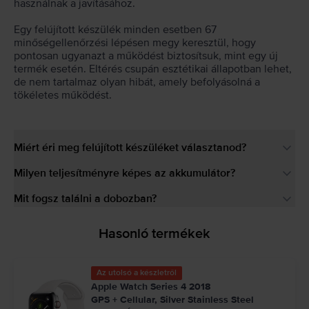
használnak a javításához.
Egy felújított készülék minden esetben 67
minőségellenőrzési lépésen megy keresztül, hogy
pontosan ugyanazt a működést biztosítsuk, mint egy új
termék esetén. Eltérés csupán esztétikai állapotban lehet,
de nem tartalmaz olyan hibát, amely befolyásolná a
tökéletes működést.
Miért éri meg felújított készüléket választanod?
Milyen teljesítményre képes az akkumulátor?
Mit fogsz találni a dobozban?
Hasonló termékek
Az utolsó a készletről
Apple Watch Series 4 2018
GPS + Cellular, Silver Stainless Steel