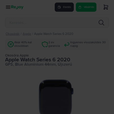
Eladás
Vásárlás
Okosórák
/
Apple
/
Apple Watch Series 6 2020
Akár 40%-kal
2 év
Ingyenes visszaküldés 30
olcsóbban
garancia
napig
Okosóra Apple
Apple Watch Series 6 2020
GPS, Blue Aluminium 44mm, Újszerű