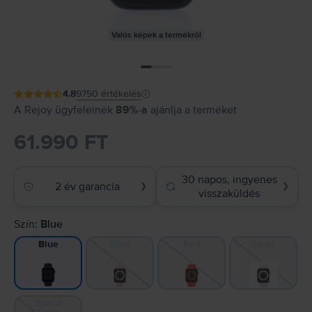
Valós képek a termékről
4.8
9750
értékelés
A Rejoy ügyfeleinek
89%-a
ajánlja a terméket
61.990 FT
30 napos, ingyenes
2 év garancia
❯
❯
visszaküldés
Szín:
Blue
Gold
Red
Silver
Blue
Space
Gray