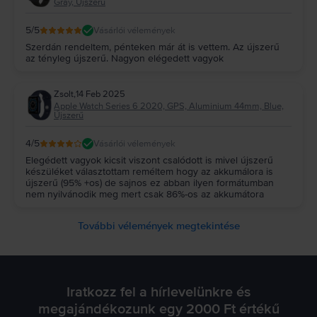
Gray, Újszerű
5
/5
Vásárlói vélemények
Szerdán rendeltem, pénteken már át is vettem. Az újszerű
az tényleg újszerű. Nagyon elégedett vagyok
Zsolt
,
14 Feb 2025
Apple Watch Series 6 2020, GPS, Aluminium 44mm, Blue,
Újszerű
4
/5
Vásárlói vélemények
Elegédett vagyok kicsit viszont csalódott is mivel újszerű
készüléket választottam reméltem hogy az akkumálora is
újszerű (95% +os) de sajnos ez abban ilyen formátumban
nem nyilvánodik meg mert csak 86%-os az akkumátora
További vélemények megtekintése
Iratkozz fel a hírlevelünkre és
megajándékozunk egy 2000 Ft értékű