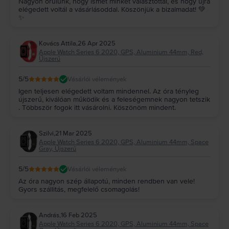
Nagyon örülünk, hogy ismét minket választottál, és hogy újra
elégedett voltál a vásárlásoddal. Köszönjük a bizalmadat! 💚
✨
Kovács Attila
,
26 Apr 2025
Apple Watch Series 6 2020, GPS, Aluminium 44mm, Red,
Újszerű
5
/5
Vásárlói vélemények
Igen teljesen elégedett voltam mindennel. Az óra tényleg
újszerű, kiválóan működik és a feleségemnek nagyon tetszik
. Többször fogok itt vásárolni. Köszönöm mindent.
Szilvi
,
21 Mar 2025
Apple Watch Series 6 2020, GPS, Aluminium 44mm, Space
Gray, Újszerű
5
/5
Vásárlói vélemények
Az óra nagyon szép állapotú, minden rendben van vele!
Gyors szállitás, megfelelő csomagolás!
András
,
16 Feb 2025
Apple Watch Series 6 2020, GPS, Aluminium 44mm, Space