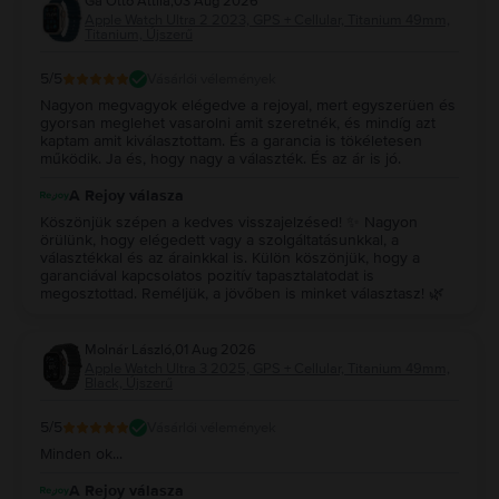
Gá Ottó Attila
,
03 Aug 2026
Apple Watch Ultra 2 2023, GPS + Cellular, Titanium 49mm,
Titanium, Újszerű
5
/5
Vásárlói vélemények
Nagyon megvagyok elégedve a rejoyal, mert egyszerüen és
gyorsan meglehet vasarolni amit szeretnék, és mindíg azt
kaptam amit kiválasztottam. És a garancia is tökéletesen
működik. Ja és, hogy nagy a választék. És az ár is jó.
A Rejoy válasza
Köszönjük szépen a kedves visszajelzésed! ✨ Nagyon
örülünk, hogy elégedett vagy a szolgáltatásunkkal, a
választékkal és az árainkkal is. Külön köszönjük, hogy a
garanciával kapcsolatos pozitív tapasztalatodat is
megosztottad. Reméljük, a jövőben is minket választasz! 🌿
Molnár László
,
01 Aug 2026
Apple Watch Ultra 3 2025, GPS + Cellular, Titanium 49mm,
Black, Újszerű
5
/5
Vásárlói vélemények
Minden ok...
A Rejoy válasza