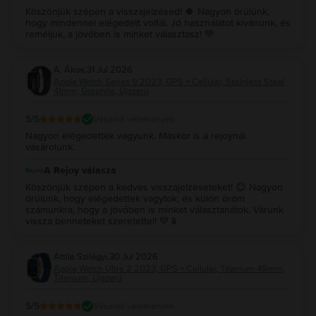
Köszönjük szépen a visszajelzésed! 🍀 Nagyon örülünk,
hogy mindennel elégedett voltál. Jó használatot kívánunk, és
reméljük, a jövőben is minket választasz! 💚
A. Ákos
,
31 Jul 2026
Apple Watch Series 9 2023, GPS + Cellular, Stainless Steel
41mm, Graphite, Újszerű
5
/5
Vásárlói vélemények
Nagyon elégedettek vagyunk. Máskor is a rejoynál
vásárolunk.
A Rejoy válasza
Köszönjük szépen a kedves visszajelzéseteket! 😊 Nagyon
örülünk, hogy elégedettek vagytok, és külön öröm
számunkra, hogy a jövőben is minket választanátok. Várunk
vissza benneteket szeretettel! 💚📱
Attila Szilágyi
,
30 Jul 2026
Apple Watch Ultra 2 2023, GPS + Cellular, Titanium 49mm,
Titanium, Újszerű
5
/5
Vásárlói vélemények