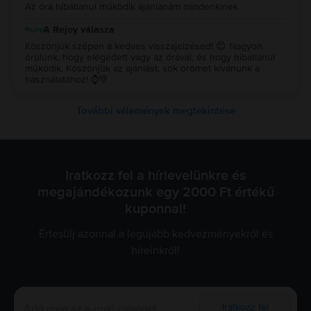
Az óra hibátlanul működik ajánlanám mindenkinek
A Rejoy válasza
Köszönjük szépen a kedves visszajelzésed! 😊 Nagyon
örülünk, hogy elégedett vagy az órával, és hogy hibátlanul
működik. Köszönjük az ajánlást, sok örömet kívánunk a
használatához! ⌚💚
További vélemények megtekintése
Iratkozz fel a hírlevelünkre és
megajándékozunk egy 2000 Ft értékű
kuponnal!
Értesülj azonnal a legújabb kedvezményekről és
híreinkről!
Iratkozz fel