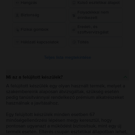
Hangzás
Külső esztétikai állapot
Folyadékkal nem
Biztonság
érintkezett
Eredet-, és
Fizikai gombok
szoftvervizsgálat
Hálózati kapcsolatok
Töltés
Teljes lista megtekintése
Mi az a felújított készülék?
A felújított készülék egy olyan használt termék, melyet a
szakembereink alaposan átvizsgáltak, szükség esetén
pedig tanúsítvánnyal rendelkező prémium alkatrészeket
használnak a javításához.
Egy felújított készülék minden esetben 67
minőségellenőrzési lépésen megy keresztül, hogy
pontosan ugyanazt a működést biztosítsuk, mint egy új
termék esetén. Eltérés csupán esztétikai állapotban lehet,