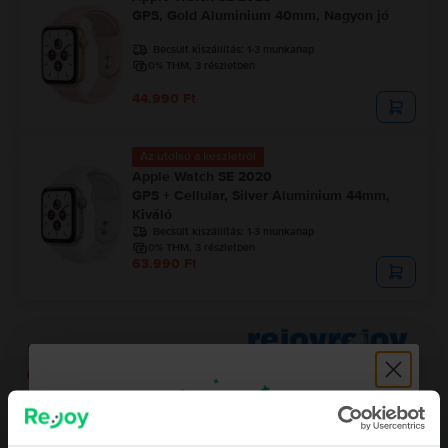
GPS, Gold Aluminium 40mm, Nagyon jó
Becsült kiszállítás:
1-3 munkanap
0% THM, 3 részletben
44.990 Ft
Az utolsó a készletről
Apple Watch SE 2020
GPS + Cellular, Silver Aluminium 44mm,
Kiváló
Becsült kiszállítás:
1-3 munkanap
0% THM, 3 részletben
63.990 Ft
Leírás