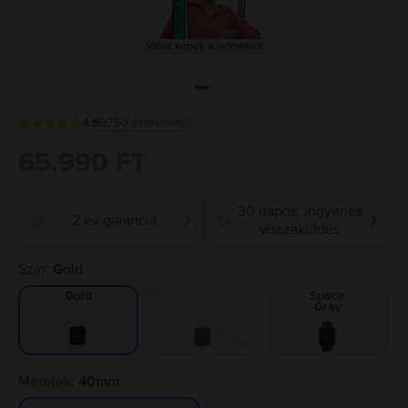
Valós képek a termékről
4.8
9750
értékelés
65.990 FT
30 napos, ingyenes
2 év garancia
❯
❯
visszaküldés
Szín:
Gold
Silver
Space
Gold
Gray
Méretek:
40mm