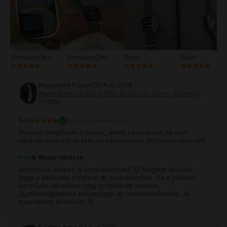
1
Voroskoy Otto
Voroskoy Otto
Balint
Balint
Nagyváradi Frigyes
,
03 Aug 2026
Apple Watch SE 2022, GPS, Aluminium 40mm, Midnight,
Újszerű
5
/5
Vásárlói vélemények
Teljesen megfelelő a célnak, amire használom! Az első
vásárlás nem jött össze, de ezzel semmi probléma nem volt!
A Rejoy válasza
Köszönjük szépen a visszajelzésed! 😊 Nagyon örülünk,
hogy a készülék megfelel az elvárásaidnak. Ha a jövőben
bármilyen kérdésed vagy problémád adódna,
ügyfélszolgálatunk készséggel áll rendelkezésedre. Jó
használatot kívánunk! 💚