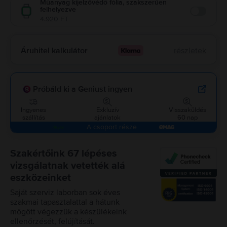
Műanyag kijelzővédő fólia, szakszerűen
felhelyezve
Enable
4.920 FT
Áruhitel kalkulátor
részletek
Próbáld ki a Geniust ingyen
Ingyenes
Exkluzív
Visszaküldés
szállítás
ajánlatok
60 nap
A csoport része
Szakértőink 67 lépéses
vizsgálatnak vetették alá
eszközeinket
Saját szerviz laborban sok éves
szakmai tapasztalattal a hátunk
mögött végezzük a készülékeink
ellenőrzését, felújítását.