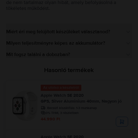
de nem tartalmaz olyan hibát, amely befolyásolná a
tökéletes működést.
Miért éri meg felújított készüléket választanod?
Milyen teljesítményre képes az akkumulátor?
Mit fogsz találni a dobozban?
Hasonló termékek
Az utolsó a készletről
Apple Watch SE 2020
GPS, Silver Aluminium 40mm, Nagyon jó
Becsült kiszállítás:
1-3 munkanap
0% THM, 3 részletben
44.990 Ft
Apple Watch SE 2020