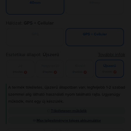
44mm
40mm
Hálózat:
GPS + Cellular
GPS
GPS + Cellular
Esztétikai állapot:
Újszerű
További infók
Jó
Nagyon jó
Kiváló
Újszerű
Értesítés
Értesítés
Értesítés
Értesítés
A termék tökéletes, újszerű állapotban van; legfeljebb 1-2 szabad
szemmel alig látható használati nyom található rajta. Ugyanúgy
működik, mint egy új készülék.
Tökéletesen működik
Max teljesítményre képes akkumulátor