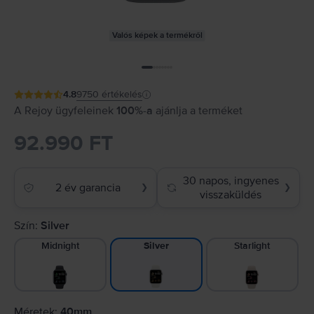
Valós képek a termékről
4.8
9750
értékelés
A Rejoy ügyfeleinek
100%-a
ajánlja a terméket
92.990 FT
30 napos, ingyenes
2 év garancia
❯
❯
visszaküldés
Szín:
Silver
Midnight
Starlight
Silver
Méretek:
40mm