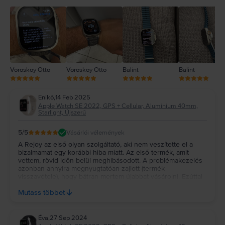
3
2
1
Voroskoy Otto
Voroskoy Otto
Balint
Balint
Enikő
,
14 Feb 2025
Apple Watch SE 2022, GPS + Cellular, Aluminium 40mm,
Starlight, Újszerű
5
/5
Vásárlói vélemények
A Rejoy az első olyan szolgáltató, aki nem veszítette el a
bizalmamat egy korábbi hiba miatt. Az első termék, amit
vettem, rövid időn belül meghibásodott. A problémakezelés
azonban annyira megnyugtatóan zajlott (termék
visszavétele), hogy bátran mertem újabbat vásárolni. Ezúttal
is szép, újszerű állapotban kaptam a terméket, remélem, ez
Mutass többet
alkalommal tartós is lesz.
Éva
,
27 Sep 2024