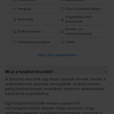
Hangzás
Külső esztétikai állapot
Folyadékkal nem
Biztonság
érintkezett
Eredet-, és
Fizikai gombok
szoftvervizsgálat
Hálózati kapcsolatok
Töltés
Teljes lista megtekintése
Mi az a felújított készülék?
A felújított készülék egy olyan használt termék, melyet a
szakembereink alaposan átvizsgáltak, szükség esetén
pedig tanúsítvánnyal rendelkező prémium alkatrészeket
használnak a javításához.
Egy felújított készülék minden esetben 67
minőségellenőrzési lépésen megy keresztül, hogy
pontosan ugyanazt a működést biztosítsuk, mint egy új