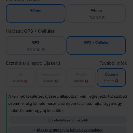
44mm
40mm
-13.000 Ft
Hálózat:
GPS + Cellular
GPS
GPS + Cellular
-33.000 Ft
Esztétikai állapot:
Újszerű
További infók
Jó
Nagyon jó
Kiváló
Újszerű
Értesítés
Értesítés
Értesítés
Értesítés
A termék tökéletes, újszerű állapotban van; legfeljebb 1-2 szabad
szemmel alig látható használati nyom található rajta. Ugyanúgy
működik, mint egy új készülék.
Tökéletesen működik
Max teljesítményre képes akkumulátor