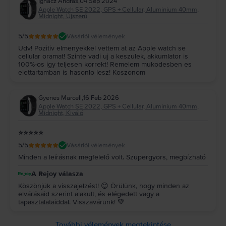
Ignacz Andras
,
04 Sep 2024
Apple Watch SE 2022, GPS + Cellular, Aluminium 40mm,
Midnight, Újszerű
5
/5
Vásárlói vélemények
Udv! Pozitiv elmenyekkel vettem at az Apple watch se
cellular oramat! Szinte vadi uj a keszulek, akkumlator is
100%-os igy teljesen korrekt! Remelem mukodesben es
elettartamban is hasonlo lesz! Koszonom
Gyenes Marcell
,
16 Feb 2026
Apple Watch SE 2022, GPS + Cellular, Aluminium 40mm,
Midnight, Kiváló
⭐️⭐️⭐️⭐️⭐️
5
/5
Vásárlói vélemények
Minden a leírásnak megfelelő volt. Szupergyors, megbízható
A Rejoy válasza
Köszönjük a visszajelzést! 😊 Örülünk, hogy minden az
elvárásaid szerint alakult, és elégedett vagy a
tapasztalataiddal. Visszavárunk! 💚
További vélemények megtekintése