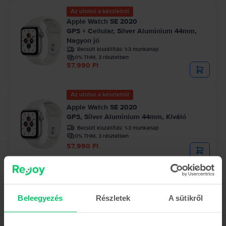
Az utolsó a készletről
Apple Watch SE 2020
GPS + Cellular, Silver Aluminium 44mm,
Nagyon jó
Becsült kiszállítás:
1-3 munkanap
0% THM, 3 részletben
57.990 Ft
Az utolsó a készletről
Apple Watch SE 2020
GPS, Silver Aluminium 44mm, Kiváló
Becsült kiszállítás:
1-3 munkanap
0% THM, 3 részletben
57.990 Ft
Beleegyezés
Részletek
A sütikről