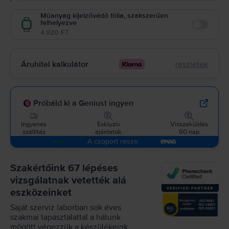
Műanyag kijelzővédő fólia, szakszerűen
felhelyezve
Enable
4.920 FT
Áruhitel kalkulátor
részletek
Próbáld ki a Geniust ingyen
Ingyenes
Exkluzív
Visszaküldés
szállítás
ajánlatok
60 nap
A csoport része
Szakértőink 67 lépéses
vizsgálatnak vetették alá
eszközeinket
Saját szerviz laborban sok éves
szakmai tapasztalattal a hátunk
mögött végezzük a készülékeink