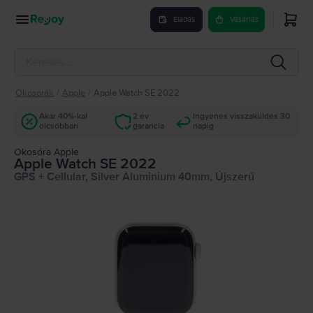
Eladás
Vásárlás
Okosórák
/
Apple
/
Apple Watch SE 2022
Akár 40%-kal
2 év
Ingyenes visszaküldés 30
olcsóbban
garancia
napig
Okosóra Apple
Apple Watch SE 2022
GPS + Cellular, Silver Aluminium 40mm, Újszerű