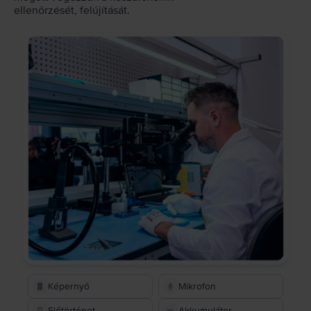
ellenőrzését, felújítását.
Képernyő
Mikrofon
Előtörténet
Akkumulátor