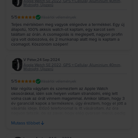
Apple Watch SE 2022, GPS + Cellular, Aluminium 40mm,
Midnight, Újszerű
5
/5
Vásárlói vélemények
Teljes mértékben meg vagyok elégedve a termékkel. Egy új
állapotú, 100% akksis watch-ot kaptam, egy karcot sem
találtam az órán. A csomagolás is meglepett, nagyon profin
újra volt dobozolva, és 2 munkanap alatt meg is kaptam a
csomagot. Köszönöm szépen!
V Péter
,
24 Sep 2024
Apple Watch SE 2022, GPS + Cellular, Aluminium 40mm,
Midnight, Újszerű
5
/5
Vásárlói vélemények
Már régóta vágytam és szemeztem az Apple Watch
okosórákkal, idén sok helyen voltam strandolni, elég lett
volna csak az órát vinnem magammal. Amikor láttam, hogy 3
év garanciát kapok a termékekre, úgy éreztem, hogy el jött a
vásárlás ideje. Előző telefonomat is itt vásároltam. Az óra
nagyon tetszik, de az zavar, hogy elég gyorsan merül, pedig
elvileg 100%-os teljesítményű akkumulátor van benne. Ez
Mutass többet
kicsit fusztrál és zavar.