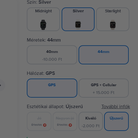
Szín:
Silver
Midnight
Starlight
Silver
Méretek:
44mm
40mm
44mm
-10.000 Ft
Hálózat:
GPS
GPS + Cellular
GPS
+ 15.000 Ft
Esztétikai állapot:
Újszerű
További infók
Jó
Nagyon jó
Kiváló
Újszerű
Értesítés
Értesítés
-2.000 Ft