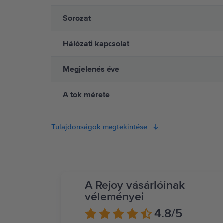
különösen óvatos, ha olyan egészségügyi állapotod van, amely cs
gyártójához az eszközöddel kapcsolatos konkrét információkért,
Sorozat
mágneses töltő tartozékai között. Az Apple Watch nem orvosi esz
ca/guide/watch/apdcf2ff54e9/11.0/watchos/11.0
Hálózati kapcsolat
Megjelenés éve
A tok mérete
Tulajdonságok megtekintése
A Rejoy vásárlóinak
véleményei
4.8
/5