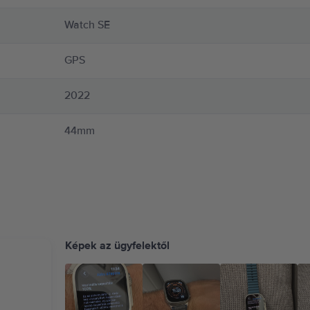
ökkenti a hőérzékelést a test közelében. Vedd le az Apple Watch-ot, ha az kellemet
 és hogy megtudd, szükséges-e biztonságos távolságot tartanod az orvosi eszközei
Watch SE
köz, és nem helyettesíti a professzionális orvosi tanácsadást. Részletes informác
GPS
2022
44mm
Képek az ügyfelektől