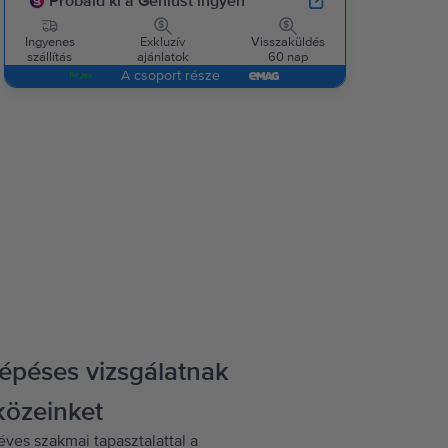
Próbáld ki a Geniust ingyen
Ingyenes
Exkluzív
Visszaküldés
szállítás
ajánlatok
60 nap
A csoport része
lépéses vizsgálatnak
közeinket
éves szakmai tapasztalattal a