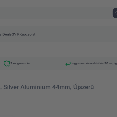
s Deals
GYIK
Kapcsolat
2 év garancia
Ingyenes visszaküldés 30 napi
, Silver Aluminium 44mm, Újszerű