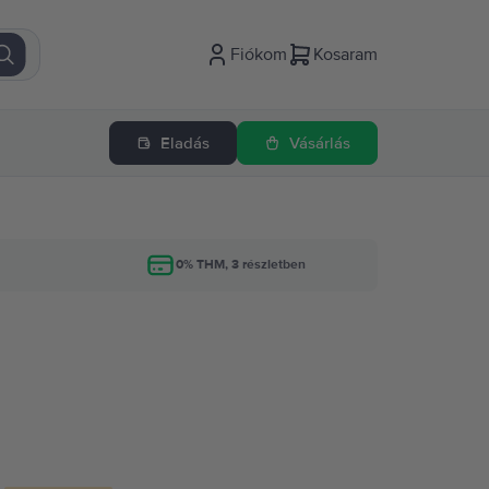
Fiókom
Kosaram
Eladás
Vásárlás
g
0% THM, 3 részletben