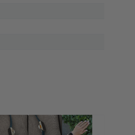
lenül forróvá válik. Fordulj orvoshoz és az orvosi eszköz
d és az Apple Watch, bizonyos szíjai, valamint az Apple Watch
ió:
https://support.apple.com/en-