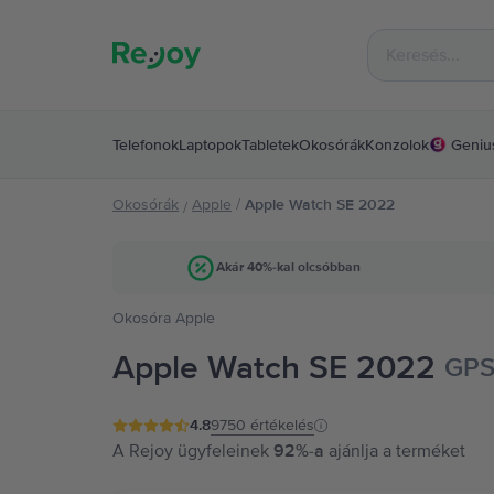
Telefonok
Laptopok
Tabletek
Okosórák
Konzolok
Geniu
Okosórák
Apple
/
Apple Watch SE 2022
/
Akár 40%-kal olcsóbban
Okosóra Apple
Apple Watch SE 2022
GPS
4.8
9750
értékelés
A Rejoy ügyfeleinek
92%-a
ajánlja a terméket