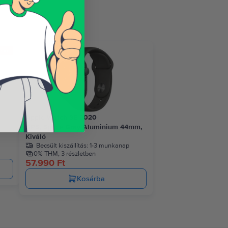
etről
Apple Watch SE 2020
GPS, Space Gray Aluminium 44mm,
Kiváló
Becsült kiszállítás:
1-3 munkanap
0% THM, 3 részletben
57.990 Ft
Kosárba