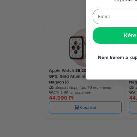
Korlátozott készlet
Kére
Nem kérem a kup
Apple Watch SE 2020
App
GPS, Gold Aluminium 40mm,
GPS
Nagyon jó
Nag
Becsült kiszállítás:
1-3 munkanap
B
0% THM, 3 részletben
0
44.990 Ft
44
Kosárba