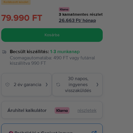
Korlátozott készlet
3
kamatmentes részlet
79.990 FT
26.663
Ft
/
hónap
Kosárba
Becsült kiszállítás:
1-3 munkanap
Csomagautomatába
:
490 FT
vagy
futárral
kiszállítva
990 FT
30 napos,
2 év garancia
ingyenes
❯
❯
visszaküldés
Áruhitel kalkulátor
részletek