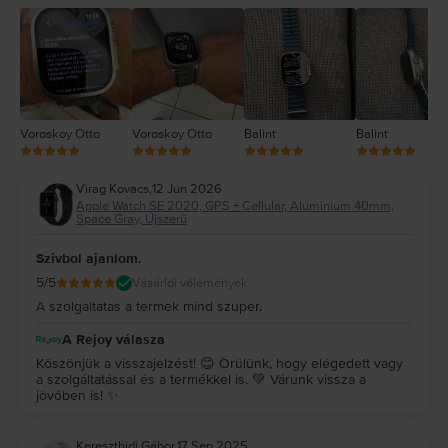
2
1
Voroskoy Otto
Voroskoy Otto
Balint
Balint
Virag Kovacs
,
12 Jun 2026
Apple Watch SE 2020, GPS + Cellular, Aluminium 40mm,
Space Gray, Újszerű
Szivbol ajanlom.
5
/5
Vásárlói vélemények
A szolgaltatas a termek mind szuper.
A Rejoy válasza
Köszönjük a visszajelzést! 😊 Örülünk, hogy elégedett vagy
a szolgáltatással és a termékkel is. 💚 Várunk vissza a
jövőben is! ✨
Kereszthidi Gábor
,
17 Sep 2025