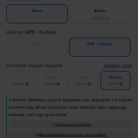
44mm
40mm
-6.000 Ft
Hálózat:
GPS + Cellular
GPS
GPS + Cellular
Esztétikai állapot:
Újszerű
További infók
Jó
Nagyon jó
Kiváló
Újszerű
Értesítés
Értesítés
Értesítés
Értesítés
A termék tökéletes, újszerű állapotban van; legfeljebb 1-2 szabad
szemmel alig látható használati nyom található rajta. Ugyanúgy
működik, mint egy új készülék.
Tökéletesen működik
Max teljesítményre képes akkumulátor