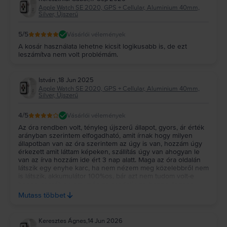
Apple Watch SE 2020, GPS + Cellular, Aluminium 40mm,
Silver, Újszerű
5
/5
Vásárlói vélemények
A kosár használata lehetne kicsit logikusabb is, de ezt
leszámítva nem volt problémám.
István
,
18 Jun 2025
Apple Watch SE 2020, GPS + Cellular, Aluminium 40mm,
Silver, Újszerű
4
/5
Vásárlói vélemények
Az óra rendben volt, tényleg újszerű állapot, gyors, ár érték
arányban szerintem elfogadható, amit írnak hogy milyen
állapotban van az óra szerintem az úgy is van, hozzám úgy
érkezett amit láttam képeken, szállítás úgy van ahogyan le
van az írva hozzám ide ért 3 nap alatt. Maga az óra oldalán
látszik egy enyhe karc, ha nem nézem meg közelebbről nem
is látszik, akkumulátor 100%os, bár azt nem tudom volt-e
benne cserélve vagy még az eredeti van benne, tegnap
feltöltöttem 100%ra ma néztem már 60% volt úgy hogy nem
Mutass többet
is használom itthol van, ettől azért kicsit félek mi lesz ha
tényleg használni fogom meddig fogja úgy bírni. A szíj hát az
eléggé gyenge minőségű számomra, amikor fel raktam ki is
Keresztes Ágnes
,
14 Jun 2026
jött belőle valami kis vasszerű dolog. Csomagolása egy