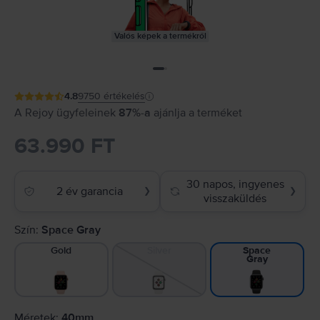
Valós képek a termékről
4.8
9750
értékelés
A Rejoy ügyfeleinek
87%-a
ajánlja a terméket
63.990 FT
30 napos, ingyenes
2 év garancia
❯
❯
visszaküldés
Szín:
Space Gray
Gold
Silver
Space
Gray
Méretek:
40mm