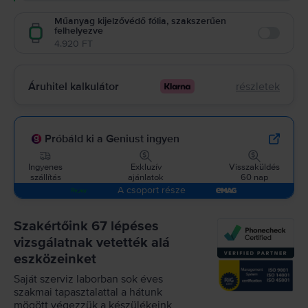
Műanyag kijelzővédő fólia, szakszerűen
felhelyezve
Enable
4.920 FT
Áruhitel kalkulátor
részletek
Próbáld ki a Geniust ingyen
Ingyenes
Exkluzív
Visszaküldés
szállítás
ajánlatok
60 nap
A csoport része
Szakértőink 67 lépéses
vizsgálatnak vetették alá
eszközeinket
Saját szerviz laborban sok éves
szakmai tapasztalattal a hátunk
mögött végezzük a készülékeink