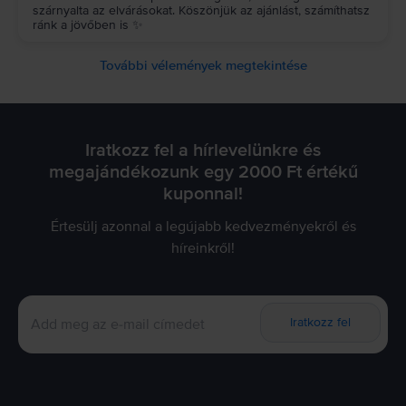
szárnyalta az elvárásokat. Köszönjük az ajánlást, számíthatsz
ránk a jövőben is ✨
További vélemények megtekintése
Iratkozz fel a hírlevelünkre és
megajándékozunk egy 2000 Ft értékű
kuponnal!
Értesülj azonnal a legújabb kedvezményekről és
híreinkről!
Iratkozz fel