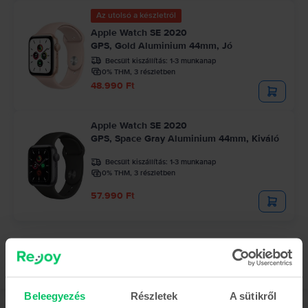
Az utolsó a készletről
Apple Watch SE 2020
GPS, Gold Aluminium 44mm, Jó
Becsült kiszállítás:
1-3 munkanap
0% THM, 3 részletben
48.990 Ft
Apple Watch SE 2020
GPS, Space Gray Aluminium 44mm, Kiváló
Becsült kiszállítás:
1-3 munkanap
0% THM, 3 részletben
57.990 Ft
Beleegyezés
Részletek
A sütikről