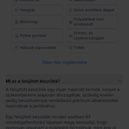
Hangzás
Külső esztétikai állapot
Folyadékkal nem
Biztonság
érintkezett
Eredet-, és
Fizikai gombok
szoftvervizsgálat
Hálózati kapcsolatok
Töltés
Teljes lista megtekintése
Mi az a felújított készülék?
A felújított készülék egy olyan használt termék, melyet a
szakembereink alaposan átvizsgáltak, szükség esetén
pedig tanúsítvánnyal rendelkező prémium alkatrészeket
használnak a javításához.
Egy felújított készülék minden esetben 67
minőségellenőrzési lépésen megy keresztül, hogy
pontosan ugyanazt a működést biztosítsuk, mint egy új