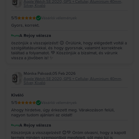
Apple Watch SE 2020, GPS + Cellular, Aluminium 40mm,
papírban érkezik alatta légbuborékos fóliával körbe tekerve
Silver, Kiváló
maga a doboz amiben mar az óra van, egy mágneses
rejoyos közepesen kemény doboz, ez a doboz lehetne
5
/5
Vásárlói vélemények
valamivel erősebb is én úgy gondolom mivel csak egy
márkás óra van benne ami nem 10 000 Ft, de ettől
Gyors, korrekt.
függetlenül 10-ből egy 7 adok rá azért.
A Rejoy válasza
öszönjük a visszajelzést! 😊 Örülünk, hogy elégedett voltál a
szolgáltatásunkkal, és hogy gyorsnak, valamint korrektnek
találtad a folyamatot. 💚 Köszönjük a bizalmat, és várunk
vissza a jövőben is! ✨
Mónika Pákozdi
,
05 Feb 2026
Apple Watch SE 2020, GPS + Cellular, Aluminium 40mm,
Silver, Kiváló
Kiváló
5
/5
Vásárlói vélemények
Ahogy hirdetve, úgy érkezett meg. Várakozáson felüli,
nagyon tudom ajánlani az oldalt!
A Rejoy válasza
Köszönjük a visszajelzést! 😊💚 Öröm olvasni, hogy a kapott
termék minden szempontból megfelelt, sőt még túl is