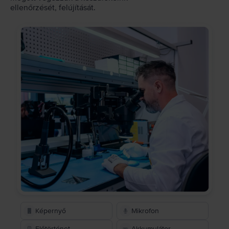
ellenőrzését, felújítását.
Képernyő
Mikrofon
Előtörténet
Akkumulátor