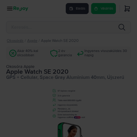
Eladás
Vásárlás
Okosórák
/
Apple
/
Apple Watch SE 2020
Akár 40%-kal
2 év
Ingyenes visszaküldés 30
olcsóbban
garancia
napig
Okosóra Apple
Apple Watch SE 2020
GPS + Cellular, Space Gray Aluminium 40mm, Újszerű