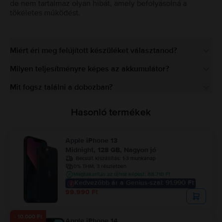
de nem tartalmaz olyan hibát, amely befolyásolná a
tökéletes működést.
Miért éri meg felújított készüléket választanod?
Milyen teljesítményre képes az akkumulátor?
Mit fogsz találni a dobozban?
Hasonló termékek
Apple iPhone 13
Midnight, 128 GB, Nagyon jó
Becsült kiszállítás:
1-3 munkanap
0% THM, 3 részletben
Megtakarítás az újhoz képest: 88.710 Ft
Kedvezőbb ár a Genius-szal: 91.990 Ft
99.990 Ft
- 10.000 Ft
Apple iPhone 14