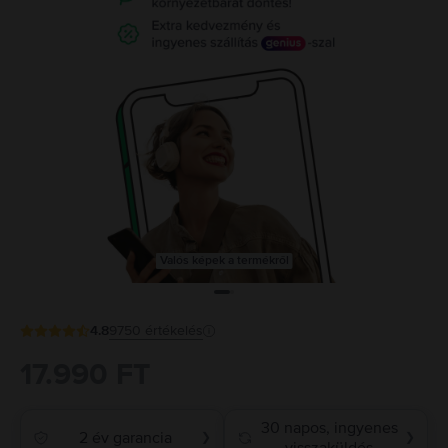
Valós képek a termékről
4.8
9750
értékelés
17.990 FT
30 napos, ingyenes
2 év garancia
❯
❯