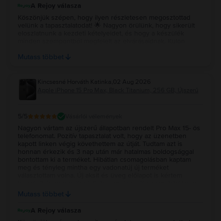
130 ezer forint megtakarítást!
A Rejoy válasza
Köszönjük szépen, hogy ilyen részletesen megosztottad
velünk a tapasztalatodat! 🌟 Nagyon örülünk, hogy sikerült
eloszlatnunk a kezdeti kételyeidet, és hogy a készülék
minden szempontból megfelelt az elvárásaidnak. Külön
köszönjük az ajánlásodat, sokat jelent számunkra. Jó
Mutass többet
használatot kívánunk a telefonhoz! 💚
Kincsesné Horváth Katinka
,
02 Aug 2026
Apple iPhone 15 Pro Max, Black Titanium, 256 GB, Újszerű
5
/5
Vásárlói vélemények
Nagyon vártam az újszerű állapotban rendelt Pro Max 15- ös
telefonomat. Pozitív tapasztalat volt, hogy az üzenetben
kapott linken végig követhettem az útját. Tudtam azt is
honnan érkezik és 3 nap után már hatalmas boldogsággal
bontottam ki a terméket. Hibátlan csomagolásban kaptam
meg és tényleg mintha egy vadonatúj új terméket
választottam volna. Új aksit és üveg előlapot is kértem
hozzá, 3 év garanciával. Seho egy karcolás, vagy hibát nem
találtam rajta,2 napja rajta lógok és most kell csak töltenem.
Mutass többet
Nagyon elégedett vagyok, szuper terméket kaptam 3 havi
részletfizetéssel. Remélem sokáig hű társam lesz! Köszönöm
A Rejoy válasza
Rejoy! 😍