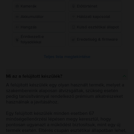
Kamerák
Előtörténet
Akkumulátor
Hálózati kapcsolat
Hangzás
Külső esztétikai állapot
Érintkezett-e
Eredetiség & firmware
folyadékkal
Teljes lista megtekintése
Mi az a felújított készülék?
A felújított készülék egy olyan használt termék, melyet a
szakembereink alaposan átvizsgáltak, szükség esetén
pedig tanúsítvánnyal rendelkező prémium alkatrészeket
használnak a javításához.
Egy felújított készülék minden esetben 67
minőségellenőrzési lépésen megy keresztül, hogy
pontosan ugyanazt a működést biztosítsuk, mint egy új
termék esetén. Eltérés csupán esztétikai állapotban lehet,