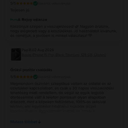
5
/5
Vásárlói vélemények
Teljesen jó.
A Rejoy válasza
Köszönjük szépen a visszajelzésed! 🌿 Nagyon örülünk,
hogy elégedett vagy a készülékkel. Jó használatot kívánunk,
és reméljük, a jövőben is minket választasz! 💚
Pap B
,
02 Aug 2026
Apple iPhone 15 Pro, Black Titanium, 128 GB, Újszerű
Óriási pozitív csalódás
5
/5
Vásárlói vélemények
Megmondom őszintén szkeptikus voltam az oldallal és az
üzletükkel kapcsolatban, és csak a 30 napos visszaküldési
lehetőség miatt rendeltem, de végül az egyik legjobb
döntésemmé vált! A telefon pontosan olyan állapotban
érkezett, mint a képeken feltűntetve, 100%-os akksival
kértem, ami egyébként hibátlanul működik (ezzel
kapcsolatban is aggodalmaim voltak), és amely a
szervízelőzmények szerint az egyetlen javítás, amit a telefon
valaha kapott! Bátran tudom és fogom is ajánlani ezt az oldalt
Mutass többet
bárkinek, akinek megér egy kizárólag vakuval látható karc