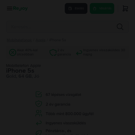
Eladás
Vásárlás
Mobiltelefonok
/
Apple
/
iPhone 5s
Akár 40%-kal
2 év
Ingyenes visszaküldés 30
olcsóbban
garancia
napig
Mobiltelefon Apple
iPhone 5s
Gold, 64 GB, Jó