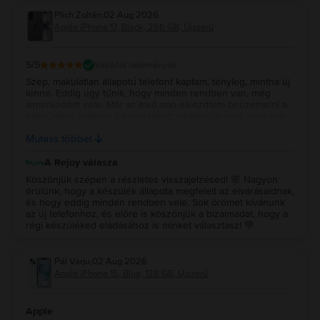
Plich Zoltán
,
02 Aug 2026
Apple iPhone 17, Black, 256 GB, Újszerű
5
/5
Vásárlói vélemények
Szép, makulátlan állapotú telefont kaptam, tényleg, mintha új
lenne. Eddig úgy tűnik, hogy minden rendben van, még
ismerkedem vele. Már az első nap elkezdtem beüzemelni a
készüléket, feltenni a megszokott alkalmazásokat, még van
néhány, ami hátravan. Előző készülékemet is itt fogom
Mutass többet
eladni, ahogy lementettem róla mindent.
A Rejoy válasza
Köszönjük szépen a részletes visszajelzésed! 🌸 Nagyon
örülünk, hogy a készülék állapota megfelelt az elvárásaidnak,
és hogy eddig minden rendben vele. Sok örömet kívánunk
az új telefonhoz, és előre is köszönjük a bizalmadat, hogy a
régi készüléked eladásához is minket választasz! 💚
Pál Varju
,
02 Aug 2026
Apple iPhone 15, Blue, 128 GB, Újszerű
Apple