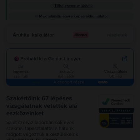
Tökéletesen működik
Max teljesítményre képes akkumulátor
Áruhitel kalkulátor
részletek
Próbáld ki a Geniust ingyen
Ingyenes
Exkluzív
Visszaküldés
szállítás
ajánlatok
60 nap
A csoport része
Szakértőink 67 lépéses
vizsgálatnak vetették alá
eszközeinket
Saját szerviz laborban sok éves
szakmai tapasztalattal a hátunk
mögött végezzük a készülékeink