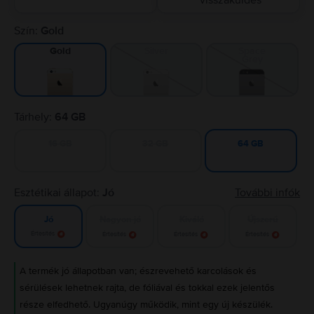
visszaküldés
Szín:
Gold
Silver
Space
Gold
Grey
Tárhely:
64 GB
16 GB
32 GB
64 GB
Esztétikai állapot:
Jó
További infók
Nagyon jó
Kiváló
Újszerű
Jó
Értesítés
Értesítés
Értesítés
Értesítés
A termék jó állapotban van; észrevehető karcolások és
sérülések lehetnek rajta, de fóliával és tokkal ezek jelentős
része elfedhető. Ugyanúgy működik, mint egy új készülék.