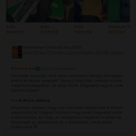
Anita
Anita
Anita
Sebestyén Tam
Kellenberger Sándor
,
02 Aug 2026
Apple iPhone 17 Pro Max, Cosmic Orange, 256 GB, Újszerű
5
/5
Vásárlói vélemények
Harmadik készülék, amit innen vásárolok, mindig azt kaptam,
amit a leírásban olvastam. Újszerű készülék, valóban ennek
megfelelő állapotban, az akksi 100%. Elégedett vagyok, csak
ajánlani tudom!
A Rejoy válasza
Köszönjük szépen, hogy már harmadik alkalommal is minket
választottál! 🌼 Nagyon örülünk, hogy ismét elégedett voltál
a készülékkel, és hogy az mindenben megfelelt a leírásnak.
Köszönjük az ajánlásodat és a bizalmadat, sokat jelent
számunkra! 💚