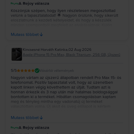
130 ezer forint megtakarítást!
A Rejoy válasza
Köszönjük szépen, hogy ilyen részletesen megosztottad
velünk a tapasztalatodat! 🌟 Nagyon örülünk, hogy sikerült
eloszlatnunk a kezdeti kételyeidet, és hogy a készülék
minden szempontból megfelelt az elvárásaidnak. Külön
köszönjük az ajánlásodat, sokat jelent számunkra. Jó
Mutass többet
használatot kívánunk a telefonhoz! 💚
Kincsesné Horváth Katinka
,
02 Aug 2026
Apple iPhone 15 Pro Max, Black Titanium, 256 GB, Újszerű
5
/5
Vásárlói vélemények
Nagyon vártam az újszerű állapotban rendelt Pro Max 15- ös
telefonomat. Pozitív tapasztalat volt, hogy az üzenetben
kapott linken végig követhettem az útját. Tudtam azt is
honnan érkezik és 3 nap után már hatalmas boldogsággal
bontottam ki a terméket. Hibátlan csomagolásban kaptam
meg és tényleg mintha egy vadonatúj új terméket
választottam volna. Új aksit és üveg előlapot is kértem
hozzá, 3 év garanciával. Seho egy karcolás, vagy hibát nem
találtam rajta,2 napja rajta lógok és most kell csak töltenem.
Mutass többet
Nagyon elégedett vagyok, szuper terméket kaptam 3 havi
részletfizetéssel. Remélem sokáig hű társam lesz! Köszönöm
A Rejoy válasza
Rejoy! 😍