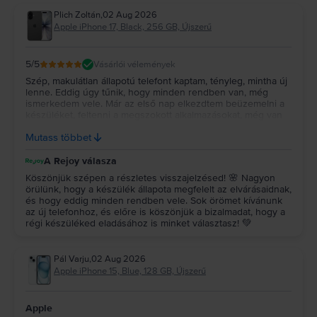
Plich Zoltán
,
02 Aug 2026
Apple iPhone 17, Black, 256 GB, Újszerű
5
/5
Vásárlói vélemények
Szép, makulátlan állapotú telefont kaptam, tényleg, mintha új
lenne. Eddig úgy tűnik, hogy minden rendben van, még
ismerkedem vele. Már az első nap elkezdtem beüzemelni a
készüléket, feltenni a megszokott alkalmazásokat, még van
néhány, ami hátravan. Előző készülékemet is itt fogom
Mutass többet
eladni, ahogy lementettem róla mindent.
A Rejoy válasza
Köszönjük szépen a részletes visszajelzésed! 🌸 Nagyon
örülünk, hogy a készülék állapota megfelelt az elvárásaidnak,
és hogy eddig minden rendben vele. Sok örömet kívánunk
az új telefonhoz, és előre is köszönjük a bizalmadat, hogy a
régi készüléked eladásához is minket választasz! 💚
Pál Varju
,
02 Aug 2026
Apple iPhone 15, Blue, 128 GB, Újszerű
Apple