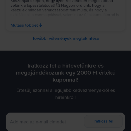
Köszönjük szépen, hogy ilyen részletesen megosztottad
velünk a tapasztalatodat! 🥰 Nagyon örülünk, hogy a
készülék minden várakozásodat felülmúlta, és hogy a
szállítással, a csomagolással, valamint az új akkumulátorral is
elégedett vagy. Külön köszönjük a bizalmadat és a kedves
szavaidat, jó használatot kívánunk az új telefonhoz, reméljük,
Mutass többet
valóban sokáig hű társad lesz! 💚
További vélemények megtekintése
Iratkozz fel a hírlevelünkre és
megajándékozunk egy 2000 Ft értékű
kuponnal!
Értesülj azonnal a legújabb kedvezményekről és
híreinkről!
Iratkozz fel