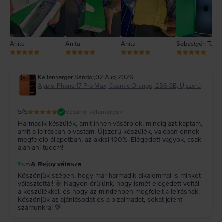
Anita
Anita
Anita
Sebestyén Tam
Kellenberger Sándor
,
02 Aug 2026
Apple iPhone 17 Pro Max, Cosmic Orange, 256 GB, Újszerű
5
/5
Vásárlói vélemények
Harmadik készülék, amit innen vásárolok, mindig azt kaptam,
amit a leírásban olvastam. Újszerű készülék, valóban ennek
megfelelő állapotban, az akksi 100%. Elégedett vagyok, csak
ajánlani tudom!
A Rejoy válasza
Köszönjük szépen, hogy már harmadik alkalommal is minket
választottál! 🌼 Nagyon örülünk, hogy ismét elégedett voltál
a készülékkel, és hogy az mindenben megfelelt a leírásnak.
Köszönjük az ajánlásodat és a bizalmadat, sokat jelent
számunkra! 💚