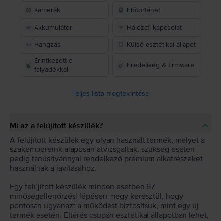
Kamerák
Előtörténet
Akkumulátor
Hálózati kapcsolat
Hangzás
Külső esztétikai állapot
Érintkezett-e
Eredetiség & firmware
folyadékkal
Teljes lista megtekintése
Mi az a felújított készülék?
A felújított készülék egy olyan használt termék, melyet a
szakembereink alaposan átvizsgáltak, szükség esetén
pedig tanúsítvánnyal rendelkező prémium alkatrészeket
használnak a javításához.
Egy felújított készülék minden esetben 67
minőségellenőrzési lépésen megy keresztül, hogy
pontosan ugyanazt a működést biztosítsuk, mint egy új
termék esetén. Eltérés csupán esztétikai állapotban lehet,