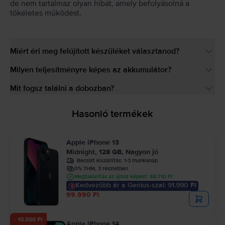
de nem tartalmaz olyan hibát, amely befolyásolná a
tökéletes működést.
Miért éri meg felújított készüléket választanod?
Milyen teljesítményre képes az akkumulátor?
Mit fogsz találni a dobozban?
Hasonló termékek
Apple iPhone 13
Midnight, 128 GB, Nagyon jó
Becsült kiszállítás:
1-3 munkanap
0% THM, 3 részletben
Megtakarítás az újhoz képest: 88.710 Ft
Kedvezőbb ár a Genius-szal: 91.990 Ft
99.990 Ft
- 10.000 Ft
Apple iPhone 14