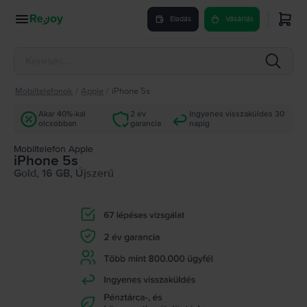
Eladás
Vásárlás
Mobiltelefonok
/
Apple
/
iPhone 5s
Akár 40%-kal
2 év
Ingyenes visszaküldés 30
olcsóbban
garancia
napig
Mobiltelefon Apple
iPhone 5s
Gold, 16 GB, Újszerű