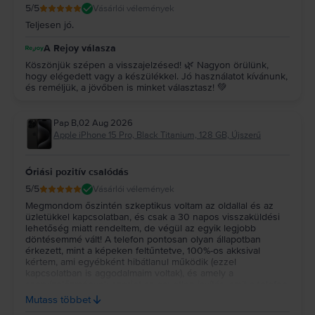
5
/5
Vásárlói vélemények
Teljesen jó.
A Rejoy válasza
Köszönjük szépen a visszajelzésed! 🌿 Nagyon örülünk,
hogy elégedett vagy a készülékkel. Jó használatot kívánunk,
és reméljük, a jövőben is minket választasz! 💚
Pap B
,
02 Aug 2026
Apple iPhone 15 Pro, Black Titanium, 128 GB, Újszerű
Óriási pozitív csalódás
5
/5
Vásárlói vélemények
Megmondom őszintén szkeptikus voltam az oldallal és az
üzletükkel kapcsolatban, és csak a 30 napos visszaküldési
lehetőség miatt rendeltem, de végül az egyik legjobb
döntésemmé vált! A telefon pontosan olyan állapotban
érkezett, mint a képeken feltűntetve, 100%-os akksival
kértem, ami egyébként hibátlanul működik (ezzel
kapcsolatban is aggodalmaim voltak), és amely a
szervízelőzmények szerint az egyetlen javítás, amit a telefon
valaha kapott! Bátran tudom és fogom is ajánlani ezt az oldalt
Mutass többet
bárkinek, akinek megér egy kizárólag vakuval látható karc