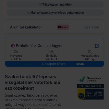
Tökéletesen működik
Max teljesítményre képes akkumulátor
Áruhitel kalkulátor
részletek
Próbáld ki a Geniust ingyen
Ingyenes
Exkluzív
Visszaküldés
szállítás
ajánlatok
60 nap
A csoport része
Szakértőink 67 lépéses
vizsgálatnak vetették alá
eszközeinket
Saját szerviz laborban sok éves
szakmai tapasztalattal a hátunk
mögött végezzük a készülékeink