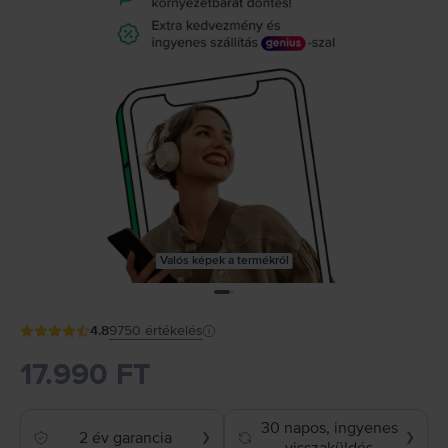
Valós képek a termékről
4.8
9750
értékelés
17.990 FT
30 napos, ingyenes
2 év garancia
❯
❯