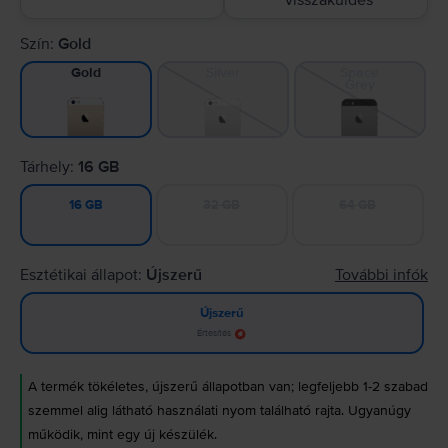
visszaküldés
Szín:
Gold
Silver
Space
Gold
Grey
Tárhely:
16 GB
32 GB
64 GB
16 GB
Esztétikai állapot:
Újszerű
További infók
Újszerű
Értesítés
A termék tökéletes, újszerű állapotban van; legfeljebb 1-2 szabad
szemmel alig látható használati nyom található rajta. Ugyanúgy
működik, mint egy új készülék.