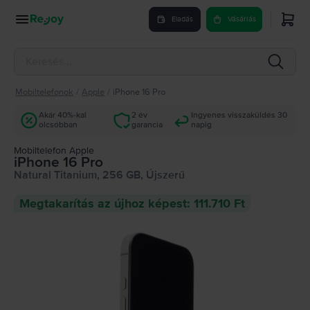
Eladás
Vásárlás
Mobiltelefonok
/
Apple
/
iPhone 16 Pro
Akár 40%-kal
2 év
Ingyenes visszaküldés 30
olcsóbban
garancia
napig
Mobiltelefon Apple
iPhone 16 Pro
Natural Titanium, 256 GB, Újszerű
Megtakarítás az újhoz képest: 111.710 Ft