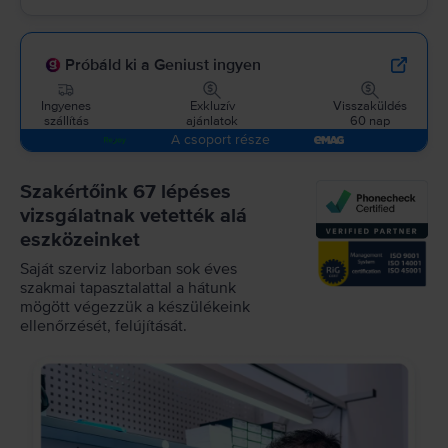
Próbáld ki a Geniust ingyen
Ingyenes
Exkluzív
Visszaküldés
szállítás
ajánlatok
60 nap
A csoport része
Szakértőink 67 lépéses
vizsgálatnak vetették alá
eszközeinket
Saját szerviz laborban sok éves
szakmai tapasztalattal a hátunk
mögött végezzük a készülékeink
ellenőrzését, felújítását.