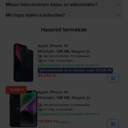
Milyen teljesítményre képes az akkumulátor?
Mit fogsz találni a dobozban?
Hasonló termékek
Apple iPhone 13
Midnight, 128 GB, Nagyon jó
Becsült kiszállítás:
1-3 munkanap
0% THM, 3 részletben
Megtakarítás az újhoz képest: 88.710 Ft
Kedvezőbb ár a Genius-szal: 91.990 Ft
99.990 Ft
- 10.000 Ft
Apple iPhone 14
Midnight, 128 GB, Nagyon jó
Becsült kiszállítás:
1-3 munkanap
0% THM, 3 részletben
Megtakarítás az újhoz képest: 100.010 Ft
121.990 Ft
131.990 Ft