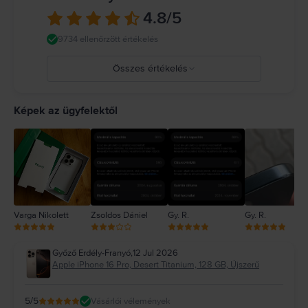
más tulajdon károsodását okozhatja. Részletes információ:
4.8
/5
https://support.apple.com/ro-ro/guide/iphone/iph301fc905/ios
9734 ellenőrzött értékelés
Összes értékelés
5
4
Képek az ügyfelektől
3
2
1
Varga Nikolett
Zsoldos Dániel
Gy. R.
Gy. R.
Győző Erdély-Franyó
,
12 Jul 2026
Apple iPhone 16 Pro, Desert Titanium, 128 GB, Újszerű
5
/5
Vásárlói vélemények