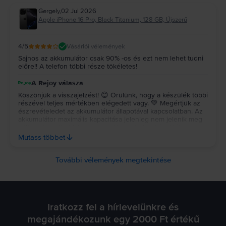
adott modell eredetileg gyári vízállósági tanúsítvánnyal
Gergely
,
02 Jul 2026
rendelkezett. Köszönjük a visszajelzésedet, és hogy a
Apple iPhone 16 Pro, Black Titanium, 128 GB, Újszerű
tapasztalatodat megosztottad velünk. ✨
4
/5
Vásárlói vélemények
Sajnos az akkumulátor csak 90% -os és ezt nem lehet tudni
előre!! A telefon többi része tökéletes!
A Rejoy válasza
Köszönjük a visszajelzést! 😊 Örülünk, hogy a készülék többi
részével teljes mértékben elégedett vagy. 💚 Megértjük az
észrevételedet az akkumulátor állapotával kapcsolatban. Az
akkumulátor maximális kapacitása jelenleg nem jelenik meg
külön a termékoldalon, ugyanakkor minden készülék
esetében az általunk vállalt 85–100% közötti tartományon
Mutass többet
belül van. Köszönjük, hogy megosztottad velünk a
véleményedet, az ilyen visszajelzések fontosak számunkra a
szolgáltatásunk fejlesztéséhez. Várunk vissza a jövőben is!
További vélemények megtekintése
✨
Iratkozz fel a hírlevelünkre és
megajándékozunk egy 2000 Ft értékű