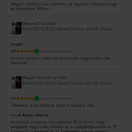
Nagyon rendben van a telefon, az egyetlen hátránya hogy
az akkumlator 88%os
DBotond
,
11 Jul 2026
Apple iPhone 16 Pro, Natural Titanium, 128 GB, Újszerű
szuper
5
/5
Vásárlói vélemények
minden rendben ment, várakozásnak megfelelően hála
Istennek!
Magyar Viktor
,
09 Jul 2026
Apple iPhone 16 Pro, Desert Titanium, 256 GB, Újszerű
5
/5
Vásárlói vélemények
Tökéletes a készülék.Az üzlet is csillagos ötös.
A Rejoy válasza
Köszönjük a kedves visszajelzést! 😊 Örülünk, hogy
elégedett vagy a készülékkel és a szolgáltatásunkkal is. 💚
Köszönjük a bizalmat és az értékelést, várunk vissza a