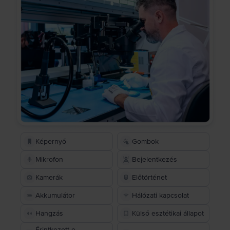
Képernyő
Gombok
Mikrofon
Bejelentkezés
Kamerák
Előtörténet
Akkumulátor
Hálózati kapcsolat
Hangzás
Külső esztétikai állapot
Érintkezett-e