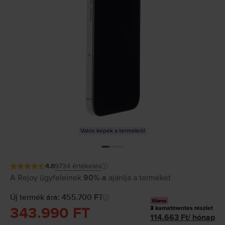
Valós képek a termékről
4.8
9734
értékelés
A Rejoy ügyfeleinek
90%-a
ajánlja a terméket
Új termék ára: 455.700 FT
343.990 FT
3
kamatmentes részlet
114.663
Ft
/
hónap