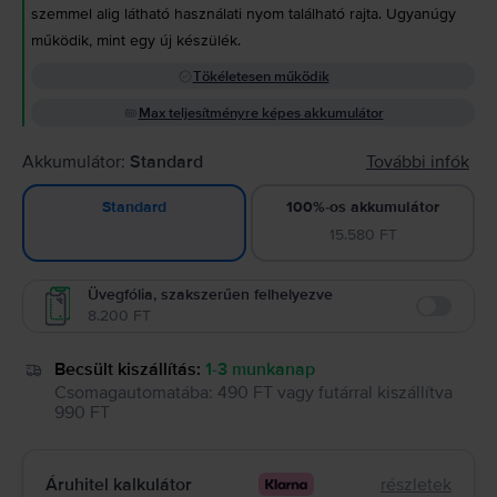
szemmel alig látható használati nyom található rajta. Ugyanúgy
működik, mint egy új készülék.
Tökéletesen működik
Max teljesítményre képes akkumulátor
Akkumulátor:
Standard
További infók
100%-os akkumulátor
Standard
15.580 FT
Üvegfólia, szakszerűen felhelyezve
8.200 FT
Enable
Becsült kiszállítás:
1-3 munkanap
Csomagautomatába
:
490 FT
vagy
futárral kiszállítva
990 FT
Áruhitel kalkulátor
részletek