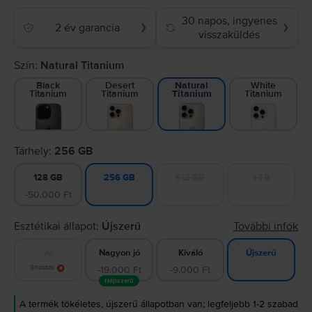
30 napos, ingyenes
2 év garancia
❯
❯
visszaküldés
Szín:
Natural Titanium
Black
Desert
White
Natural
Titanium
Titanium
Titanium
Titanium
Tárhely:
256 GB
128 GB
512 GB
1 TB
256 GB
-50.000 Ft
Esztétikai állapot:
Újszerű
További infók
Jó
Nagyon jó
Kiváló
Újszerű
Értesítés
-19.000 Ft
-9.000 Ft
Népszerű
A termék tökéletes, újszerű állapotban van; legfeljebb 1-2 szabad