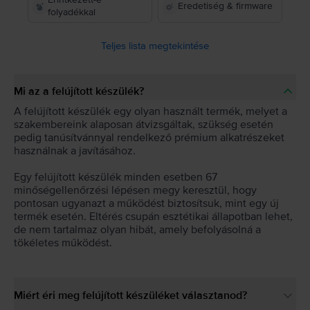
Eredetiség & firmware
folyadékkal
Teljes lista megtekintése
Mi az a felújított készülék?
A felújított készülék egy olyan használt termék, melyet a
szakembereink alaposan átvizsgáltak, szükség esetén
pedig tanúsítvánnyal rendelkező prémium alkatrészeket
használnak a javításához.
Egy felújított készülék minden esetben 67
minőségellenőrzési lépésen megy keresztül, hogy
pontosan ugyanazt a működést biztosítsuk, mint egy új
termék esetén. Eltérés csupán esztétikai állapotban lehet,
de nem tartalmaz olyan hibát, amely befolyásolná a
tökéletes működést.
Miért éri meg felújított készüléket választanod?