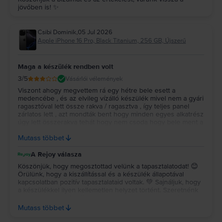
jövőben is! ✨
Csibi Dominik
,
05 Jul 2026
Apple iPhone 16 Pro, Black Titanium, 256 GB, Újszerű
Maga a készülék rendben volt
3
/5
Vásárlói vélemények
Viszont ahogy megvettem rá egy hétre bele esett a
medencébe , és az elvileg vízálló készülék mivel nem a gyári
ragasztóval lett össze rakva / ragasztva , így teljes panel
zárlatos lett , azt mondták bent hogy minden egyes alkatrész
úgy lett összerakva tehát hogy nem csoda hogy bele ment a
víz , Szóval ne tegyétek bele vízbe!! De maga a kiszállítás ,
Mutass többet
és a telefon teljesen renden volt ,
A Rejoy válasza
Köszönjük, hogy megosztottad velünk a tapasztalatodat! 😊
Örülünk, hogy a kiszállítással és a készülék állapotával
kapcsolatban pozitív tapasztalataid voltak. 💚 Sajnáljuk, hogy
a készülékkel ilyen kellemetlen helyzet történt. Szeretnénk
kiemelni, hogy a felújított készülékek esetében a gyártói
vízállóság nem garantálható, ezért a GYIK-ben is külön
Mutass többet
felhívjuk erre a figyelmet: az általunk forgalmazott felújított
készülékeket nem tekintjük vízállónak, még akkor sem, ha az