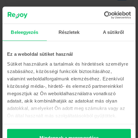
Apple iPhone 15
Black, 128 GB, Nagyon jó
Becsült kiszállítás:
1-3 munkanap
0% THM, 3 részletben
Beleegyezés
Részletek
A sütikről
Megtakarítás az újhoz képest: 77.900 Ft
183.990 Ft
Ez a weboldal sütiket használ
Sütiket használunk a tartalmak és hirdetések személyre
szabásához, közösségi funkciók biztosításához,
valamint weboldalforgalmunk elemzéséhez. Ezenkívül
közösségi média-, hirdető- és elemező partnereinkkel
megosztjuk az Ön weboldalhasználatra vonatkozó
Leírás
adatait, akik kombinálhatják az adatokat más olyan
Mobiltelefon Apple iPhone 16 Pro, Natural Titanium, 256 GB, Újszerű
adatokkal, amelyeket Ön adott meg számukra vagy az
Mutass többet
Ön által használt más szolgáltatásokból gyűjtöttek.
Termékmegfelelőségi információk
Mindennek a megengedése