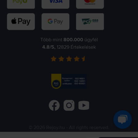
Több mint
800.000
ügyfél
4.8
/5,
12829
Értékelések
©
2026
Rejoy.hu
- All rights reserved.
Flip.ro
Flip.gr
Flip.bg