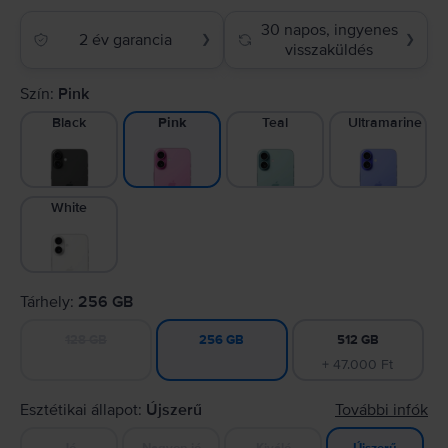
30 napos, ingyenes
2 év garancia
❯
❯
visszaküldés
Szín:
Pink
Black
Teal
Ultramarine
Pink
White
Tárhely:
256 GB
128 GB
512 GB
256 GB
+ 47.000 Ft
Esztétikai állapot:
Újszerű
További infók
Jó
Nagyon jó
Kiváló