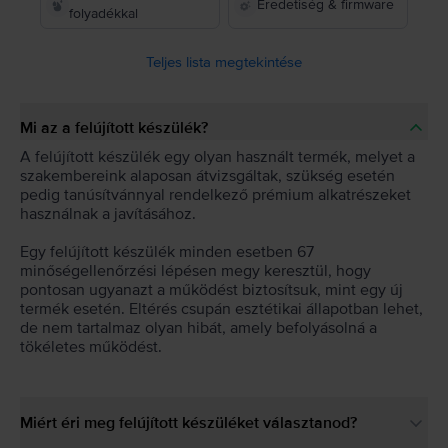
Eredetiség & firmware
folyadékkal
Teljes lista megtekintése
Mi az a felújított készülék?
A felújított készülék egy olyan használt termék, melyet a
szakembereink alaposan átvizsgáltak, szükség esetén
pedig tanúsítvánnyal rendelkező prémium alkatrészeket
használnak a javításához.
Egy felújított készülék minden esetben 67
minőségellenőrzési lépésen megy keresztül, hogy
pontosan ugyanazt a működést biztosítsuk, mint egy új
termék esetén. Eltérés csupán esztétikai állapotban lehet,
de nem tartalmaz olyan hibát, amely befolyásolná a
tökéletes működést.
Miért éri meg felújított készüléket választanod?