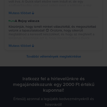
volt írva. A Quick start elsőre nem indult el, de egy
szoftverfrissítés után gond nélkül ment a költözés a régi
eszközről. Másodszor rendeltem innen telefont, meg vagyok
Mutass többet
elégedve.
A Rejoy válasza
Köszönjük, hogy ismét minket választottál, és megosztottad
velünk a tapasztalatodat! 😊 Örülünk, hogy sikerült
megtalálnod a keresett készüléket, és hogy az megfelelt a
leírásnak. Köszönjük azt is, hogy megosztottad a Quick
Starttal kapcsolatos tapasztalatodat. A jövőben is számíthatsz
Mutass többet
ránk, visszavárunk! 💚
További vélemények megtekintése
Iratkozz fel a hírlevelünkre és
megajándékozunk egy 2000 Ft értékű
kuponnal!
Értesülj azonnal a legújabb kedvezményekről és
híreinkről!