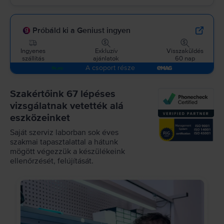
Próbáld ki a Geniust ingyen
Ingyenes
Exkluzív
Visszaküldés
szállítás
ajánlatok
60 nap
A csoport része
Szakértőink 67 lépéses
vizsgálatnak vetették alá
eszközeinket
Saját szerviz laborban sok éves
szakmai tapasztalattal a hátunk
mögött végezzük a készülékeink
ellenőrzését, felújítását.