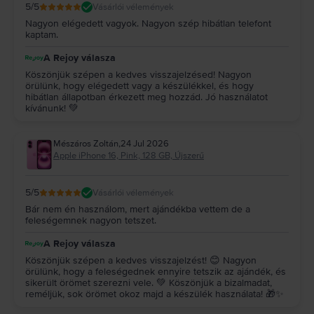
5
/5
Vásárlói vélemények
Nagyon elégedett vagyok. Nagyon szép hibátlan telefont
kaptam.
A Rejoy válasza
Köszönjük szépen a kedves visszajelzésed! Nagyon
örülünk, hogy elégedett vagy a készülékkel, és hogy
hibátlan állapotban érkezett meg hozzád. Jó használatot
kívánunk! 💚
Mészáros Zoltán
,
24 Jul 2026
Apple iPhone 16, Pink, 128 GB, Újszerű
5
/5
Vásárlói vélemények
Bár nem én használom, mert ajándékba vettem de a
feleségemnek nagyon tetszet.
A Rejoy válasza
Köszönjük szépen a kedves visszajelzést! 😊 Nagyon
örülünk, hogy a feleségednek ennyire tetszik az ajándék, és
sikerült örömet szerezni vele. 💚 Köszönjük a bizalmadat,
reméljük, sok örömet okoz majd a készülék használata! 🎁✨