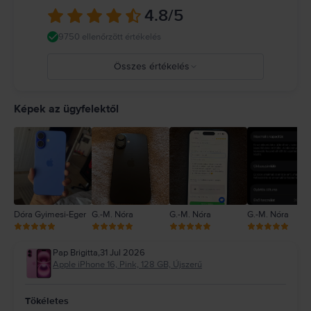
más tulajdon károsodását okozhatja. Részletes információ:
4.8
/5
https://support.apple.com/ro-ro/guide/iphone/iph301fc905/ios
9750 ellenőrzött értékelés
Összes értékelés
5
4
Képek az ügyfelektől
3
2
1
Dóra Gyimesi-Eger
G.-M. Nóra
G.-M. Nóra
G.-M. Nóra
Pap Brigitta
,
31 Jul 2026
Apple iPhone 16, Pink, 128 GB, Újszerű
Tökéletes