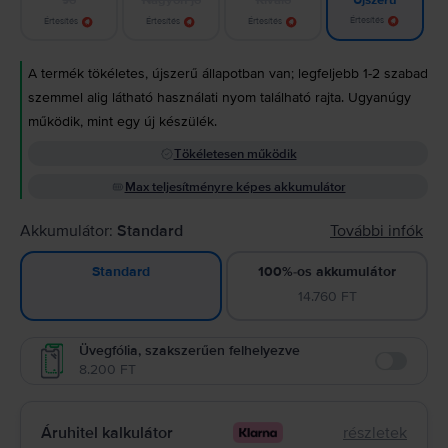
Újszerű
Értesítés
Értesítés
Értesítés
Értesítés
A termék tökéletes, újszerű állapotban van; legfeljebb 1-2 szabad
szemmel alig látható használati nyom található rajta. Ugyanúgy
működik, mint egy új készülék.
Tökéletesen működik
Max teljesítményre képes akkumulátor
Akkumulátor:
Standard
További infók
100%-os akkumulátor
Standard
14.760 FT
Üvegfólia, szakszerűen felhelyezve
8.200 FT
Enable
Áruhitel kalkulátor
részletek