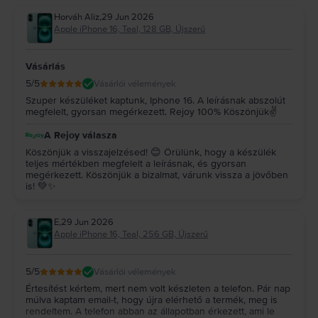
benneteket a jövőben is! ✨
Horváh Aliz
,
29 Jun 2026
Apple iPhone 16, Teal, 128 GB, Újszerű
Vásárlás
5
/5
Vásárlói vélemények
Szuper készüléket kaptunk, Iphone 16. A leírásnak abszolút
megfelelt, gyorsan megérkezett. Rejoy 100% Köszönjük✌️
A Rejoy válasza
Köszönjük a visszajelzésed! 😊 Örülünk, hogy a készülék
teljes mértékben megfelelt a leírásnak, és gyorsan
megérkezett. Köszönjük a bizalmat, várunk vissza a jövőben
is! 💚✨
E
,
29 Jun 2026
Apple iPhone 16, Teal, 256 GB, Újszerű
5
/5
Vásárlói vélemények
Értesítést kértem, mert nem volt készleten a telefon. Pár nap
múlva kaptam email-t, hogy újra elérhető a termék, meg is
rendeltem. A telefon abban az állapotban érkezett, ami le