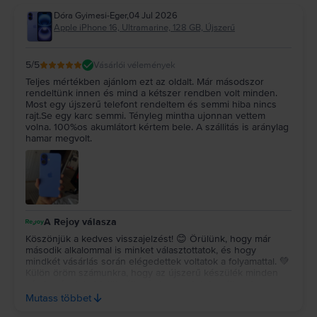
Dóra Gyimesi-Eger
,
04 Jul 2026
Apple iPhone 16, Ultramarine, 128 GB, Újszerű
5
/5
Vásárlói vélemények
Teljes mértékben ajánlom ezt az oldalt. Már másodszor
rendeltünk innen és mind a kétszer rendben volt minden.
Most egy újszerű telefont rendeltem és semmi hiba nincs
rajt.Se egy karc semmi. Tényleg mintha ujonnan vettem
volna. 100%os akumlátort kértem bele. A szállitás is aránylag
hamar megvolt.
A Rejoy válasza
Köszönjük a kedves visszajelzést! 😊 Örülünk, hogy már
második alkalommal is minket választottatok, és hogy
mindkét vásárlás során elégedettek voltatok a folyamattal. 💚
Külön öröm számunkra, hogy az újszerű készülék minden
várakozásotokat felülmúlta, és hogy a telefon állapota,
valamint az akkumulátor is megfelelt az elvárásoknak.
Mutass többet
Köszönjük az ajánlást és a bizalmat, várunk vissza