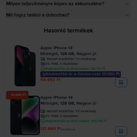
Milyen teljesítményre képes az akkumulátor?
Mit fogsz találni a dobozban?
Hasonló termékek
Apple iPhone 13
Midnight, 128 GB, Nagyon jó
Becsült kiszállítás:
1-3 munkanap
0% THM, 3 részletben
Megtakarítás az újhoz képest: 88.710 Ft
Kedvezőbb ár a Genius-szal: 91.990 Ft
99.990 Ft
- 10.000 Ft
Apple iPhone 14
Midnight, 128 GB, Nagyon jó
Becsült kiszállítás:
1-3 munkanap
0% THM, 3 részletben
Megtakarítás az újhoz képest: 100.010 Ft
121.990 Ft
131.990 Ft