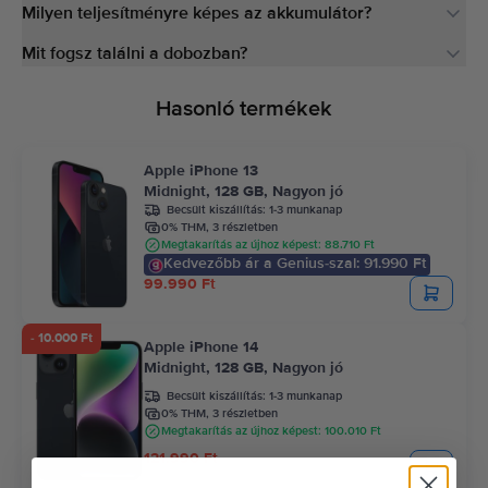
Milyen teljesítményre képes az akkumulátor?
Mit fogsz találni a dobozban?
Hasonló termékek
Apple iPhone 13
Midnight, 128 GB, Nagyon jó
Becsült kiszállítás:
1-3 munkanap
0% THM, 3 részletben
Megtakarítás az újhoz képest: 88.710 Ft
Kedvezőbb ár a Genius-szal: 91.990 Ft
99.990 Ft
- 10.000 Ft
Apple iPhone 14
Midnight, 128 GB, Nagyon jó
Becsült kiszállítás:
1-3 munkanap
0% THM, 3 részletben
Megtakarítás az újhoz képest: 100.010 Ft
121.990 Ft
131.990 Ft