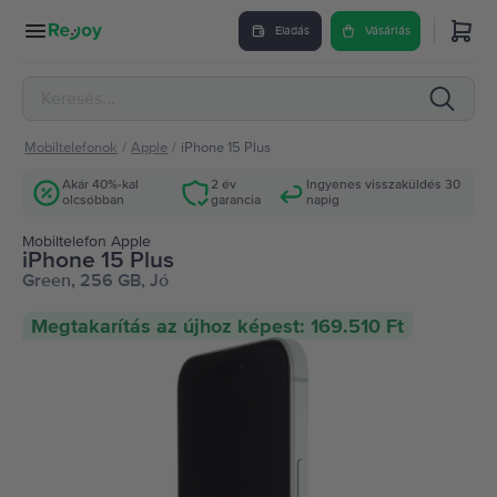
Eladás
Vásárlás
Mobiltelefonok
/
Apple
/
iPhone 15 Plus
Akár 40%-kal
2 év
Ingyenes visszaküldés 30
olcsóbban
garancia
napig
Mobiltelefon Apple
iPhone 15 Plus
Green, 256 GB, Jó
Megtakarítás az újhoz képest: 169.510 Ft