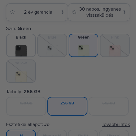
30 napos, ingyenes
2 év garancia
❯
❯
visszaküldés
Szín:
Green
Black
Blue
Pink
Green
Yellow
Tárhely:
256 GB
128 GB
512 GB
256 GB
Esztétikai állapot:
Jó
További infók
Nagyon jó
Kiváló
Újszerű