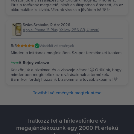
Köszönjük a visszajelzést! 😊 Örülünk, hogy az iPhone 15
Plus a fotóknak megfelelő, hibátlan állapotban érkezett, és az
Ellenőrizze itt, hogy mely kártyákkal lehet az iPhone 15 Plus-t
akkumulátor is kiváló. Várunk vissza a jövőben is! 💚✨
részletfizetéssel megvásárolni.Élvezze a Rejoy.hu rendkívül kedvező
ajánlatait az iPhone 15 Plus-ra, amely kiemelkedő teljesítményt kínál
előnyös áron.Ha az iPhone 15 Plus a kedvence, rendeljen minél előbb, mert
Szűcs Szabolcs
,
12 Apr 2026
a jó ajánlatok gyorsan elkelnek!
Apple iPhone 15 Plus, Yellow, 256 GB, Újszerű
5
/5
Vásárlói vélemények
Minden a leírásnak megfelelően. Szuper termékeket kaptam.
A Rejoy válasza
Köszönjük a bizalmad és a visszajelzésed! 🙂 Örülünk, hogy
mindenben megfeleltek az elvárásaidnak a termékek.
Bármikor fordulj hozzánk bizalommal a továbbiakban is! 💚
További vélemények megtekintése
Iratkozz fel a hírlevelünkre és
megajándékozunk egy 2000 Ft értékű