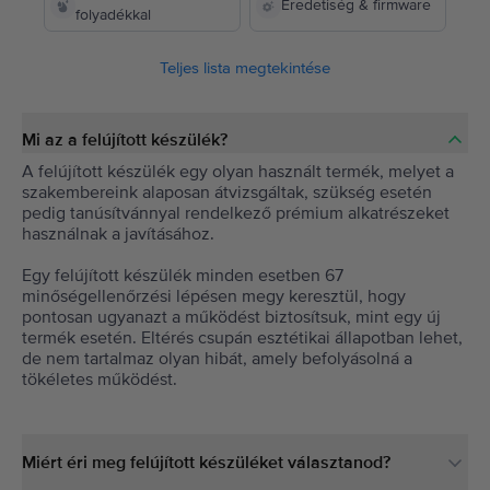
Eredetiség & firmware
folyadékkal
Teljes lista megtekintése
Mi az a felújított készülék?
A felújított készülék egy olyan használt termék, melyet a
szakembereink alaposan átvizsgáltak, szükség esetén
pedig tanúsítvánnyal rendelkező prémium alkatrészeket
használnak a javításához.
Egy felújított készülék minden esetben 67
minőségellenőrzési lépésen megy keresztül, hogy
pontosan ugyanazt a működést biztosítsuk, mint egy új
termék esetén. Eltérés csupán esztétikai állapotban lehet,
de nem tartalmaz olyan hibát, amely befolyásolná a
tökéletes működést.
Miért éri meg felújított készüléket választanod?