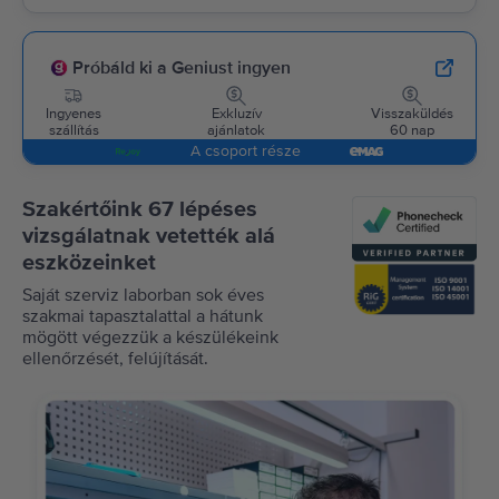
Próbáld ki a Geniust ingyen
Ingyenes
Exkluzív
Visszaküldés
szállítás
ajánlatok
60 nap
A csoport része
Szakértőink 67 lépéses
vizsgálatnak vetették alá
eszközeinket
Saját szerviz laborban sok éves
szakmai tapasztalattal a hátunk
mögött végezzük a készülékeink
ellenőrzését, felújítását.