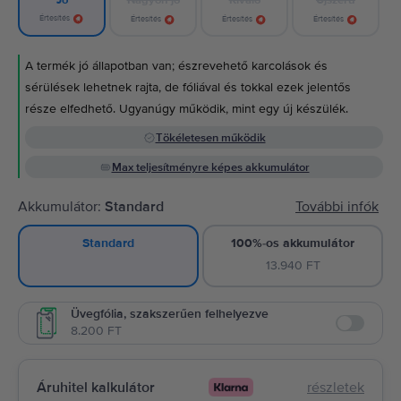
Jó
Értesítés
Értesítés
Értesítés
Értesítés
A termék jó állapotban van; észrevehető karcolások és
sérülések lehetnek rajta, de fóliával és tokkal ezek jelentős
része elfedhető. Ugyanúgy működik, mint egy új készülék.
Tökéletesen működik
Max teljesítményre képes akkumulátor
Akkumulátor:
Standard
További infók
100%-os akkumulátor
Standard
13.940 FT
Üvegfólia, szakszerűen felhelyezve
8.200 FT
Enable
Áruhitel kalkulátor
részletek