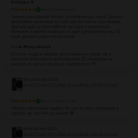
Csillagos 5
5
/5
Vásárlói vélemények
Termék vásárlásánál minden gördülékenyen ment. Újszerű
készüléket vásároltam és jobb lett mint amire számítottam.
Igaz ami igaz az akksi 88% de ez izgat a legkevésbé.
Remelem a telefon eladasom is ilyen gördülékeny lesz 😉
Csak ajánlani tudom mindenkinek
A Rejoy válasza
Örülünk, hogy a vásárlás gördülékenyen zajlott, és a
készülék felülmúlta a várakozásaidat 😊 Köszönjük az
ajánlást, és várunk vissza az eladáshoz is! 💚
Bence
,
03 Dec 2025
Apple iPhone 14 Pro Max, Space Black, 128 GB, Újszerű
5
/5
Vásárlói vélemények
Hibátlan készüléket kaptam. Ez volt az első vásárlásom a
rejoytól, de tuti nem az utolsó! 😎
Attila
,
08 Nov 2025
Apple iPhone 14 Pro Max, Space Black, 128 GB, Újszerű