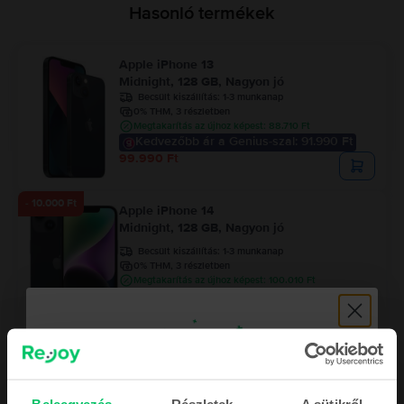
Hasonló termékek
Apple iPhone 13
Midnight, 128 GB, Nagyon jó
Becsült kiszállítás:
1-3 munkanap
0% THM, 3 részletben
Megtakarítás az újhoz képest: 88.710 Ft
Kedvezőbb ár a Genius-szal: 91.990 Ft
99.990 Ft
- 10.000 Ft
Apple iPhone 14
Midnight, 128 GB, Nagyon jó
Becsült kiszállítás:
1-3 munkanap
0% THM, 3 részletben
Megtakarítás az újhoz képest: 100.010 Ft
121.990 Ft
131.990 Ft
Apple iPhone 15
Black, 128 GB, Nagyon jó
Becsült kiszállítás:
1-3 munkanap
Beleegyezés
Részletek
A sütikről