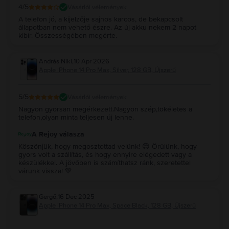
4
/5
Vásárlói vélemények
A telefon jó, a kijelzője sajnos karcos, de bekapcsolt
állapotban nem vehető észre. Az új akku nekem 2 napot
kibír. Összességében megérte.
András Niki
,
10 Apr 2026
Apple iPhone 14 Pro Max, Silver, 128 GB, Újszerű
5
/5
Vásárlói vélemények
Nagyon gyorsan megérkezett.Nagyon szép,tökéletes a
telefon,olyan minta teljesen új lenne.
A Rejoy válasza
Köszönjük, hogy megosztottad velünk! 😊 Örülünk, hogy
gyors volt a szállítás, és hogy ennyire elégedett vagy a
készülékkel. A jövőben is számíthatsz ránk, szeretettel
várunk vissza! 💚
Gergő
,
16 Dec 2025
Apple iPhone 14 Pro Max, Space Black, 128 GB, Újszerű