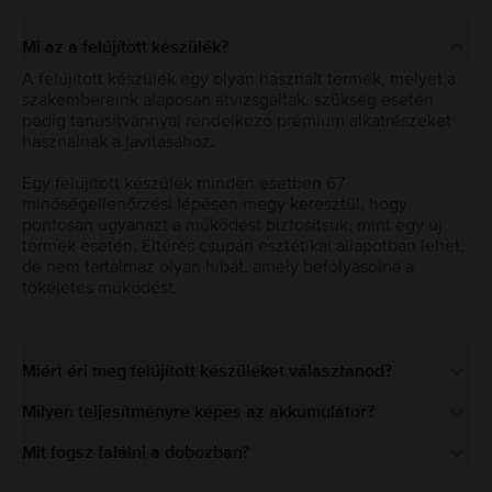
Mi az a felújított készülék?
A felújított készülék egy olyan használt termék, melyet a
szakembereink alaposan átvizsgáltak, szükség esetén
pedig tanúsítvánnyal rendelkező prémium alkatrészeket
használnak a javításához.
Egy felújított készülék minden esetben 67
minőségellenőrzési lépésen megy keresztül, hogy
pontosan ugyanazt a működést biztosítsuk, mint egy új
termék esetén. Eltérés csupán esztétikai állapotban lehet,
de nem tartalmaz olyan hibát, amely befolyásolná a
tökéletes működést.
Miért éri meg felújított készüléket választanod?
Milyen teljesítményre képes az akkumulátor?
Mit fogsz találni a dobozban?