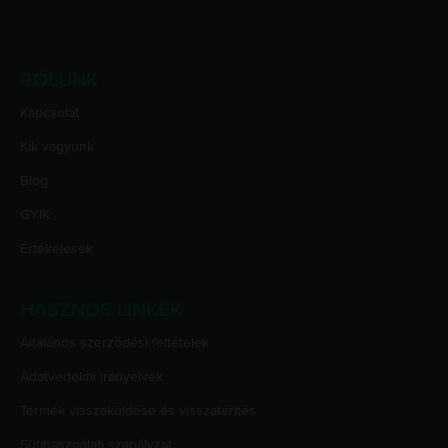
RÓLUNK
Kapcsolat
Kik vagyunk
Blog
GYIK
Értékelések
HASZNOS LINKEK
Általános szerződési feltételek
Adatvédelmi irányelvek
Termék visszaküldése és visszatérítés
Sütihasználati szabályzat