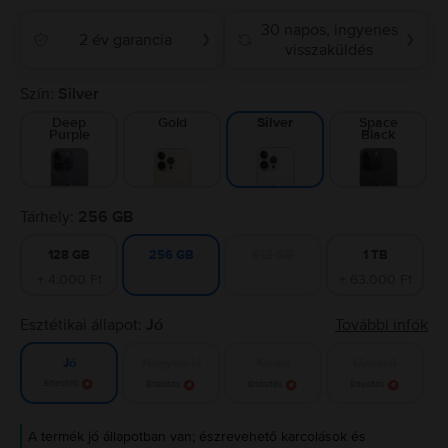
30 napos, ingyenes
2 év garancia
❯
❯
visszaküldés
Szín:
Silver
Deep
Gold
Space
Silver
Purple
Black
Tárhely:
256 GB
128 GB
512 GB
1 TB
256 GB
+ 4.000 Ft
+ 63.000 Ft
Esztétikai állapot:
Jó
További infók
Nagyon jó
Kiváló
Újszerű
Jó
Értesítés
Értesítés
Értesítés
Értesítés
A termék jó állapotban van; észrevehető karcolások és