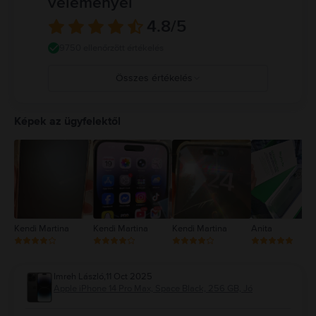
véleményei
jelenlétében tüzet, áramütést, személyi sérülést vagy az iPhone, illetve
más tulajdon károsodását okozhatja. Részletes információ:
4.8
/5
https://support.apple.com/ro-ro/guide/iphone/iph301fc905/ios
9750 ellenőrzött értékelés
Összes értékelés
5
4
Képek az ügyfelektől
3
2
1
Kendi Martina
Kendi Martina
Kendi Martina
Anita
Imreh László
,
11 Oct 2025
Apple iPhone 14 Pro Max, Space Black, 256 GB, Jó