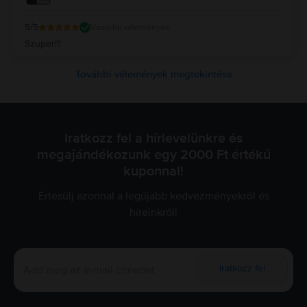
5
/5
Vásárlói vélemények
Szuper!!!
További vélemények megtekintése
Iratkozz fel a hírlevelünkre és
megajándékozunk egy 2000 Ft értékű
kuponnal!
Értesülj azonnal a legújabb kedvezményekről és
híreinkről!
Iratkozz fel