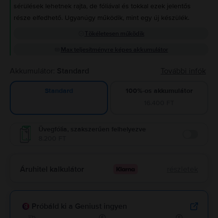
sérülések lehetnek rajta, de fóliával és tokkal ezek jelentős
része elfedhető. Ugyanúgy működik, mint egy új készülék.
Tökéletesen működik
Max teljesítményre képes akkumulátor
Akkumulátor:
Standard
További infók
100%-os akkumulátor
Standard
16.400 FT
Üvegfólia, szakszerűen felhelyezve
8.200 FT
Enable
Áruhitel kalkulátor
részletek
Próbáld ki a Geniust ingyen