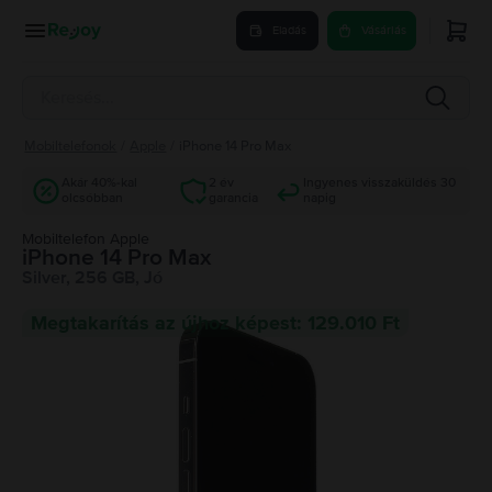
Eladás
Vásárlás
Mobiltelefonok
/
Apple
/
iPhone 14 Pro Max
Akár 40%-kal
2 év
Ingyenes visszaküldés 30
olcsóbban
garancia
napig
Mobiltelefon Apple
iPhone 14 Pro Max
Silver, 256 GB, Jó
Megtakarítás az újhoz képest: 129.010 Ft