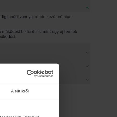
pedig tanúsítvánnyal rendelkező prémium
 működést biztosítsuk, mint egy új termék
működést.
A sütikről
tosításához, valamint