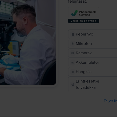
felújítását.
Képernyő
Mikrofon
Kamerák
Akkumulátor
Hangzás
Érintkezett-e
folyadékkal
Teljes l