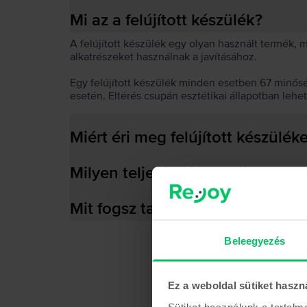
Mi az a felújított készülék?
A felújított készülék egy olyan használt termék,
alkatrészeket használnak a javításához.
Egy felújított készülék minden esetben 67 minős
esetén. Eltérés csupán esztétikai állapotban lehe
Miért éri meg felújított készülék
Milyen teljesítményre képes az
Mit fogsz találni a dobozban?
Beleegyezés
Ez a weboldal sütiket haszn
Sütiket használunk a tartal