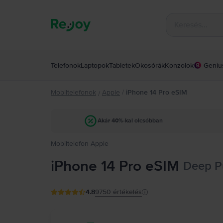
Telefonok
Laptopok
Tabletek
Okosórák
Konzolok
Geniu
Mobiltelefonok
Apple
/
iPhone 14 Pro eSIM
/
Akár 40%-kal olcsóbban
Mobiltelefon Apple
iPhone 14 Pro eSIM
Deep Pu
4.8
9750
értékelés