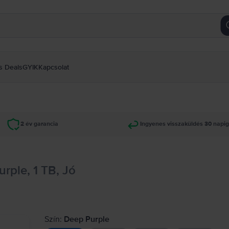
s Deals
GYIK
Kapcsolat
2 év garancia
Ingyenes visszaküldés 30 napi
rple, 1 TB, Jó
Szín:
Deep Purple