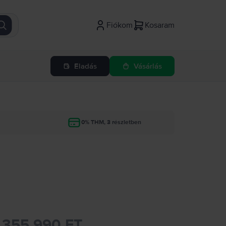
Fiókom
Kosaram
Eladás
Vásárlás
g
0% THM, 3 részletben
355.990 FT