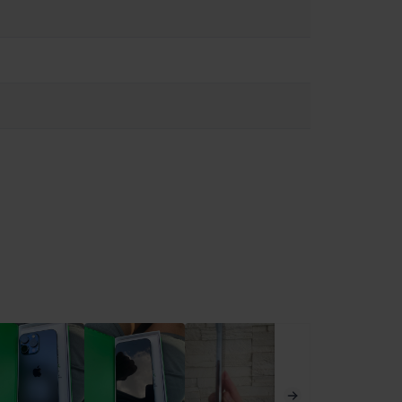
kerékpározás közben, és ne írj üzenetet vezetés közben). Tartsd
ég jelenlétében tüzet, áramütést, személyi sérülést vagy az