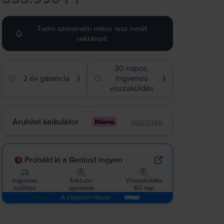
Tudni szeretném mikor lesz ismét
raktáron!
30 napos,
2 év garancia
ingyenes
❯
❯
visszaküldés
Áruhitel kalkulátor
részletek
Próbáld ki a Geniust ingyen
Ingyenes
Exkluzív
Visszaküldés
szállítás
ajánlatok
60 nap
A csoport része