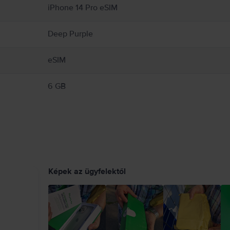
medet, és veszélyes helyzeteket okozhat (például ne hallgass zenét fejhallgatóval 
iPhone 14 Pro eSIM
látozó szabályokat. Sérült kábelek vagy adapterek használata, illetve töltés nedvess
nformáció:
https://support.apple.com/ro-ro/guide/iphone/iph301fc905/ios
Deep Purple
eSIM
6 GB
Képek az ügyfelektől