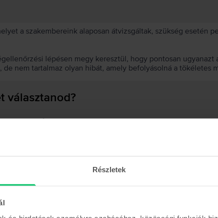
 melyet a szakembereink alaposan átvizsgáltak, szükség esetén 
égellenőrzési lépésen megy keresztül, hogy pontosan ugyanazt a
t, de nem tartalmaz olyan hibát, amely befolyásolná a tökéletes 
et választanod?
 akkumulátor?
Részletek
Hasonló termékek
ál
mak és hirdetések személyre szabásához, közösségi funkciók biz