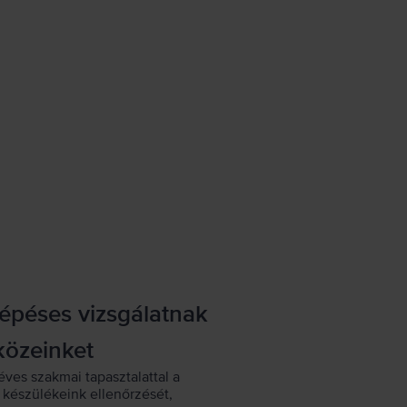
lépéses vizsgálatnak
közeinket
éves szakmai tapasztalattal a
készülékeink ellenőrzését,