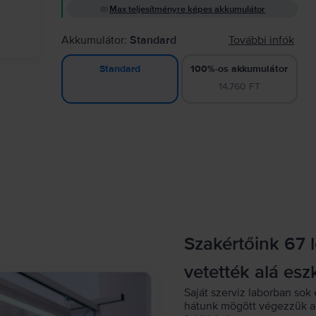
Max teljesítményre képes akkumulátor
Akkumulátor:
Standard
További infók
100%-os akkumulátor
Standard
14.760 FT
Szakértőink 67 
vetették alá esz
Saját szerviz laborban sok 
hátunk mögött végezzük a 