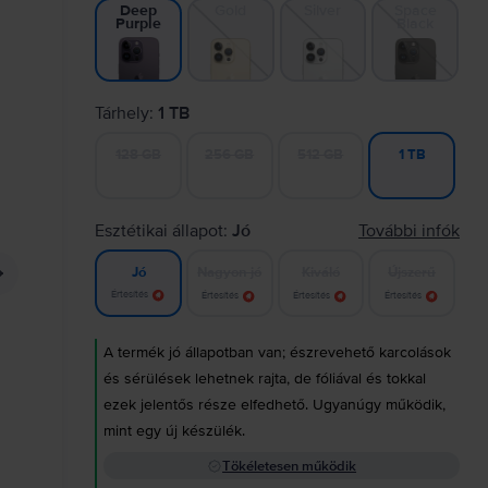
Gold
Silver
Space
Deep
Black
Purple
Tárhely:
1 TB
128 GB
256 GB
512 GB
1 TB
Esztétikai állapot:
Jó
További infók
Nagyon jó
Kiváló
Újszerű
Jó
Értesítés
Értesítés
Értesítés
Értesítés
A termék jó állapotban van; észrevehető karcolások
és sérülések lehetnek rajta, de fóliával és tokkal
ezek jelentős része elfedhető. Ugyanúgy működik,
mint egy új készülék.
Tökéletesen működik