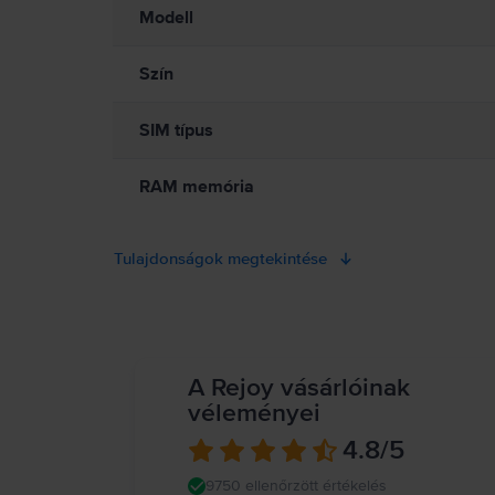
Az iPhone használata bizonyos helyzetekben elvonhatja a figyel
Modell
be a mobil eszközök vagy fejhallgatók használatát tiltó vagy kor
iPhone, illetve más tulajdon károsodását okozhatja. Részletes i
Szín
SIM típus
RAM memória
Tulajdonságok megtekintése
A Rejoy vásárlóinak
véleményei
4.8
/5
9750 ellenőrzött értékelés