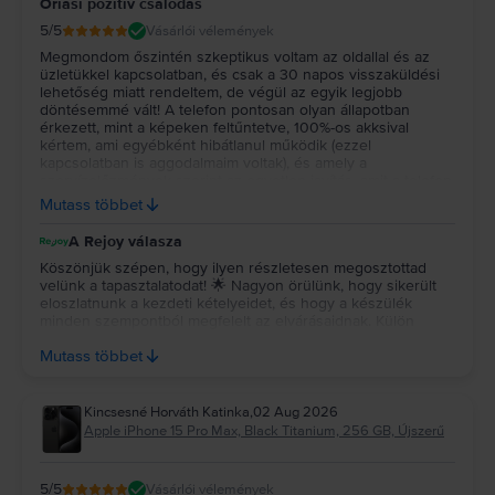
Óriási pozitív csalódás
5
/5
Vásárlói vélemények
Megmondom őszintén szkeptikus voltam az oldallal és az
üzletükkel kapcsolatban, és csak a 30 napos visszaküldési
lehetőség miatt rendeltem, de végül az egyik legjobb
döntésemmé vált! A telefon pontosan olyan állapotban
érkezett, mint a képeken feltűntetve, 100%-os akksival
kértem, ami egyébként hibátlanul működik (ezzel
kapcsolatban is aggodalmaim voltak), és amely a
szervízelőzmények szerint az egyetlen javítás, amit a telefon
valaha kapott! Bátran tudom és fogom is ajánlani ezt az oldalt
Mutass többet
bárkinek, akinek megér egy kizárólag vakuval látható karc
130 ezer forint megtakarítást!
A Rejoy válasza
Köszönjük szépen, hogy ilyen részletesen megosztottad
velünk a tapasztalatodat! 🌟 Nagyon örülünk, hogy sikerült
eloszlatnunk a kezdeti kételyeidet, és hogy a készülék
minden szempontból megfelelt az elvárásaidnak. Külön
köszönjük az ajánlásodat, sokat jelent számunkra. Jó
Mutass többet
használatot kívánunk a telefonhoz! 💚
Kincsesné Horváth Katinka
,
02 Aug 2026
Apple iPhone 15 Pro Max, Black Titanium, 256 GB, Újszerű
5
/5
Vásárlói vélemények