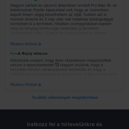
Nagyon vártam az újszerű állapotban rendelt Pro Max 15- ös
telefonomat. Pozitív tapasztalat volt, hogy az üzenetben
kapott linken végig követhettem az útját. Tudtam azt is
honnan érkezik és 3 nap után már hatalmas boldogsággal
bontottam ki a terméket. Hibátlan csomagolásban kaptam
meg és tényleg mintha egy vadonatúj új terméket
választottam volna. Új aksit és üveg előlapot is kértem
hozzá, 3 év garanciával. Seho egy karcolás, vagy hibát nem
találtam rajta,2 napja rajta lógok és most kell csak töltenem.
Mutass többet
Nagyon elégedett vagyok, szuper terméket kaptam 3 havi
részletfizetéssel. Remélem sokáig hű társam lesz! Köszönöm
A Rejoy válasza
Rejoy! 😍
Köszönjük szépen, hogy ilyen részletesen megosztottad
velünk a tapasztalatodat! 🥰 Nagyon örülünk, hogy a
készülék minden várakozásodat felülmúlta, és hogy a
szállítással, a csomagolással, valamint az új akkumulátorral is
elégedett vagy. Külön köszönjük a bizalmadat és a kedves
szavaidat, jó használatot kívánunk az új telefonhoz, reméljük,
Mutass többet
valóban sokáig hű társad lesz! 💚
További vélemények megtekintése
Iratkozz fel a hírlevelünkre és