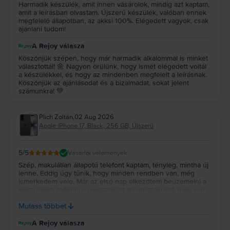
Harmadik készülék, amit innen vásárolok, mindig azt kaptam,
amit a leírásban olvastam. Újszerű készülék, valóban ennek
megfelelő állapotban, az akksi 100%. Elégedett vagyok, csak
ajánlani tudom!
A Rejoy válasza
Köszönjük szépen, hogy már harmadik alkalommal is minket
választottál! 🌼 Nagyon örülünk, hogy ismét elégedett voltál
a készülékkel, és hogy az mindenben megfelelt a leírásnak.
Köszönjük az ajánlásodat és a bizalmadat, sokat jelent
számunkra! 💚
Plich Zoltán
,
02 Aug 2026
Apple iPhone 17, Black, 256 GB, Újszerű
5
/5
Vásárlói vélemények
Szép, makulátlan állapotú telefont kaptam, tényleg, mintha új
lenne. Eddig úgy tűnik, hogy minden rendben van, még
ismerkedem vele. Már az első nap elkezdtem beüzemelni a
készüléket, feltenni a megszokott alkalmazásokat, még van
néhány, ami hátravan. Előző készülékemet is itt fogom
Mutass többet
eladni, ahogy lementettem róla mindent.
A Rejoy válasza