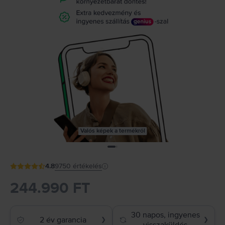
Valós képek a termékről
4.8
9750
értékelés
244.990 FT
30 napos, ingyenes
2 év garancia
❯
❯