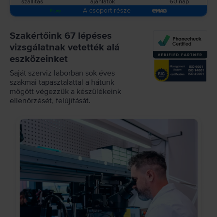
szállítás
ajánlatok
60 nap
A csoport része
Szakértőink 67 lépéses
vizsgálatnak vetették alá
eszközeinket
Saját szerviz laborban sok éves
szakmai tapasztalattal a hátunk
mögött végezzük a készülékeink
ellenőrzését, felújítását.