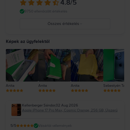
4.8
/5
https://support.apple.com/ro-ro/guide/iphone/iph301fc905/ios
9750 ellenőrzött értékelés
Összes értékelés
5
4
Képek az ügyfelektől
3
2
1
Anita
Anita
Anita
Sebestyén Tam
Kellenberger Sándor
,
02 Aug 2026
Apple iPhone 17 Pro Max, Cosmic Orange, 256 GB, Újszerű
5
/5
Vásárlói vélemények