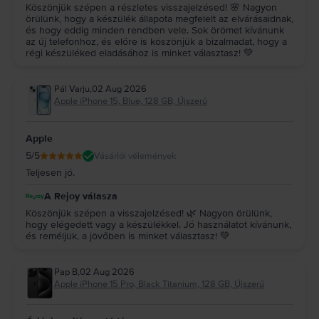
Köszönjük szépen a részletes visszajelzésed! 🌸 Nagyon
örülünk, hogy a készülék állapota megfelelt az elvárásaidnak,
és hogy eddig minden rendben vele. Sok örömet kívánunk
az új telefonhoz, és előre is köszönjük a bizalmadat, hogy a
régi készüléked eladásához is minket választasz! 💚
Pál Varju
,
02 Aug 2026
Apple iPhone 15, Blue, 128 GB, Újszerű
Apple
5
/5
Vásárlói vélemények
Teljesen jó.
A Rejoy válasza
Köszönjük szépen a visszajelzésed! 🌿 Nagyon örülünk,
hogy elégedett vagy a készülékkel. Jó használatot kívánunk,
és reméljük, a jövőben is minket választasz! 💚
Pap B
,
02 Aug 2026
Apple iPhone 15 Pro, Black Titanium, 128 GB, Újszerű