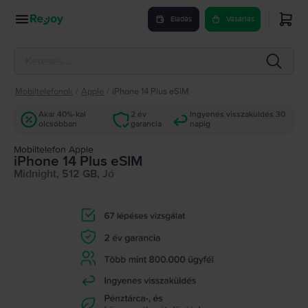
Eladás
Vásárlás
Mobiltelefonok
/
Apple
/
iPhone 14 Plus eSIM
Akár 40%-kal
2 év
Ingyenes visszaküldés 30
olcsóbban
garancia
napig
Mobiltelefon Apple
iPhone 14 Plus eSIM
Midnight, 512 GB, Jó