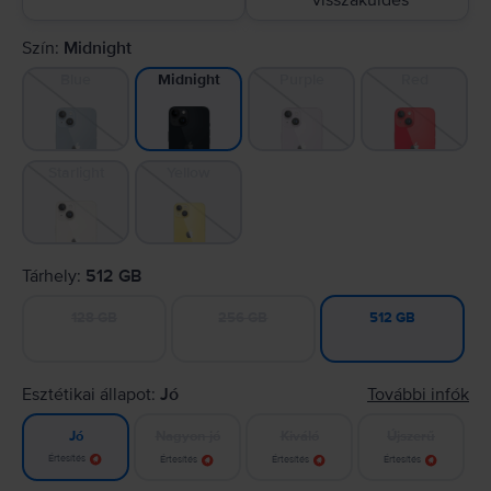
visszaküldés
Szín:
Midnight
Blue
Purple
Red
Midnight
Starlight
Yellow
Tárhely:
512 GB
128 GB
256 GB
512 GB
Esztétikai állapot:
Jó
További infók
Nagyon jó
Kiváló
Újszerű
Jó
Értesítés
Értesítés
Értesítés
Értesítés