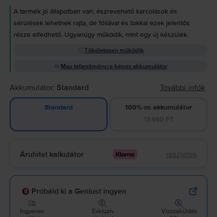
A termék jó állapotban van; észrevehető karcolások és
sérülések lehetnek rajta, de fóliával és tokkal ezek jelentős
része elfedhető. Ugyanúgy működik, mint egy új készülék.
Tökéletesen működik
Max teljesítményre képes akkumulátor
Akkumulátor:
Standard
További infók
100%-os akkumulátor
Standard
13.940 FT
Áruhitel kalkulátor
részletek
Próbáld ki a Geniust ingyen
Ingyenes
Exkluzív
Visszaküldés