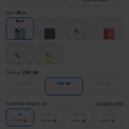
visszaküldés
Szín:
Blue
Midnight
Purple
Red
Blue
Starlight
Yellow
Tárhely:
256 GB
128 GB
512 GB
256 GB
Esztétikai állapot:
Jó
További infók
Nagyon jó
Kiváló
Újszerű
Jó
Értesítés
Értesítés
Értesítés
Értesítés