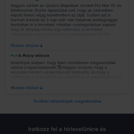
Nagyon vártam az újszerű állapotban rendelt Pro Max 15- ös
telefonomat. Pozitív tapasztalat volt, hogy az üzenetben
kapott linken végig követhettem az útját. Tudtam azt is
honnan érkezik és 3 nap után már hatalmas boldogsággal
bontottam ki a terméket. Hibátlan csomagolásban kaptam
meg és tényleg mintha egy vadonatúj új terméket
választottam volna. Új aksit és üveg előlapot is kértem
hozzá, 3 év garanciával. Seho egy karcolás, vagy hibát nem
találtam rajta,2 napja rajta lógok és most kell csak töltenem.
Mutass többet
Nagyon elégedett vagyok, szuper terméket kaptam 3 havi
részletfizetéssel. Remélem sokáig hű társam lesz! Köszönöm
A Rejoy válasza
Rejoy! 😍
Köszönjük szépen, hogy ilyen részletesen megosztottad
velünk a tapasztalatodat! 🥰 Nagyon örülünk, hogy a
készülék minden várakozásodat felülmúlta, és hogy a
szállítással, a csomagolással, valamint az új akkumulátorral is
elégedett vagy. Külön köszönjük a bizalmadat és a kedves
szavaidat, jó használatot kívánunk az új telefonhoz, reméljük,
Mutass többet
valóban sokáig hű társad lesz! 💚
További vélemények megtekintése
Iratkozz fel a hírlevelünkre és