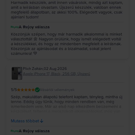
Harmadik készülék, amit innen vásárolok, mindig azt kaptam,
amit a leírásban olvastam. Újszerű készülék, valóban ennek
megfelelő állapotban, az akksi 100%. Elégedett vagyok, csak
ajánlani tudom!
A Rejoy válasza
Köszönjük szépen, hogy már harmadik alkalommal is minket
választottál! 🌼 Nagyon örülünk, hogy ismét elégedett voltál
a készülékkel, és hogy az mindenben megfelelt a leírásnak.
Köszönjük az ajánlásodat és a bizalmadat, sokat jelent
számunkra! 💚
Plich Zoltán
,
02 Aug 2026
Apple iPhone 17, Black, 256 GB, Újszerű
5
/5
Vásárlói vélemények
Szép, makulátlan állapotú telefont kaptam, tényleg, mintha új
lenne. Eddig úgy tűnik, hogy minden rendben van, még
ismerkedem vele. Már az első nap elkezdtem beüzemelni a
készüléket, feltenni a megszokott alkalmazásokat, még van
néhány, ami hátravan. Előző készülékemet is itt fogom
Mutass többet
eladni, ahogy lementettem róla mindent.
A Rejoy válasza