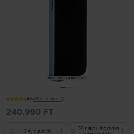
Valós képek a termékről
4.8
9750
értékelés
240.990 FT
30 napos, ingyenes
2 év garancia
❯
❯