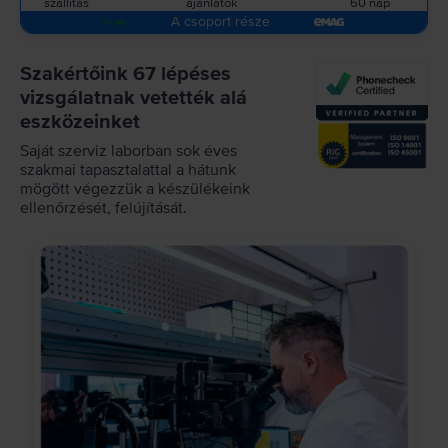
szállítás
ajánlatok
60 nap
A csoport része
Szakértőink 67 lépéses
vizsgálatnak vetették alá
eszközeinket
Saját szerviz laborban sok éves
szakmai tapasztalattal a hátunk
mögött végezzük a készülékeink
ellenőrzését, felújítását.