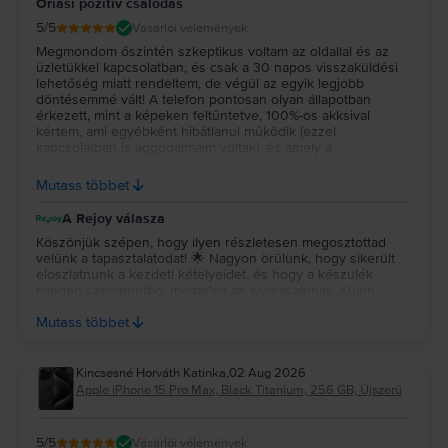
Óriási pozitív csalódás
5
/5
Vásárlói vélemények
Megmondom őszintén szkeptikus voltam az oldallal és az
üzletükkel kapcsolatban, és csak a 30 napos visszaküldési
lehetőség miatt rendeltem, de végül az egyik legjobb
döntésemmé vált! A telefon pontosan olyan állapotban
érkezett, mint a képeken feltűntetve, 100%-os akksival
kértem, ami egyébként hibátlanul működik (ezzel
kapcsolatban is aggodalmaim voltak), és amely a
szervízelőzmények szerint az egyetlen javítás, amit a telefon
valaha kapott! Bátran tudom és fogom is ajánlani ezt az oldalt
Mutass többet
bárkinek, akinek megér egy kizárólag vakuval látható karc
130 ezer forint megtakarítást!
A Rejoy válasza
Köszönjük szépen, hogy ilyen részletesen megosztottad
velünk a tapasztalatodat! 🌟 Nagyon örülünk, hogy sikerült
eloszlatnunk a kezdeti kételyeidet, és hogy a készülék
minden szempontból megfelelt az elvárásaidnak. Külön
köszönjük az ajánlásodat, sokat jelent számunkra. Jó
Mutass többet
használatot kívánunk a telefonhoz! 💚
Kincsesné Horváth Katinka
,
02 Aug 2026
Apple iPhone 15 Pro Max, Black Titanium, 256 GB, Újszerű
5
/5
Vásárlói vélemények