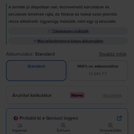
A termék jó állapotban van; észrevehető karcolások és
sérülések lehetnek rajta, de fóliával és tokkal ezek jelentős
része elfedhető. Ugyanúgy működik, mint egy új készülék.
Tökéletesen működik
Max teljesítményre képes akkumulátor
Akkumulátor:
Standard
További infók
100%-os akkumulátor
Standard
13.940 FT
Áruhitel kalkulátor
részletek
Próbáld ki a Geniust ingyen
Ingyenes
Exkluzív
Visszaküldés