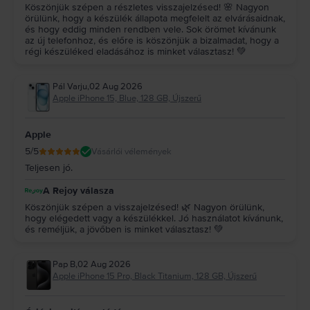
Köszönjük szépen a részletes visszajelzésed! 🌸 Nagyon
örülünk, hogy a készülék állapota megfelelt az elvárásaidnak,
és hogy eddig minden rendben vele. Sok örömet kívánunk
az új telefonhoz, és előre is köszönjük a bizalmadat, hogy a
régi készüléked eladásához is minket választasz! 💚
Pál Varju
,
02 Aug 2026
Apple iPhone 15, Blue, 128 GB, Újszerű
Apple
5
/5
Vásárlói vélemények
Teljesen jó.
A Rejoy válasza
Köszönjük szépen a visszajelzésed! 🌿 Nagyon örülünk,
hogy elégedett vagy a készülékkel. Jó használatot kívánunk,
és reméljük, a jövőben is minket választasz! 💚
Pap B
,
02 Aug 2026
Apple iPhone 15 Pro, Black Titanium, 128 GB, Újszerű