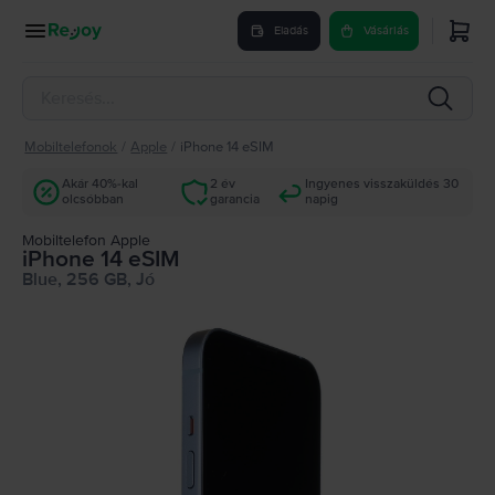
Eladás
Vásárlás
Mobiltelefonok
/
Apple
/
iPhone 14 eSIM
Akár 40%-kal
2 év
Ingyenes visszaküldés 30
olcsóbban
garancia
napig
Mobiltelefon Apple
iPhone 14 eSIM
Blue, 256 GB, Jó