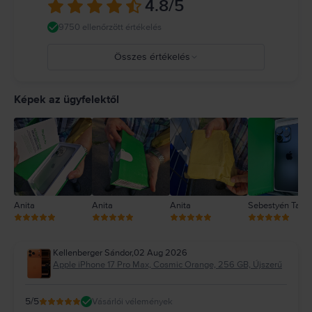
4.8
/5
https://support.apple.com/ro-ro/guide/iphone/iph301fc905/ios
9750 ellenőrzött értékelés
Összes értékelés
5
4
Képek az ügyfelektől
3
2
1
Anita
Anita
Anita
Sebestyén Tam
Kellenberger Sándor
,
02 Aug 2026
Apple iPhone 17 Pro Max, Cosmic Orange, 256 GB, Újszerű
5
/5
Vásárlói vélemények