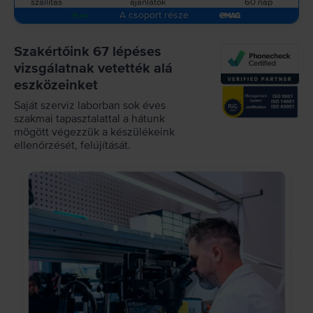
szállítás
ajánlatok
60 nap
A csoport része
Szakértőink 67 lépéses
vizsgálatnak vetették alá
eszközeinket
Saját szerviz laborban sok éves
szakmai tapasztalattal a hátunk
mögött végezzük a készülékeink
ellenőrzését, felújítását.