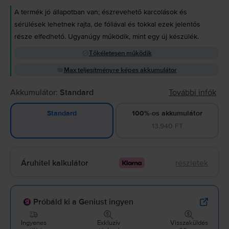
A termék jó állapotban van; észrevehető karcolások és
sérülések lehetnek rajta, de fóliával és tokkal ezek jelentős
része elfedhető. Ugyanúgy működik, mint egy új készülék.
Tökéletesen működik
Max teljesítményre képes akkumulátor
Akkumulátor:
Standard
További infók
100%-os akkumulátor
Standard
13.940 FT
Áruhitel kalkulátor
részletek
Próbáld ki a Geniust ingyen
Ingyenes
Exkluzív
Visszaküldés