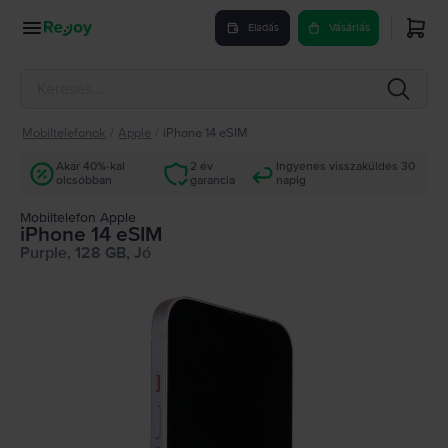
Eladás
Vásárlás
Mobiltelefonok
/
Apple
/
iPhone 14 eSIM
Akár 40%-kal
2 év
Ingyenes visszaküldés 30
olcsóbban
garancia
napig
Mobiltelefon Apple
iPhone 14 eSIM
Purple, 128 GB, Jó