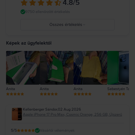
4.8
/5
https://support.apple.com/ro-ro/guide/iphone/iph301fc905/ios
9750 ellenőrzött értékelés
Összes értékelés
5
4
Képek az ügyfelektől
3
2
1
Anita
Anita
Anita
Sebestyén Tam
Kellenberger Sándor
,
02 Aug 2026
Apple iPhone 17 Pro Max, Cosmic Orange, 256 GB, Újszerű
5
/5
Vásárlói vélemények