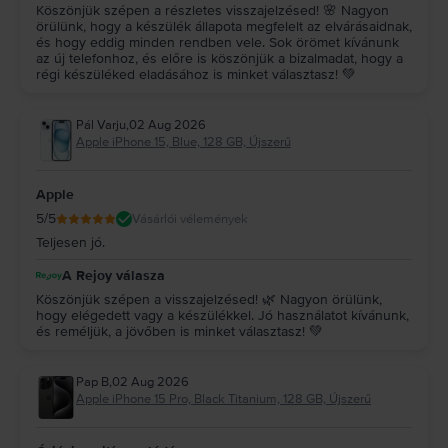
Köszönjük szépen a részletes visszajelzésed! 🌸 Nagyon
örülünk, hogy a készülék állapota megfelelt az elvárásaidnak,
és hogy eddig minden rendben vele. Sok örömet kívánunk
az új telefonhoz, és előre is köszönjük a bizalmadat, hogy a
régi készüléked eladásához is minket választasz! 💚
Pál Varju
,
02 Aug 2026
Apple iPhone 15, Blue, 128 GB, Újszerű
Apple
5
/5
Vásárlói vélemények
Teljesen jó.
A Rejoy válasza
Köszönjük szépen a visszajelzésed! 🌿 Nagyon örülünk,
hogy elégedett vagy a készülékkel. Jó használatot kívánunk,
és reméljük, a jövőben is minket választasz! 💚
Pap B
,
02 Aug 2026
Apple iPhone 15 Pro, Black Titanium, 128 GB, Újszerű