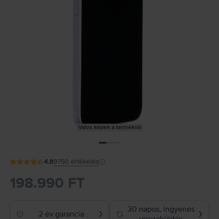
Valós képek a termékről
4.8
9750
értékelés
198.990 FT
30 napos, ingyenes
2 év garancia
❯
❯