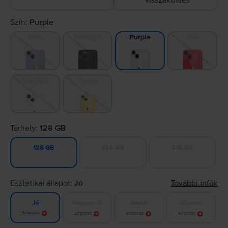
visszaküldés
Szín:
Purple
Blue
Midnight
Red
Purple
Starlight
Yellow
Tárhely:
128 GB
256 GB
512 GB
128 GB
Esztétikai állapot:
Jó
További infók
Nagyon jó
Kiváló
Újszerű
Jó
Értesítés
Értesítés
Értesítés
Értesítés