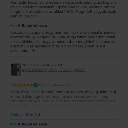
Harmadik készülék, amit innen vásárolok, mindig azt kaptam,
amit a leírásban olvastam. Újszerű készülék, valóban ennek
megfelelő állapotban, az akksi 100%. Elégedett vagyok, csak
ajánlani tudom!
A Rejoy válasza
Köszönjük szépen, hogy már harmadik alkalommal is minket
választottál! 🌼 Nagyon örülünk, hogy ismét elégedett voltál
a készülékkel, és hogy az mindenben megfelelt a leírásnak.
Köszönjük az ajánlásodat és a bizalmadat, sokat jelent
számunkra! 💚
Plich Zoltán
,
02 Aug 2026
Apple iPhone 17, Black, 256 GB, Újszerű
5
/5
Vásárlói vélemények
Szép, makulátlan állapotú telefont kaptam, tényleg, mintha új
lenne. Eddig úgy tűnik, hogy minden rendben van, még
ismerkedem vele. Már az első nap elkezdtem beüzemelni a
készüléket, feltenni a megszokott alkalmazásokat, még van
néhány, ami hátravan. Előző készülékemet is itt fogom
Mutass többet
eladni, ahogy lementettem róla mindent.
A Rejoy válasza