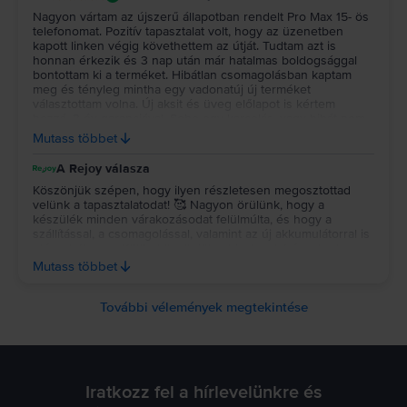
Nagyon vártam az újszerű állapotban rendelt Pro Max 15- ös
telefonomat. Pozitív tapasztalat volt, hogy az üzenetben
kapott linken végig követhettem az útját. Tudtam azt is
honnan érkezik és 3 nap után már hatalmas boldogsággal
bontottam ki a terméket. Hibátlan csomagolásban kaptam
meg és tényleg mintha egy vadonatúj új terméket
választottam volna. Új aksit és üveg előlapot is kértem
hozzá, 3 év garanciával. Seho egy karcolás, vagy hibát nem
találtam rajta,2 napja rajta lógok és most kell csak töltenem.
Mutass többet
Nagyon elégedett vagyok, szuper terméket kaptam 3 havi
részletfizetéssel. Remélem sokáig hű társam lesz! Köszönöm
A Rejoy válasza
Rejoy! 😍
Köszönjük szépen, hogy ilyen részletesen megosztottad
velünk a tapasztalatodat! 🥰 Nagyon örülünk, hogy a
készülék minden várakozásodat felülmúlta, és hogy a
szállítással, a csomagolással, valamint az új akkumulátorral is
elégedett vagy. Külön köszönjük a bizalmadat és a kedves
szavaidat, jó használatot kívánunk az új telefonhoz, reméljük,
Mutass többet
valóban sokáig hű társad lesz! 💚
További vélemények megtekintése
Iratkozz fel a hírlevelünkre és