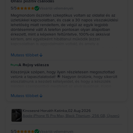
Óriási pozitív csalódás
5
/5
Vásárlói vélemények
Megmondom őszintén szkeptikus voltam az oldallal és az
üzletükkel kapcsolatban, és csak a 30 napos visszaküldési
lehetőség miatt rendeltem, de végül az egyik legjobb
döntésemmé vált! A telefon pontosan olyan állapotban
érkezett, mint a képeken feltűntetve, 100%-os akksival
kértem, ami egyébként hibátlanul működik (ezzel
kapcsolatban is aggodalmaim voltak), és amely a
szervízelőzmények szerint az egyetlen javítás, amit a telefon
valaha kapott! Bátran tudom és fogom is ajánlani ezt az oldalt
Mutass többet
bárkinek, akinek megér egy kizárólag vakuval látható karc
130 ezer forint megtakarítást!
A Rejoy válasza
Köszönjük szépen, hogy ilyen részletesen megosztottad
velünk a tapasztalatodat! 🌟 Nagyon örülünk, hogy sikerült
eloszlatnunk a kezdeti kételyeidet, és hogy a készülék
minden szempontból megfelelt az elvárásaidnak. Külön
köszönjük az ajánlásodat, sokat jelent számunkra. Jó
Mutass többet
használatot kívánunk a telefonhoz! 💚
Kincsesné Horváth Katinka
,
02 Aug 2026
Apple iPhone 15 Pro Max, Black Titanium, 256 GB, Újszerű
5
/5
Vásárlói vélemények