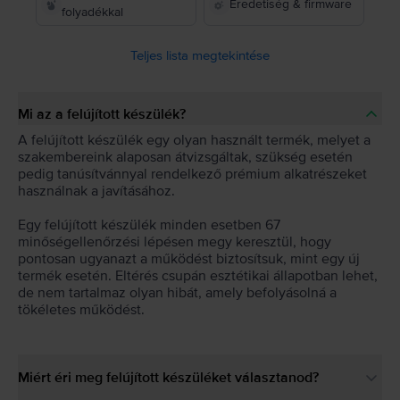
Eredetiség & firmware
folyadékkal
Teljes lista megtekintése
Mi az a felújított készülék?
A felújított készülék egy olyan használt termék, melyet a
szakembereink alaposan átvizsgáltak, szükség esetén
pedig tanúsítvánnyal rendelkező prémium alkatrészeket
használnak a javításához.
Egy felújított készülék minden esetben 67
minőségellenőrzési lépésen megy keresztül, hogy
pontosan ugyanazt a működést biztosítsuk, mint egy új
termék esetén. Eltérés csupán esztétikai állapotban lehet,
de nem tartalmaz olyan hibát, amely befolyásolná a
tökéletes működést.
Miért éri meg felújított készüléket választanod?