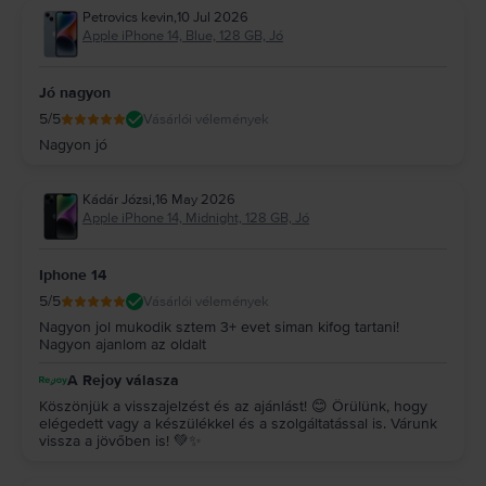
Petrovics kevin
,
10 Jul 2026
Apple iPhone 14, Blue, 128 GB, Jó
Jó nagyon
5
/5
Vásárlói vélemények
Nagyon jó
Kádár Józsi
,
16 May 2026
Apple iPhone 14, Midnight, 128 GB, Jó
Iphone 14
5
/5
Vásárlói vélemények
Nagyon jol mukodik sztem 3+ evet siman kifog tartani!
Nagyon ajanlom az oldalt
A Rejoy válasza
Köszönjük a visszajelzést és az ajánlást! 😊 Örülünk, hogy
elégedett vagy a készülékkel és a szolgáltatással is. Várunk
vissza a jövőben is! 💚✨