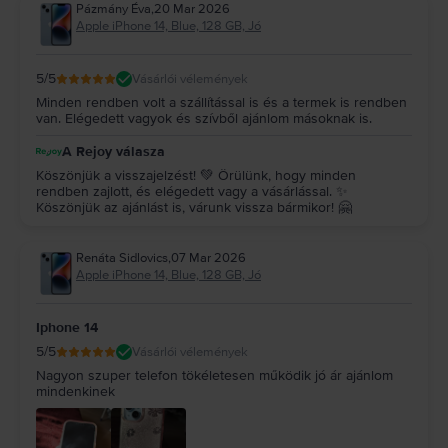
Pázmány Éva
,
20 Mar 2026
Apple iPhone 14, Blue, 128 GB, Jó
5
/5
Vásárlói vélemények
Minden rendben volt a szállítással is és a termek is rendben
van. Elégedett vagyok és szívből ajánlom másoknak is.
A Rejoy válasza
Köszönjük a visszajelzést! 💚 Örülünk, hogy minden
rendben zajlott, és elégedett vagy a vásárlással. ✨
Köszönjük az ajánlást is, várunk vissza bármikor! 🤗
Renáta Sidlovics
,
07 Mar 2026
Apple iPhone 14, Blue, 128 GB, Jó
Iphone 14
5
/5
Vásárlói vélemények
Nagyon szuper telefon tökéletesen működik jó ár ajánlom
mindenkinek