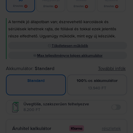
Jó
Értesítés
Értesítés
Értesítés
Értesítés
A termék jó állapotban van; észrevehető karcolások és
sérülések lehetnek rajta, de fóliával és tokkal ezek jelentős
része elfedhető. Ugyanúgy működik, mint egy új készülék.
Tökéletesen működik
Max teljesítményre képes akkumulátor
Akkumulátor:
Standard
További infók
100%-os akkumulátor
Standard
13.940 FT
Üvegfólia, szakszerűen felhelyezve
8.200 FT
Enable
Áruhitel kalkulátor
részletek