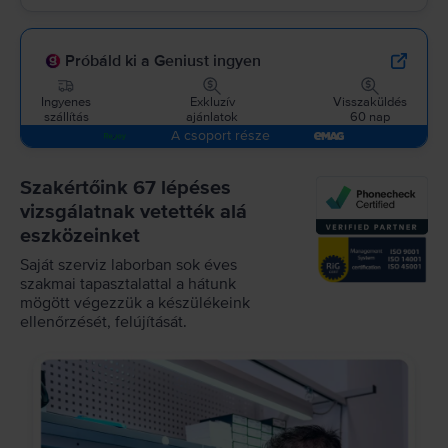
Próbáld ki a Geniust ingyen
Ingyenes
Exkluzív
Visszaküldés
szállítás
ajánlatok
60 nap
A csoport része
Szakértőink 67 lépéses
vizsgálatnak vetették alá
eszközeinket
Saját szerviz laborban sok éves
szakmai tapasztalattal a hátunk
mögött végezzük a készülékeink
ellenőrzését, felújítását.