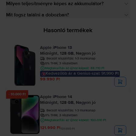
Milyen teljesítményre képes az akkumulátor?
Mit fogsz találni a dobozban?
Hasonló termékek
Apple iPhone 13
Midnight, 128 GB, Nagyon jó
Becsült kiszállítás:
1-3 munkanap
0% THM, 3 részletben
Megtakarítás az újhoz képest: 88.710 Ft
Kedvezőbb ár a Genius-szal: 91.990 Ft
99.990 Ft
- 10.000 Ft
Apple iPhone 14
Midnight, 128 GB, Nagyon jó
Becsült kiszállítás:
1-3 munkanap
0% THM, 3 részletben
Megtakarítás az újhoz képest: 100.010 Ft
121.990 Ft
131.990 Ft