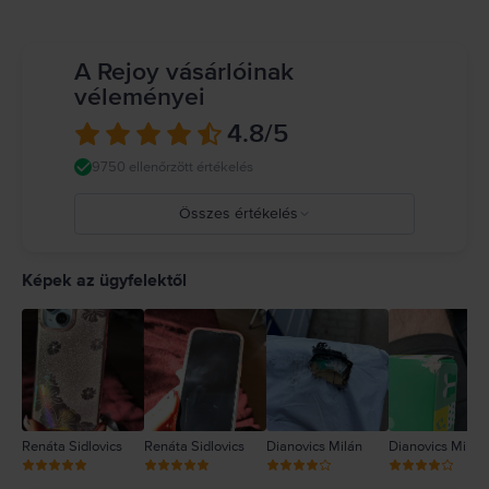
veszélyes helyzeteket okozhat (például ne hallgass zenét fejhallgatóval
kerékpározás közben, és ne írj üzenetet vezetés közben). Tartsd be a mobil
eszközök vagy fejhallgatók használatát tiltó vagy korlátozó szabályokat.
A Rejoy vásárlóinak
Sérült kábelek vagy adapterek használata, illetve töltés nedvesség
véleményei
jelenlétében tüzet, áramütést, személyi sérülést vagy az iPhone, illetve
más tulajdon károsodását okozhatja. Részletes információ:
4.8
/5
https://support.apple.com/ro-ro/guide/iphone/iph301fc905/ios
9750 ellenőrzött értékelés
Összes értékelés
5
4
Képek az ügyfelektől
3
2
1
Renáta Sidlovics
Renáta Sidlovics
Dianovics Milán
Dianovics Milán