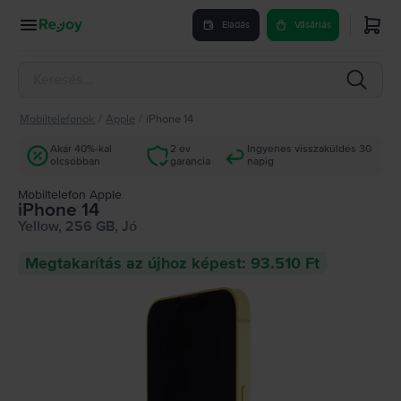
Eladás
Vásárlás
Mobiltelefonok
/
Apple
/
iPhone 14
Akár 40%-kal
2 év
Ingyenes visszaküldés 30
olcsóbban
garancia
napig
Mobiltelefon Apple
iPhone 14
Yellow, 256 GB, Jó
Megtakarítás az újhoz képest: 93.510 Ft