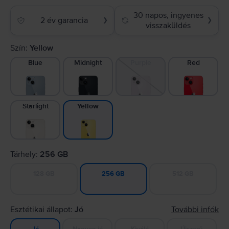
30 napos, ingyenes
2 év garancia
❯
❯
visszaküldés
Szín:
Yellow
Blue
Midnight
Purple
Red
Starlight
Yellow
Tárhely:
256 GB
128 GB
512 GB
256 GB
Esztétikai állapot:
Jó
További infók
Nagyon jó
Kiváló
Újszerű