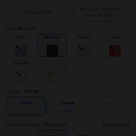
30 napos, ingyenes
2 év garancia
❯
❯
visszaküldés
Szín:
Midnight
Blue
Purple
Red
Midnight
Starlight
Yellow
Tárhely:
128 GB
256 GB
512 GB
128 GB
+ 32.000 Ft
Esztétikai állapot:
Nagyon jó
További infók
Jó
Kiváló
Újszerű