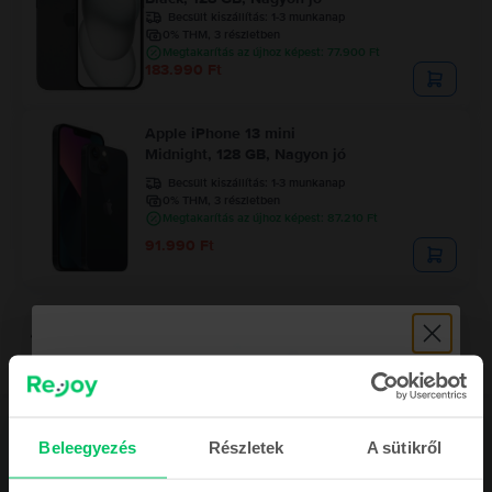
Becsült kiszállítás:
1-3 munkanap
0% THM, 3 részletben
Megtakarítás az újhoz képest: 77.900 Ft
183.990 Ft
Apple iPhone 13 mini
Midnight, 128 GB, Nagyon jó
Becsült kiszállítás:
1-3 munkanap
0% THM, 3 részletben
Megtakarítás az újhoz képest: 87.210 Ft
91.990 Ft
Leírás
Beleegyezés
Részletek
A sütikről
Mobiltelefon Apple iPhone 14, Midnight, 128 GB, Nagyon jó