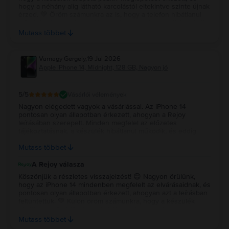
hogy a néhány alig látható karcolástól eltekintve szinte újnak
érzed. 💚 Öröm számunkra az is, hogy a telefon hibátlanul
működik, és az akkumulátor a mindennapi használat mellett
is megbízhatóan kiszolgál. Köszönjük az ajánlást és a
Mutass többet
bizalmat, sok örömet kívánunk a készülék használatához! ✨
Varnagy Gergely
,
19 Jul 2026
Apple iPhone 14, Midnight, 128 GB, Nagyon jó
5
/5
Vásárlói vélemények
Nagyon elégedett vagyok a vásárlással. Az iPhone 14
pontosan olyan állapotban érkezett, ahogyan a Rejoy
leírásában szerepelt. Minden megfelel az előzetes
tájékoztatásnak, a készülék hibátlanul működik, és eddig
semmilyen kellemetlen meglepetés nem ért. Jó tapasztalat
Mutass többet
volt, bátran ajánlom a Rejoyt másoknak is.
A Rejoy válasza
Köszönjük a részletes visszajelzést! 😊 Nagyon örülünk,
hogy az iPhone 14 mindenben megfelelt az elvárásaidnak, és
pontosan olyan állapotban érkezett, ahogyan azt a leírásban
feltüntettük. 💚 Külön öröm számunkra, hogy a készülék
hibátlanul működik, és a vásárlás során semmilyen
kellemetlen meglepetés nem ért. Köszönjük a bizalmat és az
Mutass többet
ajánlást, sok örömet kívánunk a készülék használatához! ✨