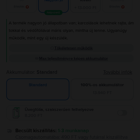
Nagyon jó
Értesítés
+ 13.000 Ft
Értesítés
Népszerű
A termék nagyon jó állapotban van; karcolások lehetnek rajta, ám
tokkal és védőfóliával máris olyan, mintha új lenne. Ugyanúgy
működik, mint egy új készülék.
Tökéletesen működik
Max teljesítményre képes akkumulátor
Akkumulátor:
Standard
További infók
100%-os akkumulátor
Standard
13.940 FT
Üvegfólia, szakszerűen felhelyezve
8.200 FT
Enable
Becsült kiszállítás:
1-3 munkanap
Csomagautomatába
:
490 FT
vagy
futárral kiszállítva