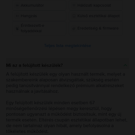
Akkumulátor
Hálózati kapcsolat
Hangzás
Külső esztétikai állapot
Érintkezett-e
Eredetiség & firmware
folyadékkal
Teljes lista megtekintése
Mi az a felújított készülék?
A felújított készülék egy olyan használt termék, melyet a
szakembereink alaposan átvizsgáltak, szükség esetén
pedig tanúsítvánnyal rendelkező prémium alkatrészeket
használnak a javításához.
Egy felújított készülék minden esetben 67
minőségellenőrzési lépésen megy keresztül, hogy
pontosan ugyanazt a működést biztosítsuk, mint egy új
termék esetén. Eltérés csupán esztétikai állapotban lehet,
de nem tartalmaz olyan hibát, amely befolyásolná a
tökéletes működést.