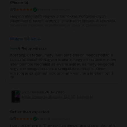
IPhone 14
5
/5
Vásárlói vélemények
Nagyon elégedett vagyok a termekkel. Pontosan olyan
állapotban érkezett, ahogy a leírásban szerepelt. A készülék
hibátlanul működik, esztétikailag is szép. A csomagolás
biztonságos volt. Összességében elégedett vagyok.
Ajánlom mindenkinek, aki megbízható helyről szeretne
Mutass többet
felújított készüléket vásárolni.
A Rejoy válasza
Köszönjük szépen, hogy ilyen részletesen megosztottad a
tapasztalatodat! 🤩 Nagyon örülünk, hogy a készülék minden
szempontból megfelelt az elvárásaidnak, és hogy elégedett
vagy a csomagolással és a szolgáltatásunkkal is. Külön
köszönjük az ajánlást, sok örömet kívánunk a telefonhoz! 📱
💚
Erkin Huseynli
,
28 Jul 2026
Apple iPhone 14, Midnight, 128 GB, Nagyon jó
Better than expected
5
/5
Vásárlói vélemények
I cannot believe it. They sent an almost brand new phone! It