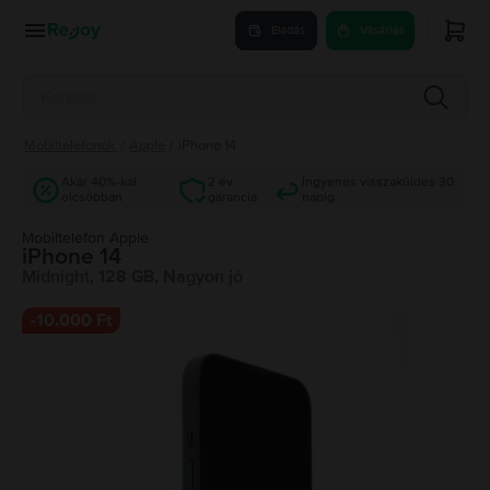
Eladás
Vásárlás
Mobiltelefonok
/
Apple
/
iPhone 14
Akár 40%-kal
2 év
Ingyenes visszaküldés 30
olcsóbban
garancia
napig
Mobiltelefon Apple
iPhone 14
Midnight, 128 GB, Nagyon jó
-
10.000 Ft