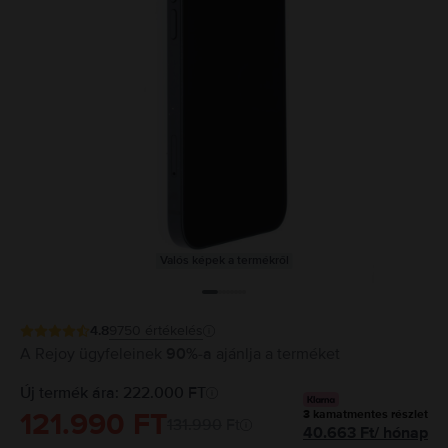
Valós képek a termékről
4.8
9750
értékelés
A Rejoy ügyfeleinek
90%-a
ajánlja a terméket
Új termék ára: 222.000 FT
121.990 FT
3
kamatmentes részlet
131.990
Ft
40.663
Ft
/
hónap