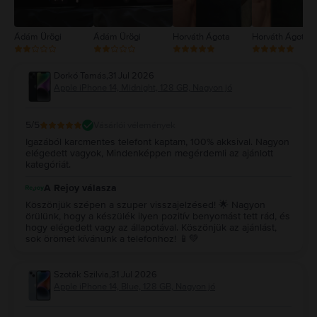
Ádám Ürögi
Ádám Ürögi
Horváth Ágota
Horváth Ágota
Dorkó Tamás
,
31 Jul 2026
Apple iPhone 14, Midnight, 128 GB, Nagyon jó
5
/5
Vásárlói vélemények
Igazából karcmentes telefont kaptam, 100% akksival. Nagyon
elégedett vagyok, Mindenképpen megérdemli az ajánlott
kategóriát.
A Rejoy válasza
Köszönjük szépen a szuper visszajelzésed! 🌟 Nagyon
örülünk, hogy a készülék ilyen pozitív benyomást tett rád, és
hogy elégedett vagy az állapotával. Köszönjük az ajánlást,
sok örömet kívánunk a telefonhoz! 📱💚
Szoták Szilvia
,
31 Jul 2026
Apple iPhone 14, Blue, 128 GB, Nagyon jó