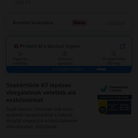
990 FT
Áruhitel kalkulátor
részletek
Próbáld ki a Geniust ingyen
Ingyenes
Exkluzív
Visszaküldés
szállítás
ajánlatok
60 nap
A csoport része
Szakértőink 67 lépéses
vizsgálatnak vetették alá
eszközeinket
Saját szerviz laborban sok éves
szakmai tapasztalattal a hátunk
mögött végezzük a készülékeink
ellenőrzését, felújítását.