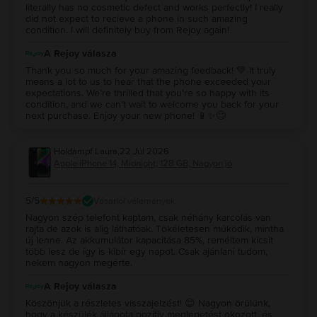
literally has no cosmetic defect and works perfectly! I really
did not expect to recieve a phone in such amazing
condition. I will definitely buy from Rejoy again!
A Rejoy válasza
Thank you so much for your amazing feedback! 💚 It truly
means a lot to us to hear that the phone exceeded your
expectations. We’re thrilled that you’re so happy with its
condition, and we can’t wait to welcome you back for your
next purchase. Enjoy your new phone! 📱✨😊
Holdampf Laura
,
22 Jul 2026
Apple iPhone 14, Midnight, 128 GB, Nagyon jó
5
/5
Vásárlói vélemények
Nagyon szép telefont kaptam, csak néhány karcolás van
rajta de azok is alig láthatóak. Tökéletesen működik, mintha
új lenne. Az akkumulátor kapacitása 85%, reméltem kicsit
több lesz de így is kibír egy napot. Csak ajánlani tudom,
nekem nagyon megérte.
A Rejoy válasza
Köszönjük a részletes visszajelzést! 😊 Nagyon örülünk,
hogy a készülék állapota pozitív meglepetést okozott, és