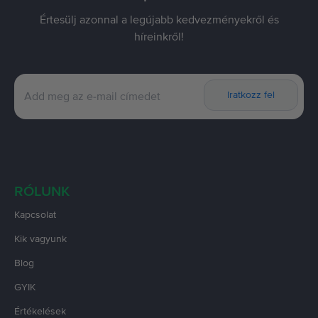
rendelkező verzió közötti árkülönbséget, azt javasoljuk, hogy a nagyobb
memóriával rendelkező modellt válaszd.
Értesülj azonnal a legújabb kedvezményekről és
6. Támogatja a vezeték nélküli töltést az iPhone 13 Pro Max?
híreinkről!
Igen, az iPhone 13 Pro Max támogatja a vezeték nélküli töltést, a
gyorstöltést és a vezeték nélküli mágneses gyorstöltést is.
A Rejoy.hu ajánlatai rendkívül vonzóak, mert kedvező áron juthatsz iPhone
telefonok régi és új modelljeihez.
Iratkozz fel
Válaszd ki az igényeidnek megfelelő telefont, és rendeld meg, amíg még
készleten van! Siess, mert a jó ajánlatokat elkapkodják, mire azt mondod,
hogy Rejoy!
RÓLUNK
Kapcsolat
Kik vagyunk
Blog
GYIK
Értékelések