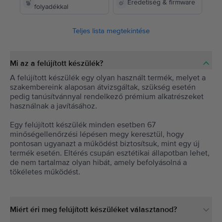
Eredetiség & firmware
folyadékkal
Teljes lista megtekintése
Mi az a felújított készülék?
A felújított készülék egy olyan használt termék, melyet a
szakembereink alaposan átvizsgáltak, szükség esetén
pedig tanúsítvánnyal rendelkező prémium alkatrészeket
használnak a javításához.
Egy felújított készülék minden esetben 67
minőségellenőrzési lépésen megy keresztül, hogy
pontosan ugyanazt a működést biztosítsuk, mint egy új
termék esetén. Eltérés csupán esztétikai állapotban lehet,
de nem tartalmaz olyan hibát, amely befolyásolná a
tökéletes működést.
Miért éri meg felújított készüléket választanod?