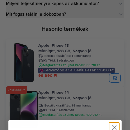
Milyen teljesítményre képes az akkumulátor?
Mit fogsz találni a dobozban?
Hasonló termékek
Apple iPhone 13
Midnight, 128 GB, Nagyon jó
Becsült kiszállítás:
1-3 munkanap
0% THM, 3 részletben
Megtakarítás az újhoz képest: 88.710 Ft
Kedvezőbb ár a Genius-szal: 91.990 Ft
99.990 Ft
- 10.000 Ft
Apple iPhone 14
Midnight, 128 GB, Nagyon jó
Becsült kiszállítás:
1-3 munkanap
0% THM, 3 részletben
Megtakarítás az újhoz képest: 100.010 Ft
121.990 Ft
131.990 Ft