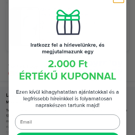
Apple iPhone 15
Black, 128 GB, Nagyon jó
Becsült kiszállítás:
1-3 munkanap
0% THM, 3 részletben
Megtakarítás az újhoz képest: 77.900 Ft
183.990 Ft
Iratkozz fel a hírlevelünkre, és
megjutalmazunk egy
2.000 Ft
ÉRTÉKŰ KUPONNAL
Ezen kívül kihagyhatatlan ajánlatokkal és a
Leírás
legfrissebb híreinkkel is folyamatosan
Mobiltelefon Apple iPhone 13 Pro Max, Gold, 1 TB, Jó
naprakészen tartunk majd!
Tetszenek az iPhone telefonok és felkeltette az érdeklődésedet az iPhone
13 Pro Max? Ha szeretnél többet megtudni erről a nemrég piacra dobott
modellről, a legjobb helyen jársz! Összegyűjtöttük, hogy mi mindent nyújt
ez a telefon és miért lesz olyan különleges élmény amikor a kezedben
tarthatod.