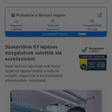
Próbáld ki a Geniust ingyen
Ingyenes
Exkluzív
Visszaküldés
szállítás
ajánlatok
60 nap
A csoport része
Szakértőink 67 lépéses
vizsgálatnak vetették alá
eszközeinket
Saját szerviz laborban sok éves
szakmai tapasztalattal a hátunk
mögött végezzük a készülékeink
ellenőrzését, felújítását.