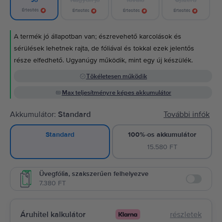
Jó
Értesítés
Értesítés
Értesítés
Értesítés
A termék jó állapotban van; észrevehető karcolások és
sérülések lehetnek rajta, de fóliával és tokkal ezek jelentős
része elfedhető. Ugyanúgy működik, mint egy új készülék.
Tökéletesen működik
Max teljesítményre képes akkumulátor
Akkumulátor:
Standard
További infók
100%-os akkumulátor
Standard
15.580 FT
Üvegfólia, szakszerűen felhelyezve
7.380 FT
Enable
Áruhitel kalkulátor
részletek