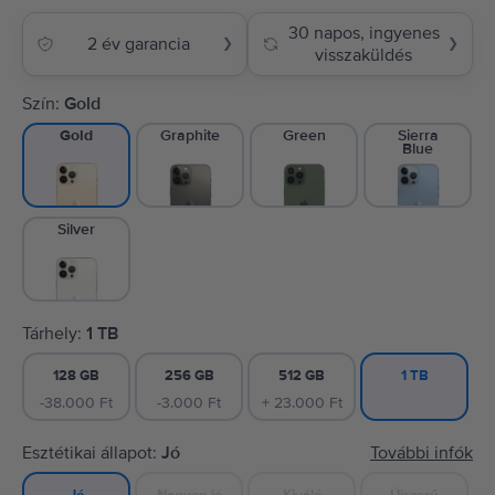
30 napos, ingyenes
2 év garancia
❯
❯
visszaküldés
Szín:
Gold
Graphite
Green
Sierra
Gold
Blue
Silver
Tárhely:
1 TB
128 GB
256 GB
512 GB
1 TB
-38.000 Ft
-3.000 Ft
+ 23.000 Ft
Esztétikai állapot:
Jó
További infók
Nagyon jó
Kiváló
Újszerű