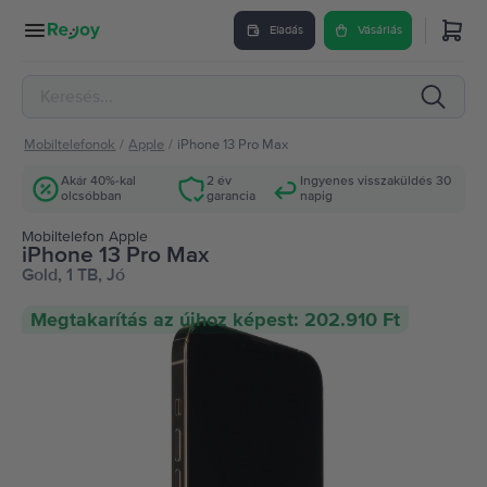
Eladás
Vásárlás
Mobiltelefonok
/
Apple
/
iPhone 13 Pro Max
Akár 40%-kal
2 év
Ingyenes visszaküldés 30
olcsóbban
garancia
napig
Mobiltelefon Apple
iPhone 13 Pro Max
Gold, 1 TB, Jó
Megtakarítás az újhoz képest: 202.910 Ft